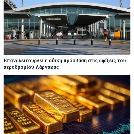
Κόσμος
06-08-2026
Μεικτά πρόσημα στη Wall Street με το βλέμμα
στις εξελίξεις στη Μ. Ανατολή
Κύπρος
06-08-2026
Ανοίγει ξανά από αύριο η οδική πρόσβαση στις
αφίξεις του αεροδρομίου Λάρνακας
Επαναλειτουργεί η οδική πρόσβαση στις αφίξεις του
αεροδρομίου Λάρνακας
Ενέργεια
06-08-2026
Μ. Δαμιανός: Τεράστια νέα δυναμική στον GSI,
αναμένεται η μελέτη ΕΤΕπ για συμμετοχή
Κόσμος
06-08-2026
Saudi Aramco: Μειώνει την τιμή του
πετρελαίου για την Ασία εν μέσω εξελίξεων στο
Ορμούζ