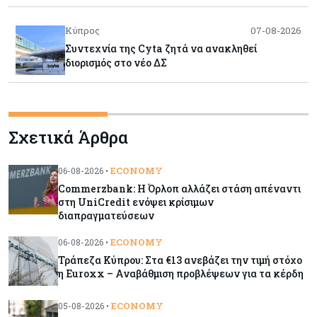
Κύπρος
07-08-2026
Συντεχνία της Cyta ζητά να ανακληθεί
διορισμός στο νέο ΔΣ
Κόσμος
07-08-2026
Τραμπ: Νέοι δασμοί 15% στο πολυπυρίτιο για
Σχετικά Άρθρα
ημιαγωγούς και φωτοβολταϊκά με στόχο την
ενίσχυση της βιομηχανίας
ECONOMY
06-08-2026 •
Commerzbank: Η Όρλοπ αλλάζει στάση απέναντι
Κύπρος
07-08-2026
στη UniCredit ενόψει κρίσιμων
Τσολάκη: Προτεραιότητα η βελτίωση της
διαπραγματεύσεων
καθημερινότητας μέσω οδικών έργων και
συγκοινωνιών
ECONOMY
06-08-2026 •
Τράπεζα Κύπρου: Στα €13 ανεβάζει την τιμή στόχο
η Euroxx – Αναβάθμιση προβλέψεων για τα κέρδη
Ενέργεια
07-08-2026
Δαμιανός για GSI: Θετική εξέλιξη η είσοδος της
ECONOMY
05-08-2026 •
Meridiam - Σειρά έχει η μελέτη της ΕΤΕπ