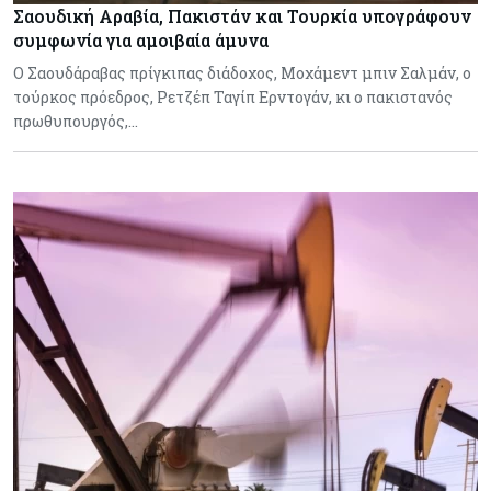
Σαουδική Αραβία, Πακιστάν και Τουρκία υπογράφουν
συμφωνία για αμοιβαία άμυνα
Ο Σαουδάραβας πρίγκιπας διάδοχος, Μοχάμεντ μπιν Σαλμάν, ο
τούρκος πρόεδρος, Ρετζέπ Ταγίπ Ερντογάν, κι ο πακιστανός
πρωθυπουργός,…