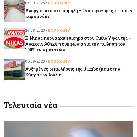
ECONOMY
06-09-2025 •
Ανεργία ιστορικά χαμηλή – Oι υπεραγορές χτυπούν
καμπανάκι
Κόσμος
08-08-2026
Ποιες χώρες έχουν τα περισσότερα ρομπότ
ECONOMY
26-08-2025 •
H Nίκας περνά και επίσημα στον Ομιλο Υφαντής –
Ανακοινώθηκε η συμφωνία για την πώληση του
100% των μετοχών
Κόσμος
08-08-2026
Κρίσιμες πρώτες ύλες: Ο ευρωπαϊκός χάρτης
ECONOMY
06-08-2025 •
και οι προκλήσεις
Αυξημένες οι πωλήσεις της Jumbo (και) στην
Κύπρο τον Ιούλιο
Κόσμος
08-08-2026
Πόσα ξοδεύει ο Λευκός Οίκος – Το κόστος
λειτουργίας για προσωπικό, υποδομές και
ασφάλεια
Τελευταία νέα
Market News
08-08-2026
Baker Tilly: Στην 7η θέση παγκοσμίως στις
M&A μεσαίας αγοράς