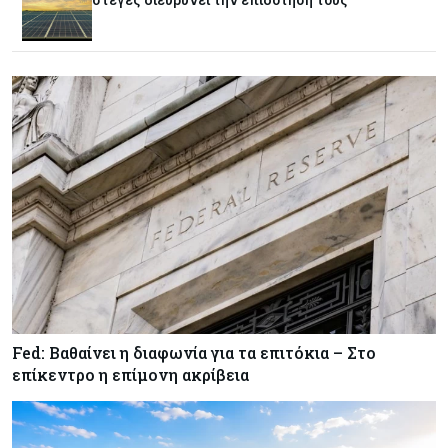
Κόσμος
07-08-2026
Παγκόσμιος συναγερμός για τις τιμές των
τροφίμων
Κύπρος
07-08-2026
Οι τιμές καθορίζουν την επιλογή παρόχου
κινητής στην Κύπρο
Κύπρος
07-08-2026
34.787 νέες εγγραφές οχημάτων στο επτάμηνο
- Άνοδος 11,5% σε σχέση με πέρσι
Fed: Βαθαίνει η διαφωνία για τα επιτόκια – Στο
Κόσμος
07-08-2026
επίκεντρο η επίμονη ακρίβεια
ΕΚΤ: Αιφνιδιάστηκε από την πώληση ευρώ από
τις ΗΠΑ