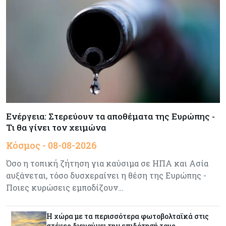
Κύπρος
08-08-2026
Πιο ισχυρό το κυπριακό διαβατήριο το 2026
Ενέργεια
08-08-2026
Meridiam–GSI: Τι προκύπτει – και τι όχι – από
την απάντηση της Κομισιόν
Ενέργεια: Στερεύουν τα αποθέματα της Ευρώπης -
Τι θα γίνει τον χειμώνα
Κόσμος
07-08-2026
Κόσμος - 08-08-2026
Η Τουρκία χτυπάει Ντουμπάι και Λονδίνο:
Φορολογικά κίνητρα για επαναπατρισμό
Όσο η τοπική ζήτηση για καύσιμα σε ΗΠΑ και Ασία
πλούσιων κατοίκων και επενδυτών
αυξάνεται, τόσο δυσχεραίνει η θέση της Ευρώπης -
Ποιες κυρώσεις εμποδίζουν…
Κύπρος
07-08-2026
Από τα €150,6 εκατ. στα €112 εκατ. οι κρατικές
πιστώσεις για έρευνα στην Κύπρο
Η χώρα με τα περισσότερα φωτοβολταϊκά στις
στέγες διευρύνει την επιδότησή τους