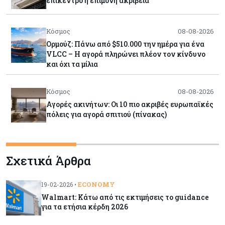
επίκεντρο η επίμονη ακρίβεια
Κόσμος
08-08-2026
Ορμούζ: Πάνω από $510.000 την ημέρα για ένα
VLCC – Η αγορά πληρώνει πλέον τον κίνδυνο
και όχι τα μίλια
Κόσμος
08-08-2026
Αγορές ακινήτων: Οι 10 πιο ακριβές ευρωπαϊκές
πόλεις για αγορά σπιτιού (πίνακας)
Κόσμος
08-08-2026
Σχετικά Άρθρα
Οι πυρκαγιές κατακαίνε την Ευρώπη, αλλά οι
ζημιές δεν είναι ασφαλισμένες
ECONOMY
19-02-2026 •
Walmart: Κάτω από τις εκτιμήσεις το guidance
Κόσμος
08-08-2026
για τα ετήσια κέρδη 2026
Γιατί οι κεντρικές τράπεζες αφήνουν τις αγορές
να «παίξουν μπάλα»