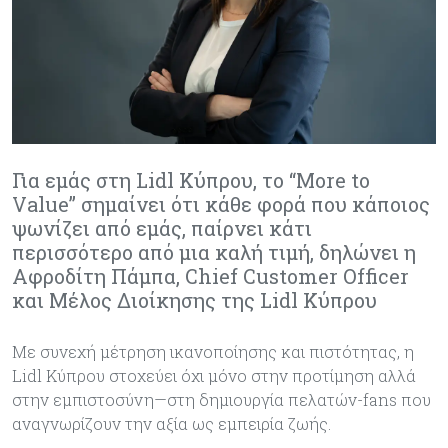
Για εμάς στη Lidl Κύπρου, το “More to
Value” σημαίνει ότι κάθε φορά που κάποιος
ψωνίζει από εμάς, παίρνει κάτι
περισσότερο από μια καλή τιμή, δηλώνει η
Αφροδίτη Πάμπα, Chief Customer Officer
και Μέλος Διοίκησης της Lidl Κύπρου
Με συνεχή μέτρηση ικανοποίησης και πιστότητας, η
Lidl Κύπρου στοχεύει όχι μόνο στην προτίμηση αλλά
στην εμπιστοσύνη—στη δημιουργία πελατών-fans που
αναγνωρίζουν την αξία ως εμπειρία ζωής.