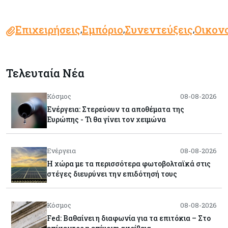
Επιχειρήσεις
Εμπόριο
Συνεντεύξεις
Οικον
,
,
,
Τελευταία Νέα
Κόσμος
08-08-2026
Ενέργεια: Στερεύουν τα αποθέματα της
Ευρώπης - Τι θα γίνει τον χειμώνα
Ενέργεια
08-08-2026
Η χώρα με τα περισσότερα φωτοβολταϊκά στις
στέγες διευρύνει την επιδότησή τους
Κόσμος
08-08-2026
Fed: Βαθαίνει η διαφωνία για τα επιτόκια – Στο