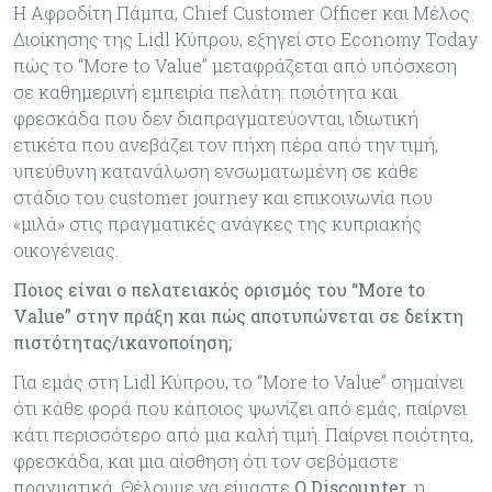
Η Αφροδίτη Πάμπα, Chief Customer Officer και Μέλος
Διοίκησης της Lidl Κύπρου, εξηγεί στο Economy Today
πώς το “More to Value” μεταφράζεται από υπόσχεση
σε καθημερινή εμπειρία πελάτη: ποιότητα και
φρεσκάδα που δεν διαπραγματεύονται, ιδιωτική
ετικέτα που ανεβάζει τον πήχη πέρα από την τιμή,
υπεύθυνη κατανάλωση ενσωματωμένη σε κάθε
στάδιο του customer journey και επικοινωνία που
«μιλά» στις πραγματικές ανάγκες της κυπριακής
οικογένειας.
Ποιος είναι ο πελατειακός ορισμός του “
More
to
Value
” στην πράξη και πώς αποτυπώνεται σε δείκτη
πιστότητας/ικανοποίηση;
Για εμάς στη Lidl Κύπρου, το “More to Value” σημαίνει
ότι κάθε φορά που κάποιος ψωνίζει από εμάς, παίρνει
κάτι περισσότερο από μια καλή τιμή. Παίρνει ποιότητα,
φρεσκάδα, και μια αίσθηση ότι τον σεβόμαστε
πραγματικά. Θέλουμε να είμαστε
Ο
Discounter
, η