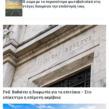
Η χώρα με τα περισσότερα φωτοβολταϊκά στις
πιστώσεις για έρευνα στην Κύπρο
στέγες διευρύνει την επιδότησή τους
Κόσμος
07-08-2026
Παγκόσμιος συναγερμός για τις τιμές των
τροφίμων
Κύπρος
07-08-2026
Οι τιμές καθορίζουν την επιλογή παρόχου
κινητής στην Κύπρο
Κύπρος
07-08-2026
34.787 νέες εγγραφές οχημάτων στο επτάμηνο
- Άνοδος 11,5% σε σχέση με πέρσι
Fed: Βαθαίνει η διαφωνία για τα επιτόκια – Στο
επίκεντρο η επίμονη ακρίβεια
Κόσμος
07-08-2026
ΕΚΤ: Αιφνιδιάστηκε από την πώληση ευρώ από
τις ΗΠΑ