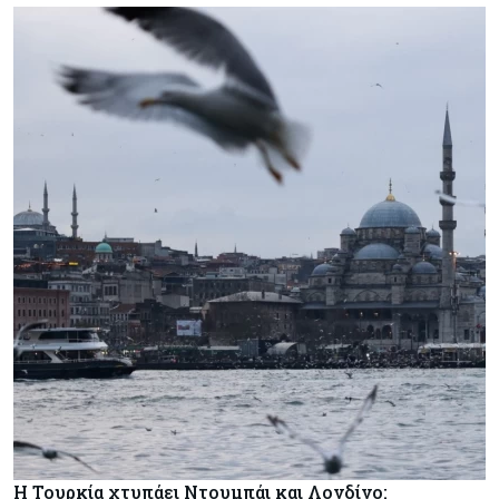
Η Τουρκία χτυπάει Ντουμπάι και Λονδίνο: