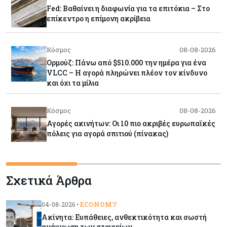
Fed: Βαθαίνει η διαφωνία για τα επιτόκια – Στο
επίκεντρο η επίμονη ακρίβεια
Κόσμος
08-08-2026
Ορμούζ: Πάνω από $510.000 την ημέρα για ένα
VLCC – Η αγορά πληρώνει πλέον τον κίνδυνο
και όχι τα μίλια
Κόσμος
08-08-2026
Αγορές ακινήτων: Οι 10 πιο ακριβές ευρωπαϊκές
πόλεις για αγορά σπιτιού (πίνακας)
Κόσμος
08-08-2026
Σχετικά Άρθρα
Οι πυρκαγιές κατακαίνε την Ευρώπη, αλλά οι
ζημιές δεν είναι ασφαλισμένες
ECONOMY
04-08-2026 •
Ακίνητα: Ευπάθειες, ανθεκτικότητα και σωστή
Κόσμος
08-08-2026
ανάγνωση των στοιχείων