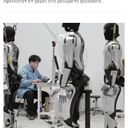
οφειλόταν εν μέρει στο μειωμένο guidance…