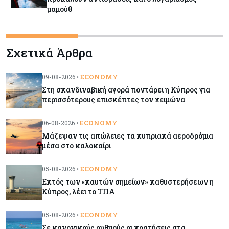
μαμούθ
Κόσμος
09-08-2026
Σχετικά Άρθρα
Ποιες πόλεις χτίζουν τους περισσότερους
ουρανοξύστες
ECONOMY
09-08-2026 •
Στη σκανδιναβική αγορά ποντάρει η Κύπρος για
Κόσμος
09-08-2026
περισσότερους επισκέπτες τον χειμώνα
Πώς οι big tech εκτόξευσαν την
κεφαλαιοποίηση του Nasdaq 100 κατά $3,5 τρισ.
ECONOMY
06-08-2026 •
Μάζεψαν τις απώλειες τα κυπριακά αεροδρόμια
μέσα στο καλοκαίρι
Αρθρογραφία
09-08-2026
Η επενδυτική κουλτούρα που λείπει από την
ECONOMY
05-08-2026 •
Κύπρο
Εκτός των «καυτών σημείων» καθυστερήσεων η
Κύπρος, λέει το ΤΠΑ
Τουρισμός
09-08-2026
Στη σκανδιναβική αγορά ποντάρει η Κύπρος για
ECONOMY
05-08-2026 •
περισσότερους επισκέπτες τον χειμώνα
Σε κανονικούς ρυθμούς οι κρατήσεις στα