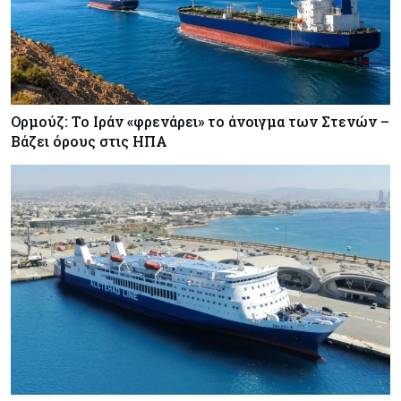
Κόσμος
08-08-2026
Κρίσιμες πρώτες ύλες: Ο ευρωπαϊκός χάρτης
και οι προκλήσεις
Κόσμος
08-08-2026
Ορμούζ: Το Ιράν «φρενάρει» το άνοιγμα των Στενών –
Βάζει όρους στις ΗΠΑ
Πόσα ξοδεύει ο Λευκός Οίκος – Το κόστος
λειτουργίας για προσωπικό, υποδομές και
ασφάλεια
Market News
08-08-2026
Baker Tilly: Στην 7η θέση παγκοσμίως στις
M&A μεσαίας αγοράς