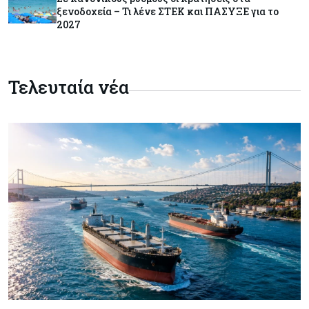
ξενοδοχεία – Τι λένε ΣΤΕΚ και ΠΑΣΥΞΕ για το
2027
Κόσμος
08-08-2026
Ενέργεια: Στερεύουν τα αποθέματα της
Ευρώπης - Τι θα γίνει τον χειμώνα
Τελευταία νέα
Ενέργεια
08-08-2026
Η χώρα με τα περισσότερα φωτοβολταϊκά στις
στέγες διευρύνει την επιδότησή τους
Κόσμος
08-08-2026
Fed: Βαθαίνει η διαφωνία για τα επιτόκια – Στο
επίκεντρο η επίμονη ακρίβεια
Κόσμος
08-08-2026
Ορμούζ: Πάνω από $510.000 την ημέρα για ένα
VLCC – Η αγορά πληρώνει πλέον τον κίνδυνο
και όχι τα μίλια