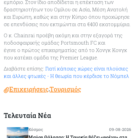
εμπόριο. Στον ίδιο αποδίδεται η επέκταση των
δραστηριοτήτων του Ομίλου σε Ασία, Μέση Ανατολή
και Ευρώπη, καθώς και στην Κύπρο όπου προχώρησε
σε επενδύσεις που εκτιμώνται στα €400 εκατομμύρια.
Ο κ. Chainrai προέβη ακόμη και στην εξαγορά της
ποδοσφαιρικής ομάδας Portsmouth FC και
έγινε ο πρώτος επιχειρηματίας από το Χονγκ Κονγκ
που κατέχει ομάδα της Premier League.
Διαβάστε επίσης:
Γιατί κάποιες χώρες είναι πλούσιες
και άλλες φτωχές - Η θεωρία που κέρδισε το Νόμπελ
Επιχειρήσεις
Τουρισμός
,
Τελευταία Νέα
Κόσμος
09-08-2026
Μαύρη Θάλασσα: Η Τουρκία βάζει «φρένο» στα