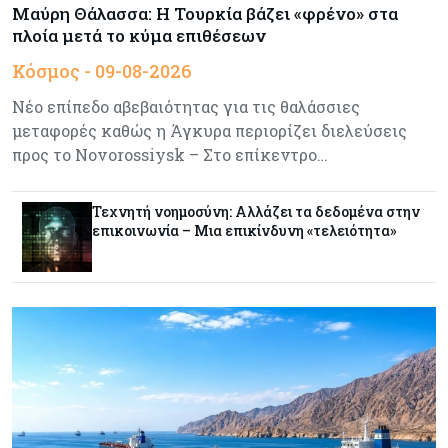
Μαύρη Θάλασσα: Η Τουρκία βάζει «φρένο» στα
πλοία μετά το κύμα επιθέσεων
Κόσμος
08-08-2026
Κόσμος - 09-08-2026
Αγορές ακινήτων: Οι 10 πιο ακριβές ευρωπαϊκές
πόλεις για αγορά σπιτιού (πίνακας)
Νέο επίπεδο αβεβαιότητας για τις θαλάσσιες
μεταφορές καθώς η Άγκυρα περιορίζει διελεύσεις
Κόσμος
08-08-2026
προς το Novorossiysk – Στο επίκεντρο…
Οι πυρκαγιές κατακαίνε την Ευρώπη, αλλά οι
ζημιές δεν είναι ασφαλισμένες
Τεχνητή νοημοσύνη: Αλλάζει τα δεδομένα στην
επικοινωνία – Μια επικίνδυνη «τελειότητα»
Κόσμος
08-08-2026
Γιατί οι κεντρικές τράπεζες αφήνουν τις αγορές
να «παίξουν μπάλα»
Κόσμος
08-08-2026
Ποιες χώρες έχουν τα περισσότερα ρομπότ