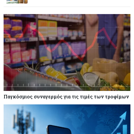
Goldman Sachs: Το Brent θα κυμανθεί στα $80-
90/βαρέλι μέχρι να υπάρξουν εξελίξεις στη
Μέση Ανατολή
Κόσμος
07-08-2026
Σαουδική Αραβία, Πακιστάν και Τουρκία
υπογράφουν συμφωνία για αμοιβαία άμυνα
Εμπορεύματα
07-08-2026
Πετρέλαιο: Πιάνει και πάλι τα 83 δολάρια το
Brent μετά το σχέδιο του Ιράν για τα Στενά του
Ορμούζ
Παγκόσμιος συναγερμός για τις τιμές των τροφίμων
Κόσμος
07-08-2026
Ευρωπαϊκή αυτοκινητοβιομηχανία: Αναζητά
σωσίβιο στην Κίνα
Κύπρος
07-08-2026