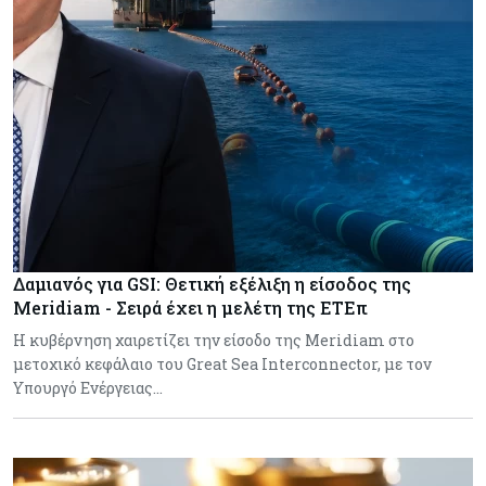
Δαμιανός για GSI: Θετική εξέλιξη η είσοδος της
Meridiam - Σειρά έχει η μελέτη της ΕΤΕπ
Η κυβέρνηση χαιρετίζει την είσοδο της Meridiam στο
μετοχικό κεφάλαιο του Great Sea Interconnector, με τον
Υπουργό Ενέργειας…