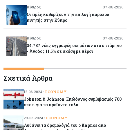
Κύπρος
07-08-2026
Οι τιμές καθορίζουν την επιλογή παρόχου
κινητής στην Κύπρο
Κύπρος
07-08-2026
34.787 νέες εγγραφές οχημάτων στο επτάμηνο
- Άνοδος 11,5% σε σχέση με πέρσι
Κόσμος
07-08-2026
Σχετικά Άρθρα
ΕΚΤ: Αιφνιδιάστηκε από την πώληση ευρώ από
τις ΗΠΑ
ECONOMY
12-06-2024 •
Johnson & Johnson: Επώδυνος συμβιβασμός 700
Κύπρος
07-08-2026
εκατ. για τα προϊόντα ταλκ
Χορηγία €10.000 για υποτροφίες σε φοιτητές του
ΤΕΠΑΚ
ECONOMY
29-05-2024 •
Αυξάνει τα δρομολόγιά του ο Kapnos από