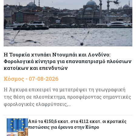
Τσολάκη: Προτεραιότητα η βελτίωση της
καθημερινότητας μέσω οδικών έργων και
συγκοινωνιών
Ενέργεια
07-08-2026
Δαμιανός για GSI: Θετική εξέλιξη η είσοδος της
Meridiam - Σειρά έχει η μελέτη της ΕΤΕπ
Η Τουρκία χτυπάει Ντουμπάι και Λονδίνο:
Φορολογικά κίνητρα για επαναπατρισμό πλούσιων
κατοίκων και επενδυτών
Crypto
07-08-2026
Γιατί το Bitcoin διχάζει αναλυτές και αγορά
Κόσμος - 07-08-2026
Η Άγκυρα επιχειρεί να μετατρέψει τη γεωγραφική
της θέση σε πλεονέκτημα, προσφέροντας σημαντικές
Ελλάδα
07-08-2026
φορολογικές ελαφρύνσεις,…
Καλπάζουν τα Airbnb στην Ελλάδα - Σχεδόν
sold out τα νησιά
Από τα €150,6 εκατ. στα €112 εκατ. οι κρατικές
πιστώσεις για έρευνα στην Κύπρο
Εμπορεύματα
07-08-2026