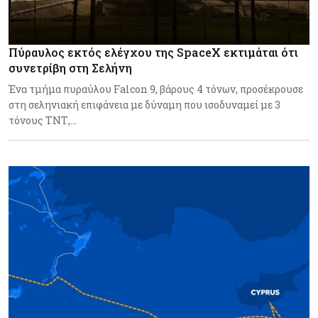
Πύραυλος εκτός ελέγχου της SpaceX εκτιμάται ότι
συνετρίβη στη Σελήνη
Ένα τμήμα πυραύλου Falcon 9, βάρους 4 τόνων, προσέκρουσε
στη σεληνιακή επιφάνεια με δύναμη που ισοδυναμεί με 3
τόνους ΤΝΤ,…