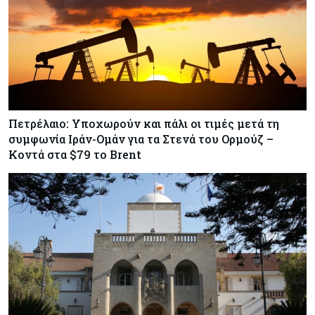
Tech
05-08-2026
Τεχνητή Νοημοσύνη: Η Alibaba λανσάρει το
Qwen3.8-Max με προηγμένες δυνατότητες
προγραμματισμού
Πετρέλαιο: Υποχωρούν και πάλι οι τιμές μετά τη
συμφωνία Ιράν-Ομάν για τα Στενά του Ορμούζ –
Κοντά στα $79 το Brent