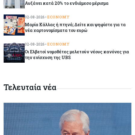
Αυξάνει κατά 20% το ενδιάμεσο μέρισμα
Κόσμος
06-08-2026
ECONOMY
02-08-2026 •
Politico: Ο Τραμπ απειλεί την Ε.Ε. με νέους
Μαρία Κάλλας ή πτηνά; Δείτε και ψηφίστε για τα
δασμούς αλλά η Ένωση «δεν τσιμπάει»
νέα χαρτονομίσματα του ευρώ
Τουρισμός
06-08-2026
ECONOMY
02-08-2026 •
Μάζεψαν τις απώλειες τα κυπριακά
Οι Ελβετοί νομοθέτες μελετούν νέους κανόνες για
την ενίσχυση της UBS
αεροδρόμια μέσα στο καλοκαίρι
Κύπρος
05-08-2026
Κλιμακώνουν τις κινητοποιήσεις οι
Τελευταία νέα
κτηνοτρόφοι – Απέκλεισαν το Επαρχιακό
Κτηνιατρικό Γραφείο Λάρνακας
Κόσμος
05-08-2026
Πύραυλος εκτός ελέγχου της SpaceX εκτιμάται
ότι συνετρίβη στη Σελήνη