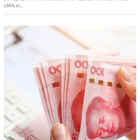
1,66% οι…