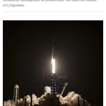
στη Λάρνακα,…