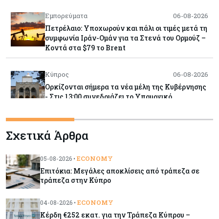
Εμπορεύματα
06-08-2026
Πετρέλαιο: Υποχωρούν και πάλι οι τιμές μετά τη
συμφωνία Ιράν-Ομάν για τα Στενά του Ορμούζ –
Κοντά στα $79 το Brent
Κύπρος
06-08-2026
Ορκίζονται σήμερα τα νέα μέλη της Κυβέρνησης
- Στις 13:00 συνεδριάζει το Υπουργικό
Κόσμος
06-08-2026
Σχετικά Άρθρα
Τα νέα θωρηκτά των ΗΠΑ που θα φέρουν το
όνομα του προέδρου Τραμπ υπολογίζεται πως θα
κοστίσουν $275 δισ.
ECONOMY
05-08-2026 •
Επιτόκια: Μεγάλες αποκλίσεις από τράπεζα σε
τράπεζα στην Κύπρο
Ενέργεια
06-08-2026
Πώς οι Γάλλοι και ο ΑΔΜΗΕ έβαλαν τον GSI
ECONOMY
04-08-2026 •
στην πρίζα
Κέρδη €252 εκατ. για την Τράπεζα Κύπρου –