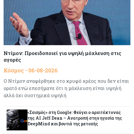
Ενέργεια
05-08-2026
Με γαλλική σφραγίδα το καλώδιο Ελλάδας –
Κύπρου, με ποσοστό πάνω από 50% μπαίνει η
Meridiam
Banking
05-08-2026
Ντίμον: Προειδοποιεί για υψηλή μόχλευση στις
Επιτόκια: Μεγάλες αποκλίσεις από τράπεζα σε
τράπεζα στην Κύπρο
αγορές
Κόσμος - 06-08-2026
Κόσμος
05-08-2026
Ο Ντίμον αναφέρθηκε στο κρυφό χρέος που δεν είναι
Η Κίνα ξεκινά παγκόσμιο φορολογικό κυνήγι –
ορατό ενώ επεσήμανε ότι η μόχλευση είναι υψηλή
Ποιοι μπαίνουν στο στόχαστρο
αλλά όχι συστημικά υψηλή
Κόσμος
05-08-2026
«Σεισμός» στη Google: Φεύγει ο αρχιτέκτονας
Χρηματιστήρια: Οι δείκτες σε ιστορικά υψηλα –
της AI Jeff Dean – Ανατροπή στην ηγεσία της
Γιατί οι «Κασσάνδρες» βλέπουν «κλασική
DeepMind και βουτιά της μετοχής
φούσκα» και νέο κραχ;