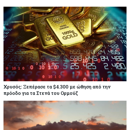
Ενέργεια
05-08-2026
Ιταλία: Αξιοποιεί τη δημοσιονομική ευελιξία της
ΕΕ για επενδύσεις στην ενέργεια
Κύπρος
05-08-2026
Τον Σεπτέμβριο αρχίζει ο διάλογος για τις άδειες
ασθενείας στο Δημόσιο
Κόσμος
05-08-2026
Η Ρωσία επεκτείνει τον «σκιώδη» στόλο LNG
ενόψει των νέων ευρωπαϊκών κυρώσεων
Χρυσός: Ξεπέρασε τα $4.300 με ώθηση από την
πρόοδο για τα Στενά του Ορμούζ
Κόσμος
05-08-2026
Τζεφ Μπέζος και Λεονάρντο Ντι Κάπριο
ενώνουν τις δυνάμεις τους σε deal μαμούθ $200
εκατ.