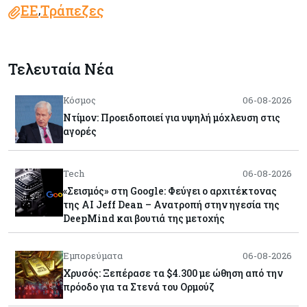
ΕΕ
Τράπεζες
,
Τελευταία Νέα
Κόσμος
06-08-2026
Ντίμον: Προειδοποιεί για υψηλή μόχλευση στις
αγορές
Tech
06-08-2026
«Σεισμός» στη Google: Φεύγει ο αρχιτέκτονας
της AI Jeff Dean – Ανατροπή στην ηγεσία της
DeepMind και βουτιά της μετοχής
Εμπορεύματα
06-08-2026
Χρυσός: Ξεπέρασε τα $4.300 με ώθηση από την
πρόοδο για τα Στενά του Ορμούζ