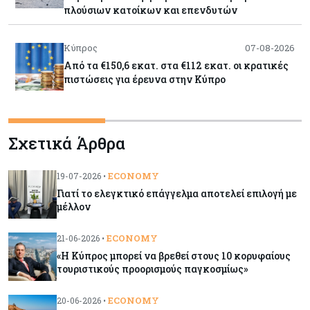
πλούσιων κατοίκων και επενδυτών
Κύπρος
07-08-2026
Από τα €150,6 εκατ. στα €112 εκατ. οι κρατικές
πιστώσεις για έρευνα στην Κύπρο
Κόσμος
07-08-2026
Σχετικά Άρθρα
Παγκόσμιος συναγερμός για τις τιμές των
τροφίμων
ECONOMY
19-07-2026 •
Γιατί το ελεγκτικό επάγγελμα αποτελεί επιλογή με
Κύπρος
07-08-2026
μέλλον
Οι τιμές καθορίζουν την επιλογή παρόχου
κινητής στην Κύπρο
ECONOMY
21-06-2026 •
«Η Κύπρος μπορεί να βρεθεί στους 10 κορυφαίους
τουριστικούς προορισμούς παγκοσμίως»
Κύπρος
07-08-2026
34.787 νέες εγγραφές οχημάτων στο επτάμηνο
ECONOMY
20-06-2026 •
- Άνοδος 11,5% σε σχέση με πέρσι