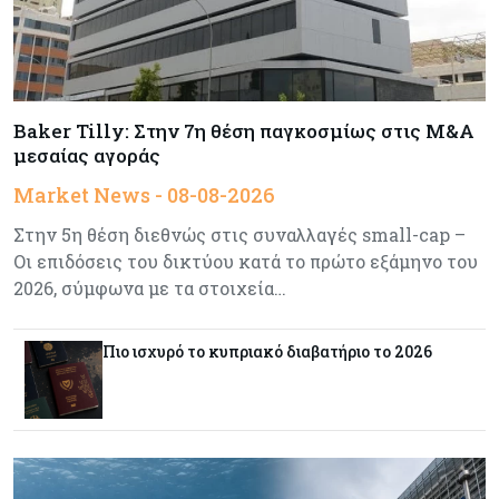
Κύπρος
07-08-2026
Συντεχνία της Cyta ζητά να ανακληθεί
διορισμός στο νέο ΔΣ
Baker Tilly: Στην 7η θέση παγκοσμίως στις M&A
Κόσμος
07-08-2026
μεσαίας αγοράς
Τραμπ: Νέοι δασμοί 15% στο πολυπυρίτιο για
Market News - 08-08-2026
ημιαγωγούς και φωτοβολταϊκά με στόχο την
ενίσχυση της βιομηχανίας
Στην 5η θέση διεθνώς στις συναλλαγές small-cap –
Οι επιδόσεις του δικτύου κατά το πρώτο εξάμηνο του
Κύπρος
07-08-2026
2026, σύμφωνα με τα στοιχεία…
Τσολάκη: Προτεραιότητα η βελτίωση της
καθημερινότητας μέσω οδικών έργων και
Πιο ισχυρό το κυπριακό διαβατήριο το 2026
συγκοινωνιών
Ενέργεια
07-08-2026
Δαμιανός για GSI: Θετική εξέλιξη η είσοδος της
Meridiam - Σειρά έχει η μελέτη της ΕΤΕπ