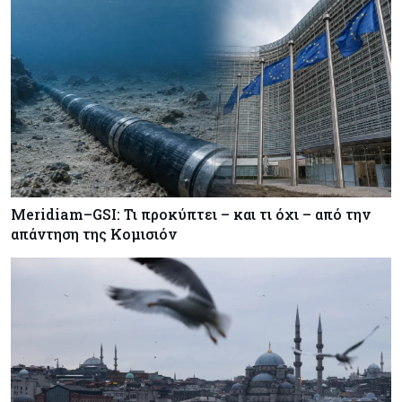
Crypto
07-08-2026
Γιατί το Bitcoin διχάζει αναλυτές και αγορά
Ελλάδα
07-08-2026
Καλπάζουν τα Airbnb στην Ελλάδα - Σχεδόν
sold out τα νησιά
Meridiam–GSI: Τι προκύπτει – και τι όχι – από την
Εμπορεύματα
07-08-2026
απάντηση της Κομισιόν
Goldman Sachs: Το Brent θα κυμανθεί στα $80-
90/βαρέλι μέχρι να υπάρξουν εξελίξεις στη
Μέση Ανατολή
Κόσμος
07-08-2026
Σαουδική Αραβία, Πακιστάν και Τουρκία
υπογράφουν συμφωνία για αμοιβαία άμυνα