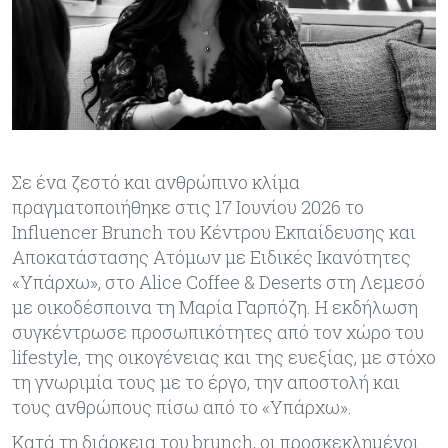
Σε ένα ζεστό και ανθρώπινο κλίμα
πραγματοποιήθηκε στις 17 Ιουνίου 2026 το
Influencer Brunch του Κέντρου Εκπαίδευσης και
Αποκατάστασης Ατόμων με Ειδικές Ικανότητες
«Υπάρχω», στο Alice Coffee & Deserts στη Λεμεσό
με οικοδέσποινα τη Μαρία Γαρπόζη. Η εκδήλωση
συγκέντρωσε προσωπικότητες από τον χώρο του
lifestyle, της οικογένειας και της ευεξίας, με στόχο
τη γνωριμία τους με το έργο, την αποστολή και
τους ανθρώπους πίσω από το «Υπάρχω».
Κατά τη διάρκεια του brunch, οι προσκεκλημένοι