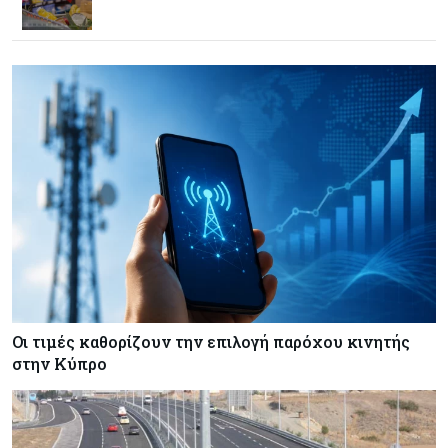
Κόσμος
07-08-2026
Σαουδική Αραβία, Πακιστάν και Τουρκία
υπογράφουν συμφωνία για αμοιβαία άμυνα
Εμπορεύματα
07-08-2026
Πετρέλαιο: Πιάνει και πάλι τα 83 δολάρια το
Brent μετά το σχέδιο του Ιράν για τα Στενά του
Ορμούζ
Κόσμος
07-08-2026
Ευρωπαϊκή αυτοκινητοβιομηχανία: Αναζητά
σωσίβιο στην Κίνα
Οι τιμές καθορίζουν την επιλογή παρόχου κινητής
στην Κύπρο
Κύπρος
07-08-2026
Πώς οι κυπριακές τράπεζες «τιμολογούν» τον
πόλεμο