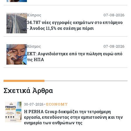
Κύπρος
07-08-2026
34.787 νέες εγγραφές οχημάτων στο επτάμηνο
- Άνοδος 11,5% σε σχέση με πέρσι
Κόσμος
07-08-2026
ΕΚΤ: Αιφνιδιάστηκε από την πώληση ευρώ από
τις ΗΠΑ
Κύπρος
07-08-2026
Χορηγία €10.000 για υποτροφίες σε φοιτητές του
Σχετικά Άρθρα
ΤΕΠΑΚ
ECONOMY
30-07-2026 •
Κύπρος
07-08-2026
Η PERHA Group δοκιμάζει την τετραήμερη
Επαναλειτουργεί η οδική πρόσβαση στις αφίξεις
εργασία, επενδύοντας στην εμπιστοσύνη και την
του αεροδρομίου Λάρνακας
ευημερία των ανθρώπων της