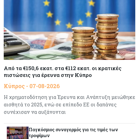
Ενέργεια
07-08-2026
Δαμιανός για GSI: Θετική εξέλιξη η είσοδος της
Meridiam - Σειρά έχει η μελέτη της ΕΤΕπ
Crypto
07-08-2026
Γιατί το Bitcoin διχάζει αναλυτές και αγορά
Από τα €150,6 εκατ. στα €112 εκατ. οι κρατικές
πιστώσεις για έρευνα στην Κύπρο
Ελλάδα
07-08-2026
Κύπρος - 07-08-2026
Καλπάζουν τα Airbnb στην Ελλάδα - Σχεδόν
sold out τα νησιά
Η χρηματοδότηση για Έρευνα και Ανάπτυξη μειώθηκε
αισθητά το 2025, ενώ σε επίπεδο ΕΕ οι δαπάνες
Εμπορεύματα
07-08-2026
συνέχισαν να αυξάνονται
Goldman Sachs: Το Brent θα κυμανθεί στα $80-
90/βαρέλι μέχρι να υπάρξουν εξελίξεις στη
Παγκόσμιος συναγερμός για τις τιμές των
Μέση Ανατολή
τροφίμων