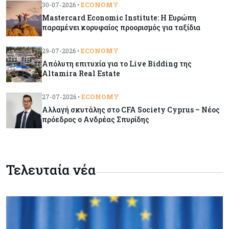
ECONOMY
30-07-2026 •
Εμπορεύματα
07-08-2026
Mastercard Economic Institute: Η Ευρώπη
παραμένει κορυφαίος προορισμός για ταξίδια
Χρυσός: Καλπάζει προς την καλύτερη εβδομάδα
από τον Ιανουάριο – Μια ανάσα από τα $4.300
ECONOMY
29-07-2026 •
Απόλυτη επιτυχία για το Live Bidding της
Κύπρος
07-08-2026
Altamira Real Estate
Συντεχνία της Cyta ζητά να ανακληθεί
διορισμός στο νέο ΔΣ
ECONOMY
27-07-2026 •
Αλλαγή σκυτάλης στο CFA Society Cyprus – Νέος
πρόεδρος ο Ανδρέας Σπυρίδης
Κόσμος
07-08-2026
Τραμπ: Νέοι δασμοί 15% στο πολυπυρίτιο για
ημιαγωγούς και φωτοβολταϊκά με στόχο την
ενίσχυση της βιομηχανίας
Τελευταία νέα
Κύπρος
07-08-2026
Τσολάκη: Προτεραιότητα η βελτίωση της
καθημερινότητας μέσω οδικών έργων και
συγκοινωνιών