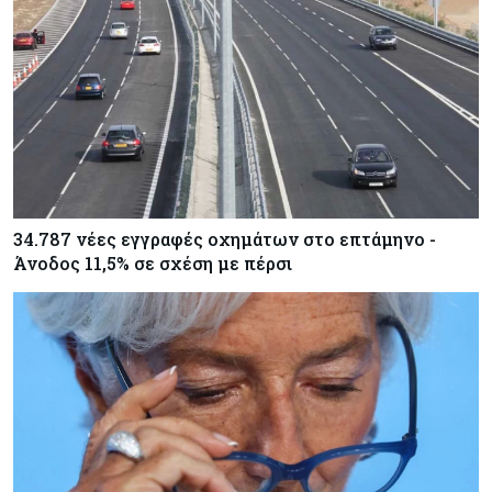
Κύπρος
06-08-2026
Νέα διοικητικά συμβούλια σε Cyta, AHK και σε
άλλους ημικρατικούς ενέκρινε το ΥΣ
34.787 νέες εγγραφές οχημάτων στο επτάμηνο -
Άνοδος 11,5% σε σχέση με πέρσι