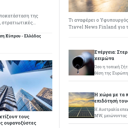
αποκατάσταση της
Τι αναφέρει ο Υφυπουργό
ς, στρατιωτικές…
Travel News Finland για 
δεση Κύπρου - Ελλάδας
Ενέργεια: Στερ
χειμώνα
Όσο η τοπική ζήτ
θέση της Ευρώπη
Η χώρα με τα 
επιδότησή του
Η Αυστραλία επεκ
MW, μειώνοντας 
 χτίζουν τους
ς ουρανοξύστες