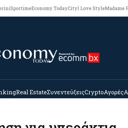
erini
Sportime
Economy Today
City
I Love Style
Madame F
nking
Real Estate
Συνεντεύξεις
Crypto
Αγορές
Α
ηση για υπεράκτια