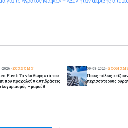
α για το «Κράτος Μαφία» – «Δεν ήταν ακριβής απεικ
ECONOMY
ECONOM
-2026 •
09-08-2026 •
en Fleet: Τα νέα θωρηκτά του
Ποιες πόλεις χτίζου
μπ που προκαλούν αντιδράσεις
περισσότερους ουρα
ο λογαριασμός – μαμούθ