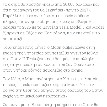
το όχημα θα κοστίζει «κάτω από 30.000 δολάρια» και
ότι η παραγωγή του θα ξεκινήσει «πριν το 2027».
Παράλληλα, είχε αναφέρει ότι η ευρεία διάθεση
πλήρως αυτόνομης οδήγησης χωρίς επίβλεψη θα
αρχίσει το 2025 με τα μοντέλα Tesla Model 3 και Model
Y, αρχικά σε Τέξας και Καλιφόρνια, πριν επεκταθεί το
ρομποταξί.
Τους επόμενους μήνες, ο Μασκ διαβεβαίωνε ότι η
έναρξη της υπηρεσίας ρομποταξί θα γίνει τον Ιούνιο
στο Όστιν. Η Tesla ξεκίνησε δοκιμές με υπαλλήλους
της στην περιοχή του Κόλπου του Σαν Φρανσίσκο,
όπου υπήρχε οδηγός ασφαλείας στο όχημα.
Τον Μάιο, ο Μασκ ανάρτησε στο X ότι «τις τελευταίες
ημέρες η Tesla δοκιμάζει οχήματα Model Y χωρίς
οδηγό στη θέση του οδηγού στους δρόμους του Όστιν,
χωρίς να σημειωθούν περιστατικά».
Σύμφωνα με το Bloomberg, η υπηρεσία στο Όστιν θα