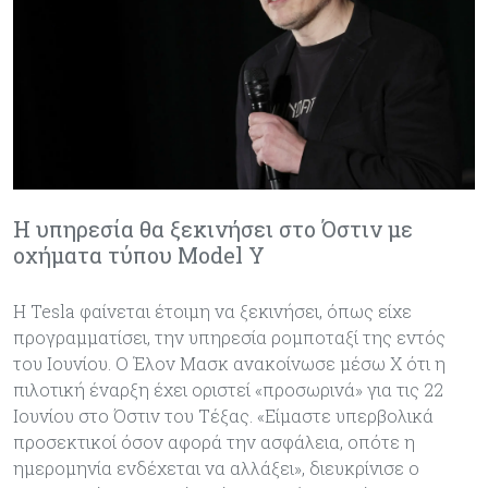
Η υπηρεσία θα ξεκινήσει στο Όστιν με
οχήματα τύπου Model Y
Η Tesla φαίνεται έτοιμη να ξεκινήσει, όπως είχε
προγραμματίσει, την υπηρεσία ρομποταξί της εντός
του Ιουνίου. Ο Έλον Μασκ ανακοίνωσε μέσω X ότι η
πιλοτική έναρξη έχει οριστεί «προσωρινά» για τις 22
Ιουνίου στο Όστιν του Τέξας. «Είμαστε υπερβολικά
προσεκτικοί όσον αφορά την ασφάλεια, οπότε η
ημερομηνία ενδέχεται να αλλάξει», διευκρίνισε ο