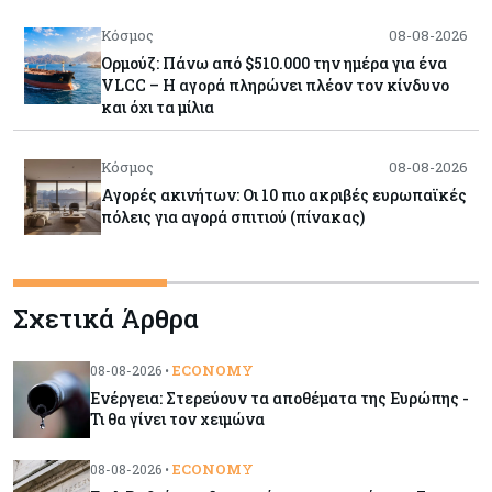
Κόσμος
08-08-2026
Ορμούζ: Πάνω από $510.000 την ημέρα για ένα
VLCC – Η αγορά πληρώνει πλέον τον κίνδυνο
και όχι τα μίλια
Κόσμος
08-08-2026
Αγορές ακινήτων: Οι 10 πιο ακριβές ευρωπαϊκές
πόλεις για αγορά σπιτιού (πίνακας)
Κόσμος
08-08-2026
Σχετικά Άρθρα
Οι πυρκαγιές κατακαίνε την Ευρώπη, αλλά οι
ζημιές δεν είναι ασφαλισμένες
ECONOMY
08-08-2026 •
Ενέργεια: Στερεύουν τα αποθέματα της Ευρώπης -
Κόσμος
08-08-2026
Τι θα γίνει τον χειμώνα
Γιατί οι κεντρικές τράπεζες αφήνουν τις αγορές
να «παίξουν μπάλα»
ECONOMY
08-08-2026 •