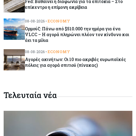
Fed: Βαθαίνει η διαφωνία για τα επιτόκια – Στο
επίκεντρο η επίμονη ακρίβεια
Κόσμος
08-08-2026
Ποιες χώρες έχουν τα περισσότερα ρομπότ
ECONOMY
08-08-2026 •
Ορμούζ: Πάνω από $510.000 την ημέρα για ένα
VLCC – Η αγορά πληρώνει πλέον τον κίνδυνο και
όχι τα μίλια
Κόσμος
08-08-2026
Κρίσιμες πρώτες ύλες: Ο ευρωπαϊκός χάρτης
ECONOMY
08-08-2026 •
και οι προκλήσεις
Αγορές ακινήτων: Οι 10 πιο ακριβές ευρωπαϊκές
πόλεις για αγορά σπιτιού (πίνακας)
Κόσμος
08-08-2026
Πόσα ξοδεύει ο Λευκός Οίκος – Το κόστος
λειτουργίας για προσωπικό, υποδομές και
ασφάλεια
Τελευταία νέα
Market News
08-08-2026
Baker Tilly: Στην 7η θέση παγκοσμίως στις
M&A μεσαίας αγοράς