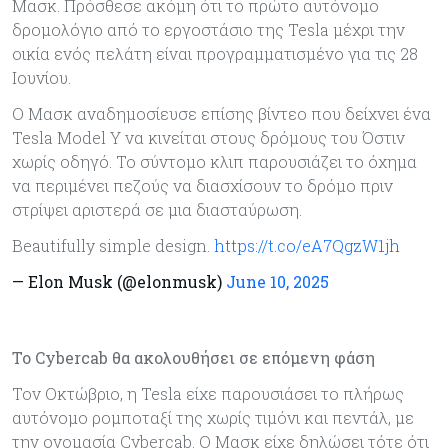
Μασκ. Πρόσθεσε ακόμη ότι το πρώτο αυτόνομο
δρομολόγιο από το εργοστάσιο της Tesla μέχρι την
οικία ενός πελάτη είναι προγραμματισμένο για τις 28
Ιουνίου.
Ο Μασκ αναδημοσίευσε επίσης βίντεο που δείχνει ένα
Tesla Model Y να κινείται στους δρόμους του Όστιν
χωρίς οδηγό. Το σύντομο κλιπ παρουσιάζει το όχημα
να περιμένει πεζούς να διασχίσουν το δρόμο πριν
στρίψει αριστερά σε μια διασταύρωση.
Beautifully simple design.
https://t.co/eA7QgzW1jh
— Elon Musk (@elonmusk)
June 10, 2025
Το Cybercab θα ακολουθήσει σε επόμενη φάση
Τον Οκτώβριο, η Tesla είχε παρουσιάσει το πλήρως
αυτόνομο ρομποταξί της χωρίς τιμόνι και πεντάλ, με
την ονομασία Cybercab. Ο Μασκ είχε δηλώσει τότε ότι