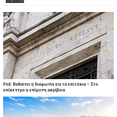
Κόσμος
07-08-2026
Παγκόσμιος συναγερμός για τις τιμές των
τροφίμων
Κύπρος
07-08-2026
Οι τιμές καθορίζουν την επιλογή παρόχου
κινητής στην Κύπρο
Κύπρος
07-08-2026
34.787 νέες εγγραφές οχημάτων στο επτάμηνο
- Άνοδος 11,5% σε σχέση με πέρσι
Fed: Βαθαίνει η διαφωνία για τα επιτόκια – Στο
Κόσμος
07-08-2026
επίκεντρο η επίμονη ακρίβεια
ΕΚΤ: Αιφνιδιάστηκε από την πώληση ευρώ από
τις ΗΠΑ
Κύπρος
07-08-2026