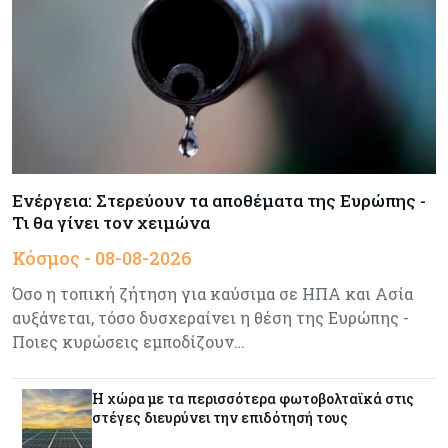
Κύπρος
08-08-2026
Πιο ισχυρό το κυπριακό διαβατήριο το 2026
Ενέργεια
08-08-2026
Meridiam–GSI: Τι προκύπτει – και τι όχι – από
την απάντηση της Κομισιόν
Ενέργεια: Στερεύουν τα αποθέματα της Ευρώπης -
Τι θα γίνει τον χειμώνα
Κόσμος
07-08-2026
Κόσμος - 08-08-2026
Η Τουρκία χτυπάει Ντουμπάι και Λονδίνο:
Φορολογικά κίνητρα για επαναπατρισμό
Όσο η τοπική ζήτηση για καύσιμα σε ΗΠΑ και Ασία
πλούσιων κατοίκων και επενδυτών
αυξάνεται, τόσο δυσχεραίνει η θέση της Ευρώπης -
Ποιες κυρώσεις εμποδίζουν…
Κύπρος
07-08-2026
Από τα €150,6 εκατ. στα €112 εκατ. οι κρατικές
πιστώσεις για έρευνα στην Κύπρο
Η χώρα με τα περισσότερα φωτοβολταϊκά στις
στέγες διευρύνει την επιδότησή τους