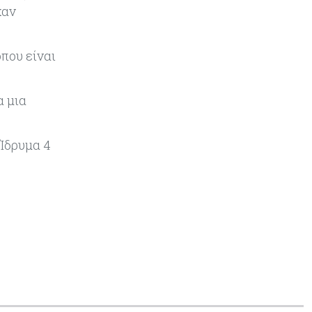
σε deal μαμούθ $200 εκατ.
χαν
Tech
05-08-2026
που είναι
Τεχνητή Νοημοσύνη: Η Alibaba
λανσάρει το Qwen3.8-Max με
προηγμένες δυνατότητες
α μια
προγραμματισμού
 Ίδρυμα 4