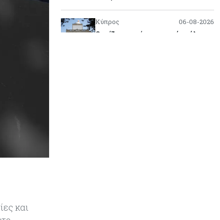
Κύπρος
06-08-2026
Ορκίζονται σήμερα τα νέα μέλη της
Κυβέρνησης - Στις 13:00
συνεδριάζει το Υπουργικό
Κόσμος
06-08-2026
Τα νέα θωρηκτά των ΗΠΑ που θα
φέρουν το όνομα του προέδρου
Τραμπ υπολογίζεται πως θα
κοστίσουν $275 δισ.
Ενέργεια
06-08-2026
Πώς οι Γάλλοι και ο ΑΔΜΗΕ
έβαλαν τον GSI στην πρίζα
Κόσμος
06-08-2026
ίες και
Politico: Ο Τραμπ απειλεί την Ε.Ε.
με νέους δασμούς αλλά η Ένωση
ρτο