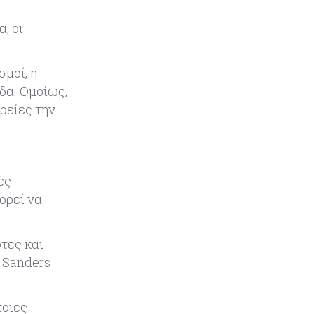
, οι
Ενέργεια
05-08-2026
Ιταλία: Αξιοποιεί τη δημοσιονομική
ευελιξία της ΕΕ για επενδύσεις
μοί, η
στην ενέργεια
δα. Ομοίως,
ιρείες την
Κύπρος
05-08-2026
Τον Σεπτέμβριο αρχίζει ο διάλογος
για τις άδειες ασθενείας στο
Δημόσιο
ές
Κόσμος
05-08-2026
ορεί να
Η Ρωσία επεκτείνει τον «σκιώδη»
στόλο LNG ενόψει των νέων
ευρωπαϊκών κυρώσεων
τες και
ο Sanders
Κόσμος
05-08-2026
Τζεφ Μπέζος και Λεονάρντο Ντι
τοιες
Κάπριο ενώνουν τις δυνάμεις τους