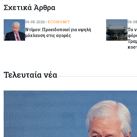
Σχετικά Άρθρα
ECONOMY
06-08-2026 •
06-08
Ντίμον: Προειδοποιεί για υψηλή
Τα 
μόχλευση στις αγορές
φέρο
Τραμ
κοστ
Τελευταία νέα