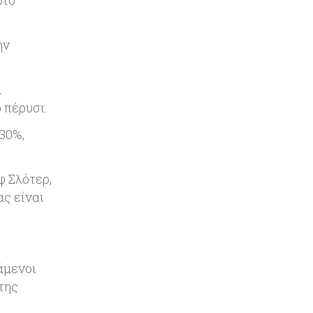
«δεν τσιμπάει»
ην
Τουρισμός
06-08-2026
Μάζεψαν τις απώλειες τα
κυπριακά αεροδρόμια μέσα στο
ι
καλοκαίρι
 πέρυσι.
Κύπρος
05-08-2026
130%,
Κλιμακώνουν τις κινητοποιήσεις
.
οι κτηνοτρόφοι – Απέκλεισαν το
Επαρχιακό Κτηνιατρικό Γραφείο
φ Σλότερ,
Λάρνακας
ς είναι
Κόσμος
05-08-2026
Πύραυλος εκτός ελέγχου της
SpaceX εκτιμάται ότι συνετρίβη
άμενοι
στη Σελήνη
της
Ενέργεια
05-08-2026