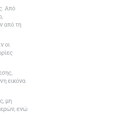
Με γαλλική σφραγίδα το καλώδιο
ς. Από
Ελλάδας – Κύπρου, με ποσοστό
ο,
πάνω από 50% μπαίνει η
Meridiam
ν από τη
Banking
05-08-2026
ν οι
Επιτόκια: Μεγάλες αποκλίσεις
ορίες
από τράπεζα σε τράπεζα στην
Κύπρο
εσης,
Κόσμος
05-08-2026
ένη εικόνα
Η Κίνα ξεκινά παγκόσμιο
φορολογικό κυνήγι – Ποιοι
μπαίνουν στο στόχαστρο
ς, μη
μερών, ενώ
Κόσμος
05-08-2026
Χρηματιστήρια: Οι δείκτες σε
ιστορικά υψηλα – Γιατί οι
«Κασσάνδρες» βλέπουν «κλασική
φούσκα» και νέο κραχ;