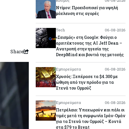
Κόσμος
06-08-2026
Ντίμον: Προειδοποιεί για υψηλή
μόχλευση στις αγορές
Tech
06-08-2026
«Σεισμός» στη Google: Φεύγει ο
αρχιτέκτονας της AI Jeff Dean –
Ανατροπή στην ηγεσία της
Share
DeepMind και βουτιά της μετοχής
Εμπορεύματα
06-08-2026
Χρυσός: Ξεπέρασε τα $4.300 με
ώθηση από την πρόοδο για τα
Στενά του Ορμούζ
Εμπορεύματα
06-08-2026
Πετρέλαιο: Υποχωρούν και πάλι οι
τιμές μετά τη συμφωνία Ιράν-Ομάν
για τα Στενά του Ορμούζ – Κοντά
στα $79 το Brent