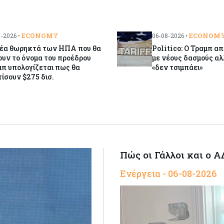
ECONOMY
ECONOM
-2026 •
06-08-2026 •
νέα θωρηκτά των ΗΠΑ που θα
Politico: Ο Τραμπ απε
υν το όνομα του προέδρου
με νέους δασμούς α
π υπολογίζεται πως θα
«δεν τσιμπάει»
ίσουν $275 δισ.
Πώς οι Γάλλοι και ο 
Ενέργεια - 06-08-2026