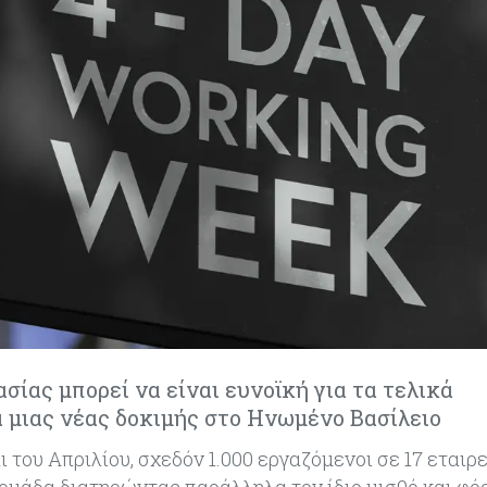
σίας μπορεί να είναι ευνοϊκή για τα τελικά
 μιας νέας δοκιμής στο Ηνωμένο Βασίλειο
 του Απριλίου, σχεδόν 1.000 εργαζόμενοι σε 17 εταιρε
ομάδα διατηρώντας παράλληλα τον ίδιο μισθό και φό