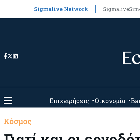
Sigmalive Network
Sigmalive
Sim
Επιχειρήσεις
Οικονομία
Ba
Κόσμος
Γιατί και οι εργοδ