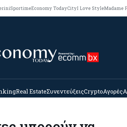
erini
Sportime
Economy Today
City
I Love Style
Madame F
nking
Real Estate
Συνεντεύξεις
Crypto
Αγορές
Α
ότες μπορούν να