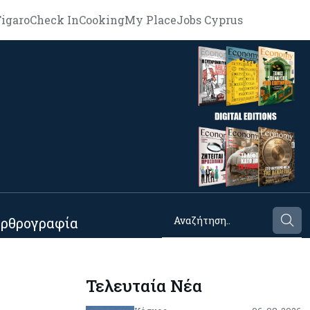
igaro
Check In
Cooking
My Place
Jobs Cyprus
ρθρογραφία
Τελευταία Νέα