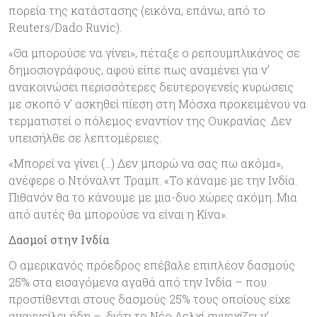
πορεία της κατάστασης (εικόνα, επάνω, από το
Reuters/Dado Ruvic).
«Θα μπορούσε να γίνει», πέταξε ο ρεπουμπλικάνος σε
δημοσιογράφους, αφού είπε πως αναμένει για ν’
ανακοινώσει περισσότερες δευτερογενείς κυρώσεις
με σκοπό ν’ ασκηθεί πίεση στη Μόσχα προκειμένου να
τερματιστεί ο πόλεμος εναντίον της Ουκρανίας. Δεν
υπεισήλθε σε λεπτομέρειες.
«Μπορεί να γίνει (…) Δεν μπορώ να σας πω ακόμα»,
ανέφερε ο Ντόναλντ Τραμπ. «Το κάναμε με την Ινδία.
Πιθανόν θα το κάνουμε με μια-δυο χώρες ακόμη. Μια
από αυτές θα μπορούσε να είναι η Κίνα».
Δασμοί στην Ινδία
Ο αμερικανός πρόεδρος επέβαλε επιπλέον δασμούς
25% στα εισαγόμενα αγαθά από την Ινδία – που
προστίθενται στους δασμούς 25% τους οποίους είχε
αναγγείλει ήδη –, διότι το Νέο Δελχί συνεχίζει ν’