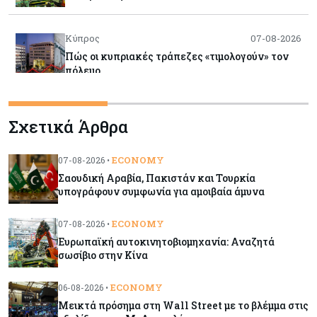
Κύπρος
07-08-2026
Πώς οι κυπριακές τράπεζες «τιμολογούν» τον
πόλεμο
Κύπρος
06-08-2026
Σχετικά Άρθρα
Νέα διοικητικά συμβούλια σε Cyta, AHK και σε
άλλους ημικρατικούς ενέκρινε το ΥΣ
ECONOMY
07-08-2026 •
Σαουδική Αραβία, Πακιστάν και Τουρκία
Κόσμος
06-08-2026
υπογράφουν συμφωνία για αμοιβαία άμυνα
Μεικτά πρόσημα στη Wall Street με το βλέμμα
στις εξελίξεις στη Μ. Ανατολή
ECONOMY
07-08-2026 •
Ευρωπαϊκή αυτοκινητοβιομηχανία: Αναζητά
σωσίβιο στην Κίνα
Κύπρος
06-08-2026
Ανοίγει ξανά από αύριο η οδική πρόσβαση στις
ECONOMY
06-08-2026 •
αφίξεις του αεροδρομίου Λάρνακας
Μεικτά πρόσημα στη Wall Street με το βλέμμα στις