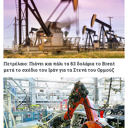
Tech
06-08-2026
SoftBank: Κέρδη 8,5 δισ. δολαρίων από την
Intel – Ξεπέρασε τις εκτιμήσεις εν αναμονή της
εισαγωγής της OpenAI
Κύπρος
06-08-2026
Καύσιμα και στέγαση κράτησαν τον πληθωρισμό
στο 2,9%
Πετρέλαιο: Πιάνει και πάλι τα 83 δολάρια το Brent
μετά το σχέδιο του Ιράν για τα Στενά του Ορμούζ
Κύπρος
06-08-2026
Δήμος Λευκωσίας: Νέα εποχή για το Παλιό ΓΣΠ
– Ολοκληρώθηκε η διαδικασία ανάθεσης των
υποστατικών
Κύπρος
06-08-2026
Ούτε άσπρος ούτε μαύρος καπνός για
κουρεμένους - Δεν έκλεισε η πόρτα για δεύτερη