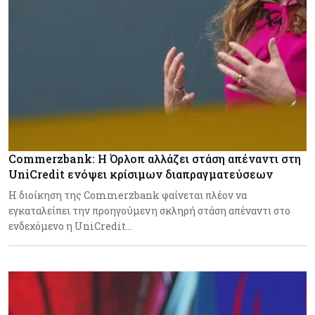
Commerzbank: Η Όρλοπ αλλάζει στάση απέναντι στη
UniCredit ενόψει κρίσιμων διαπραγματεύσεων
H διοίκηση της Commerzbank φαίνεται πλέον να
εγκαταλείπει την προηγούμενη σκληρή στάση απέναντι στο
ενδεχόμενο η UniCredit…