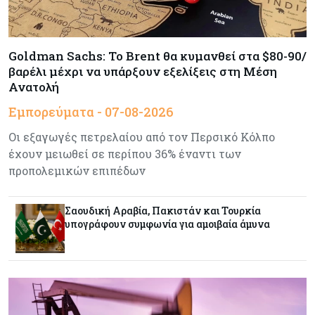
Banking
06-08-2026
Goldman Sachs: Το Brent θα κυμανθεί στα $80-90/
Commerzbank: Η Όρλοπ αλλάζει στάση
απέναντι στη UniCredit ενόψει κρίσιμων
βαρέλι μέχρι να υπάρξουν εξελίξεις στη Μέση
διαπραγματεύσεων
Ανατολή
Εμπορεύματα - 07-08-2026
Κόσμος
06-08-2026
Οι εξαγωγές πετρελαίου από τον Περσικό Κόλπο
«Spider-Man: Brand New Day»: Έφτασε το 1
έχουν μειωθεί σε περίπου 36% έναντι των
δισ. εισπράξεις σε μόλις 6 ημέρες
προπολεμικών επιπέδων
Κύπρος
06-08-2026
Σαουδική Αραβία, Πακιστάν και Τουρκία
Eurostat: Ετήσια αύξηση 5% του όγκου λιανικού
υπογράφουν συμφωνία για αμοιβαία άμυνα
εμπορίου στην Κύπρο τον Ιούνιο
Κύπρος
06-08-2026
Στην κυκλοφορία ο νέος δρόμος Λάρνακας –
Δεκέλειας μετά από 26 χρόνια