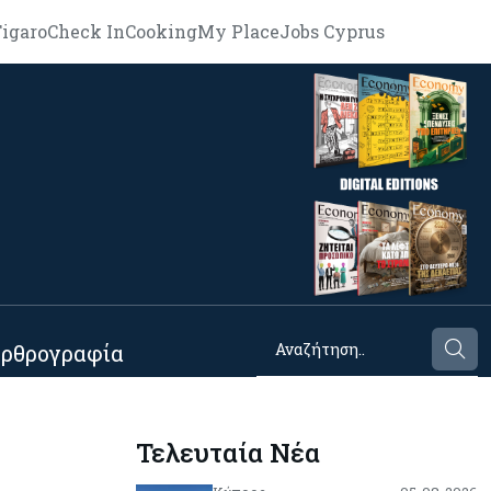
igaro
Check In
Cooking
My Place
Jobs Cyprus
ρθρογραφία
Τελευταία Νέα