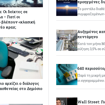
προηγμένες δ
Το μοντέλο διαθέ
: Οι δείκτες σε
συμφραζομένων ά
 – Γιατί οι
 βλέπουν «κλασική
νέο κραχ;
Αυξημένος κατ
πεντάμηνο
Κατά τον μήνα Μά
αύξηση 3,5% σε σ
640 περισσότερ
Παρά τη μικρή με
οι εγγεγραμμένοι
ο αρχίζει ο διάλογος
ς ασθενείας στο Δημόσιο
Wall Street: Γι