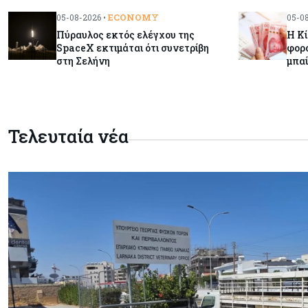
ECONOMY
05-08-2026 •
05-08
Πύραυλος εκτός ελέγχου της
Η Κί
SpaceX εκτιμάται ότι συνετρίβη
φορο
στη Σελήνη
μπα
Τελευταία νέα