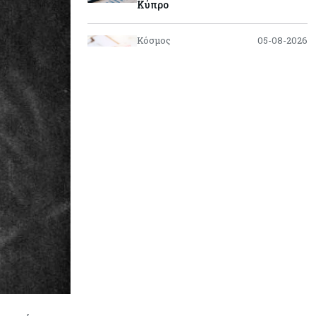
Κύπρο
Κόσμος
05-08-2026
Η Κίνα ξεκινά παγκόσμιο
φορολογικό κυνήγι – Ποιοι
μπαίνουν στο στόχαστρο
Κόσμος
05-08-2026
Χρηματιστήρια: Οι δείκτες σε
ιστορικά υψηλα – Γιατί οι
«Κασσάνδρες» βλέπουν «κλασική
φούσκα» και νέο κραχ;
Ενέργεια
05-08-2026
Ιταλία: Αξιοποιεί τη δημοσιονομική
ευελιξία της ΕΕ για επενδύσεις
στην ενέργεια
Κύπρος
05-08-2026