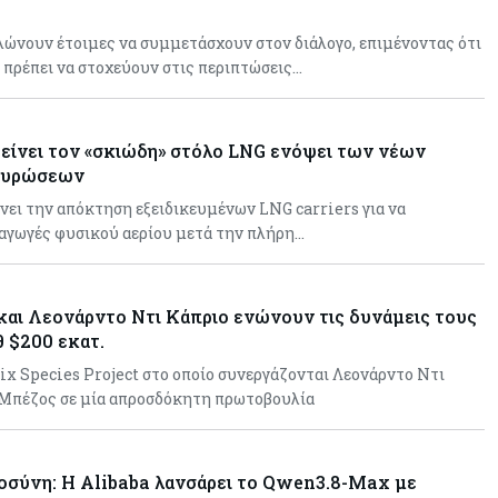
Κοινωνικής Ευημερίας
λώνουν έτοιμες να συμμετάσχουν στον διάλογο, επιμένοντας ότι
Κύπρος
05-08-2026
ς πρέπει να στοχεύουν στις περιπτώσεις…
Ακραία ζέστη: Έως €3,8 δισ. το
κόστος για την κυπριακή
οικονομία μέχρι το 2050
είνει τον «σκιώδη» στόλο LNG ενόψει των νέων
κυρώσεων
ει την απόκτηση εξειδικευμένων LNG carriers για να
ξαγωγές φυσικού αερίου μετά την πλήρη…
αι Λεονάρντο Ντι Κάπριο ενώνουν τις δυνάμεις τους
θ $200 εκατ.
nix Species Project στο οποίο συνεργάζονται Λεονάρντο Ντι
 Μπέζος σε μία απροσδόκητη πρωτοβουλία
σύνη: Η Alibaba λανσάρει το Qwen3.8-Max με