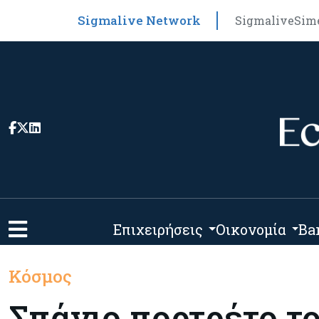
Sigmalive Network
Sigmalive
Sim
Επιχειρήσεις
Οικονομία
Ba
Κόσμος
Σπάνιο πορτρέτο τ