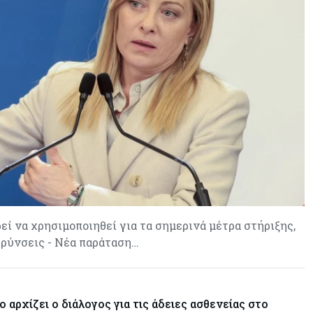
Τουρισμός
05-08-2026
Σε κανονικούς ρυθμούς οι
κρατήσεις στα ξενοδοχεία – Τι
λένε ΣΤΕΚ και ΠΑΣΥΞΕ για το
2027
Κόσμος
05-08-2026
Γιεν-δολάριο: Το επίπεδο που
αποτελεί το νέο κριτήριο της
πορείας του ιαπωνικού νομίσματος
Τουρισμός
05-08-2026
Μόλις 141 από τα 728 ξενοδοχεία
είναι αδειοδοτημένα -
Παρεμβάσεις ζητά ο ΠΑΣΥΞΕ
εί να χρησιμοποιηθεί για τα σημερινά μέτρα στήριξης,
Πάφου
ρύνσεις - Νέα παράταση…
Κύπρος
05-08-2026
Με επένδυση €31 εκατ. προχωρά η
 αρχίζει ο διάλογος για τις άδειες ασθενείας στο
αναδιάρθρωση των Υπηρεσιών