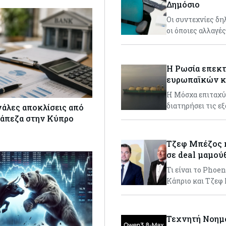
Δημόσιο
Οι συντεχνίες δη
οι όποιες αλλαγέ
Η Ρωσία επεκτ
ευρωπαϊκών 
Η Μόσχα επιταχύν
διατηρήσει τις ε
γάλες αποκλίσεις από
ράπεζα στην Κύπρο
Τζεφ Μπέζος κ
σε deal μαμού
Τι είναι το Phoe
Κάπριο και Τζεφ
Τεχνητή Νοημο