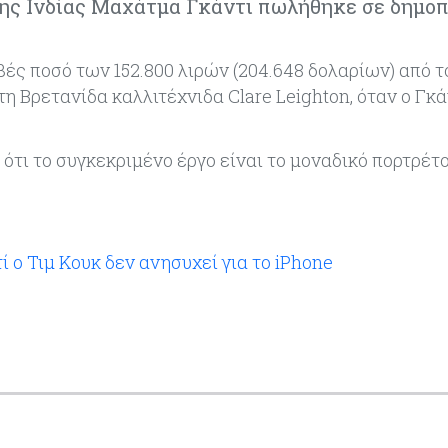
της Ινδίας Μαχάτμα Γκάντι πωλήθηκε σε δημοπ
βές ποσό των 152.800 λιρών (204.648 δολαρίων) από τ
η Βρετανίδα καλλιτέχνιδα Clare Leighton, όταν ο Γκά
τι το συγκεκριμένο έργο είναι το μοναδικό πορτρέτο
ί ο Τιμ Κουκ δεν ανησυχεί για το iPhone