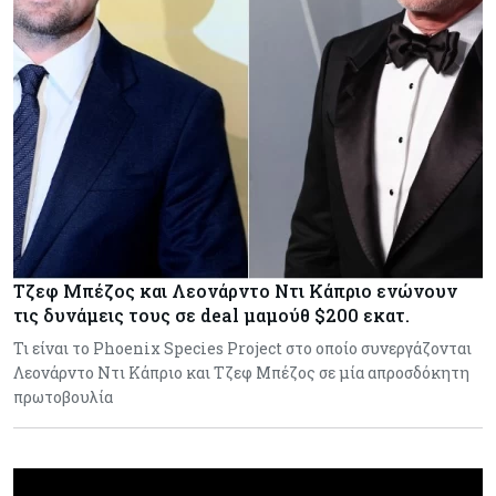
Τζεφ Μπέζος και Λεονάρντο Ντι Κάπριο ενώνουν
τις δυνάμεις τους σε deal μαμούθ $200 εκατ.
Τι είναι το Phoenix Species Project στο οποίο συνεργάζονται
Λεονάρντο Ντι Κάπριο και Τζεφ Μπέζος σε μία απροσδόκητη
πρωτοβουλία