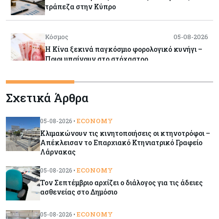
τράπεζα στην Κύπρο
Κόσμος
05-08-2026
Η Κίνα ξεκινά παγκόσμιο φορολογικό κυνήγι –
Ποιοι μπαίνουν στο στόχαστρο
Κόσμος
05-08-2026
Σχετικά Άρθρα
Χρηματιστήρια: Οι δείκτες σε ιστορικά υψηλα –
Γιατί οι «Κασσάνδρες» βλέπουν «κλασική
φούσκα» και νέο κραχ;
ECONOMY
05-08-2026 •
Κλιμακώνουν τις κινητοποιήσεις οι κτηνοτρόφοι –
Απέκλεισαν το Επαρχιακό Κτηνιατρικό Γραφείο
Ενέργεια
05-08-2026
Λάρνακας
Ιταλία: Αξιοποιεί τη δημοσιονομική ευελιξία της
ΕΕ για επενδύσεις στην ενέργεια
ECONOMY
05-08-2026 •
Τον Σεπτέμβριο αρχίζει ο διάλογος για τις άδειες
ασθενείας στο Δημόσιο
Κύπρος
05-08-2026
Τον Σεπτέμβριο αρχίζει ο διάλογος για τις άδειες
ECONOMY
05-08-2026 •