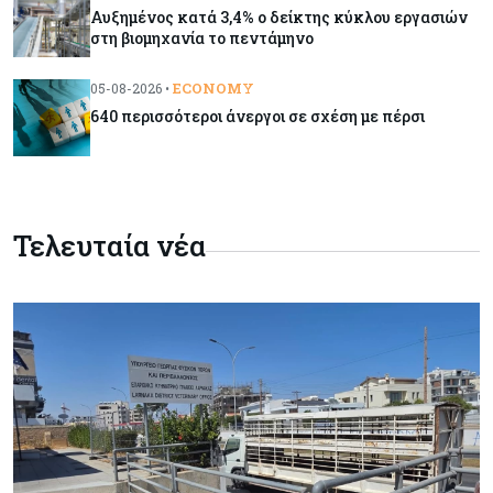
ασθενείας στο Δημόσιο
Αυξημένος κατά 3,4% ο δείκτης κύκλου εργασιών
στη βιομηχανία το πεντάμηνο
Κόσμος
05-08-2026
ECONOMY
05-08-2026 •
Η Ρωσία επεκτείνει τον «σκιώδη» στόλο LNG
640 περισσότεροι άνεργοι σε σχέση με πέρσι
ενόψει των νέων ευρωπαϊκών κυρώσεων
Κόσμος
05-08-2026
Τζεφ Μπέζος και Λεονάρντο Ντι Κάπριο
Τελευταία νέα
ενώνουν τις δυνάμεις τους σε deal μαμούθ $200
εκατ.
Tech
05-08-2026
Τεχνητή Νοημοσύνη: Η Alibaba λανσάρει το
Qwen3.8-Max με προηγμένες δυνατότητες
προγραμματισμού
Κύπρος
05-08-2026
Αυξημένος κατά 3,4% ο δείκτης κύκλου