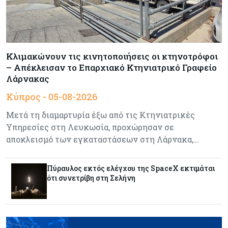
εργασιών στη βιομηχανία το πεντάμηνο
Κύπρος
05-08-2026
640 περισσότεροι άνεργοι σε σχέση με πέρσι
Κλιμακώνουν τις κινητοποιήσεις οι κτηνοτρόφοι
– Απέκλεισαν το Επαρχιακό Κτηνιατρικό Γραφείο
Λάρνακας
Κόσμος
05-08-2026
Κύπρος - 05-08-2026
Wall Street: Γιατί ο «Mr Big Short» βλέπει sell
Μετά τη διαμαρτυρία έξω από τις Κτηνιατρικές
off, όπως το 1987
Υπηρεσίες στη Λευκωσία, προχώρησαν σε
αποκλεισμό των εγκαταστάσεων στη Λάρνακα,…
Τουρισμός
05-08-2026
Εκτός των «καυτών σημείων» καθυστερήσεων
Πύραυλος εκτός ελέγχου της SpaceX εκτιμάται
η Κύπρος, λέει το ΤΠΑ
ότι συνετρίβη στη Σελήνη
Τουρισμός
05-08-2026
Σε κανονικούς ρυθμούς οι κρατήσεις στα
ξενοδοχεία – Τι λένε ΣΤΕΚ και ΠΑΣΥΞΕ για το