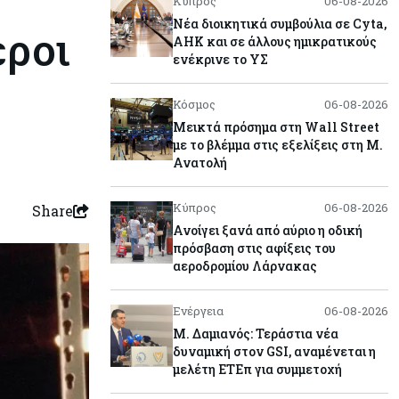
Κύπρος
06-08-2026
Νέα διοικητικά συμβούλια σε Cyta,
εροι
AHK και σε άλλους ημικρατικούς
ενέκρινε το ΥΣ
Κόσμος
06-08-2026
Μεικτά πρόσημα στη Wall Street
με το βλέμμα στις εξελίξεις στη Μ.
Ανατολή
Κύπρος
06-08-2026
Share
Ανοίγει ξανά από αύριο η οδική
πρόσβαση στις αφίξεις του
αεροδρομίου Λάρνακας
Ενέργεια
06-08-2026
Μ. Δαμιανός: Τεράστια νέα
δυναμική στον GSI, αναμένεται η
μελέτη ΕΤΕπ για συμμετοχή