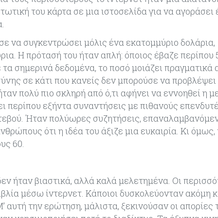
στωτική του κάρτα σε μια ιστοσελίδα για να αγοράσει 
.
ε να συγκεντρώσει μόλις ένα εκατομμύριο δολάρια,
α. Η πρότασή του ήταν απλή: όποιος έβαζε περίπου 
 τα σημερινά δεδομένα, το ποσό μοιάζει πραγματικά 
σύνης σε κάτι που κανείς δεν μπορούσε να προβλέψει
ήταν πολύ πιο σκληρή από ό,τι αφήνει να εννοηθεί η μ
ει περίπου εξήντα συναντήσεις με πιθανούς επενδυτέ
ντεβού. Ήταν πολύωρες συζητήσεις, επαναλαμβανόμε
θρώπους ότι η ιδέα του άξιζε μια ευκαιρία. Κι όμως, 
υς 60.
εν ήταν βιαστικά, αλλά καλά μελετημένα. Οι περισσό
ιβλία μέσω ίντερνετ. Κάποιοι δυσκολεύονταν ακόμη κ
Μ’ αυτή την ερώτηση, μάλιστα, ξεκινούσαν οι απορίες 