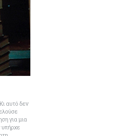
διάλυση πλοίων – Στο 35,4% το
παγκόσμιο μερίδιό της
Κύπρος
06-08-2026
ΠτΔ: Υπεράνω όλων το δημόσιο
συμφέρον – Όλα όσα έγιναν στην
τελετή διαβεβαίωσης των νέων
μελών της κυβέρνησης
Κι αυτό δεν
τελούσε
ση για μια
ν υπήρχε
ητη