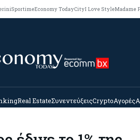
erini
Sportime
Economy Today
City
I Love Style
Madame F
nking
Real Estate
Συνεντεύξεις
Crypto
Αγορές
Α
ς έδινε το 1% της