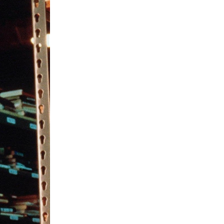
SoftBank: Κέρδη 8,5 δισ. δολαρίων
από την Intel – Ξεπέρασε τις
εκτιμήσεις εν αναμονή της
εισαγωγής της OpenAI
Κύπρος
06-08-2026
Καύσιμα και στέγαση κράτησαν
τον πληθωρισμό στο 2,9%
Κύπρος
06-08-2026
Δήμος Λευκωσίας: Νέα εποχή για
το Παλιό ΓΣΠ – Ολοκληρώθηκε η
διαδικασία ανάθεσης των
υποστατικών
Κύπρος
06-08-2026
Ούτε άσπρος ούτε μαύρος καπνός
για κουρεμένους - Δεν έκλεισε η
πόρτα για δεύτερη δόση εντός ‘26