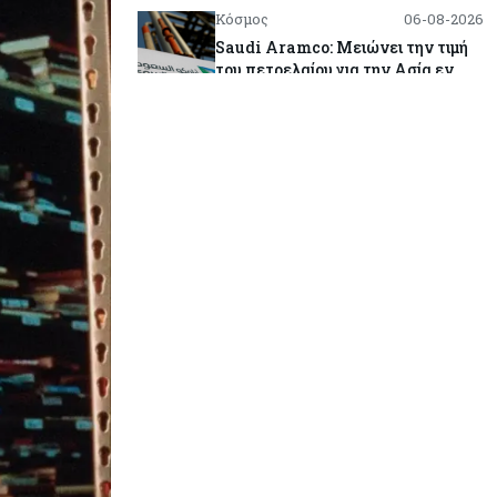
Κόσμος
06-08-2026
Saudi Aramco: Μειώνει την τιμή
του πετρελαίου για την Ασία εν
μέσω εξελίξεων στο Ορμούζ
Κύπρος
06-08-2026
Πιάνει δουλειά ο Κυπριακός
Οργανισμός Ανάπτυξης
Επιχειρήσεων – Διορίστηκε το δ.σ.,
ενεργοποιήθηκε ο νόμος
Κόσμος
06-08-2026
Warner Bros: "Φρένο" στα έσοδα
εξαιτίας των κινηματογραφικών
επιδόσεων και της απουσίας του
NBA
Banking
06-08-2026
Commerzbank: Η Όρλοπ αλλάζει