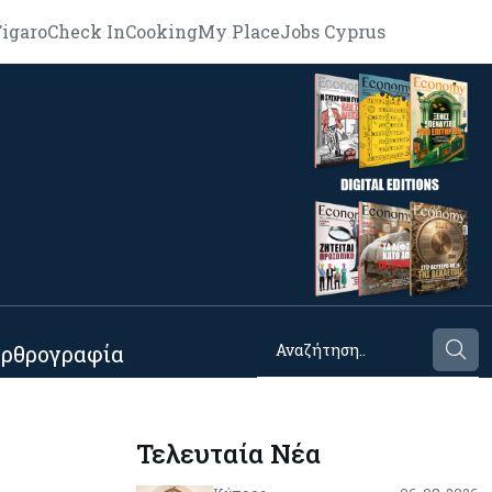
igaro
Check In
Cooking
My Place
Jobs Cyprus
ρθρογραφία
Τελευταία Νέα