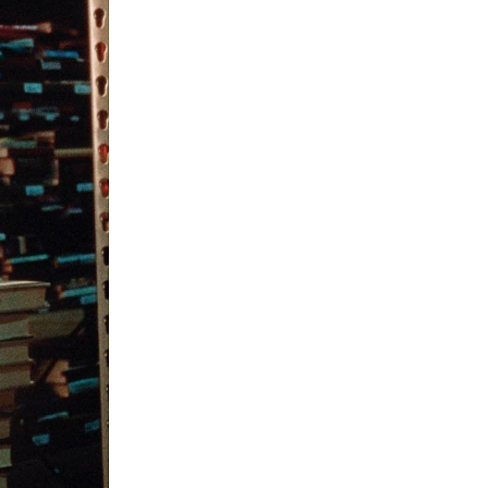
Ενέργεια
06-08-2026
Τσαρλς Έλληνας για GSI:
«Καταντήσαμε να είμαστε θεατές»
- Πώς η Meridiam αλλάζει τα
δεδομένα
Crypto
06-08-2026
Crypto: Πώς οι απατεώνες
εκμεταλλεύονται τις αλλαγές της
ευρωπαϊκής νομοθεσίας
Κόσμος
06-08-2026
Ο 24χρονος «Νοστράδαμος» της AI
είχε δίκαιο για όλα. Κι όμως έχασε
(σχεδόν) τα πάντα
Κόσμος
06-08-2026
Η Ινδία ανεβάζει ταχύτητα στη