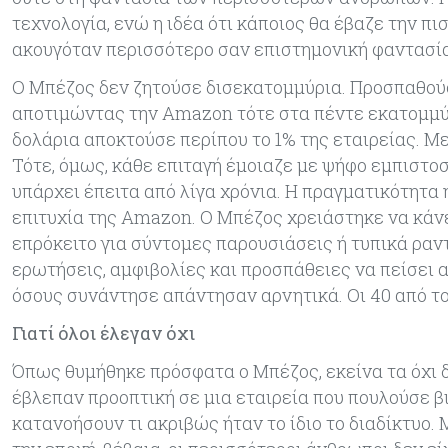
τεχνολογία, ενώ η ιδέα ότι κάποιος θα έβαζε την πι
ακουγόταν περισσότερο σαν επιστημονική φαντασία
Ο Μπέζος δεν ζητούσε δισεκατομμύρια. Προσπαθούσ
αποτιμώντας την Amazon τότε στα πέντε εκατομμύρι
δολάρια αποκτούσε περίπου το 1% της εταιρείας. Με
Τότε, όμως, κάθε επιταγή έμοιαζε με ψήφο εμπιστο
υπάρχει έπειτα από λίγα χρόνια. Η πραγματικότητα 
επιτυχία της Amazon. Ο Μπέζος χρειάστηκε να κάν
επρόκειτο για σύντομες παρουσιάσεις ή τυπικά ρα
ερωτήσεις, αμφιβολίες και προσπάθειες να πείσει αν
όσους συνάντησε απάντησαν αρνητικά. Οι 40 από το
Γιατί όλοι έλεγαν όχι
Όπως θυμήθηκε πρόσφατα ο Μπέζος, εκείνα τα όχι δ
έβλεπαν προοπτική σε μια εταιρεία που πουλούσε β
κατανοήσουν τι ακριβώς ήταν το ίδιο το διαδίκτυο. 