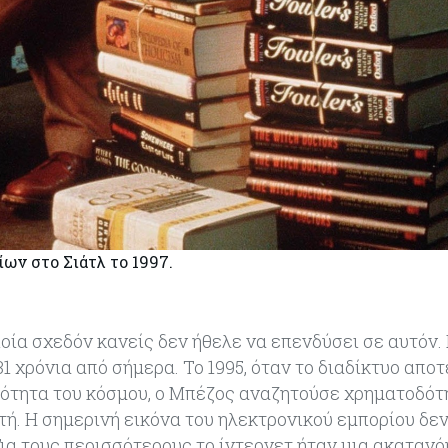
ίων στο Σιάτλ το 1997.
ποία σχεδόν κανείς δεν ήθελε να επενδύσει σε αυτόν. 
31 χρόνια από σήμερα. Το 1995, όταν το διαδίκτυο απο
νότητα του κόσμου, ο Μπέζος αναζητούσε χρηματοδότη
τή. Η σημερινή εικόνα του ηλεκτρονικού εμπορίου δε
α τους περισσότερους το ίντερνετ ήταν μια ακατανό