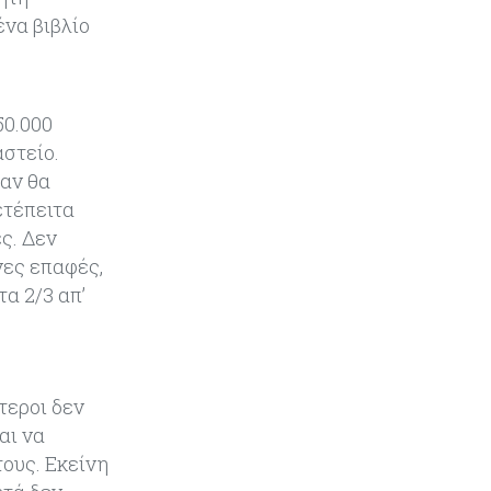
ένα βιβλίο
50.000
αστείο.
 αν θα
ετέπειτα
ς. Δεν
νες επαφές,
τα 2/3 απ’
τεροι δεν
αι να
τους. Εκείνη