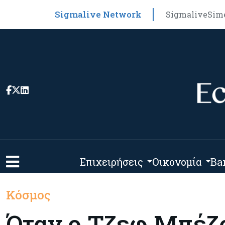
Sigmalive Network
Sigmalive
Sim
Επιχειρήσεις
Οικονομία
Ba
Κόσμος
Όταν ο Τζεφ Μπέζο