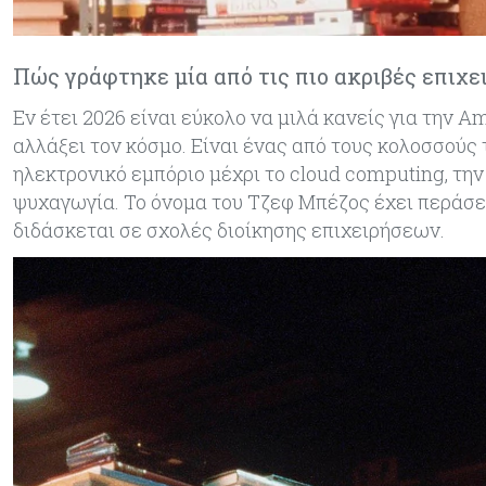
Πώς γράφτηκε μία από τις πιο ακριβές επιχε
Εν έτει 2026 είναι εύκολο να μιλά κανείς για την 
αλλάξει τον κόσμο. Είναι ένας από τους κολοσσούς 
ηλεκτρονικό εμπόριο μέχρι το cloud computing, την
ψυχαγωγία. Το όνομα του Τζεφ Μπέζος έχει περάσει
διδάσκεται σε σχολές διοίκησης επιχειρήσεων.