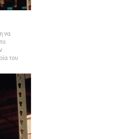
στάση απέναντι στη UniCredit
ενόψει κρίσιμων
διαπραγματεύσεων
Κόσμος
06-08-2026
η να
«Spider-Man: Brand New Day»:
 το
Έφτασε το 1 δισ. εισπράξεις σε
ν
μόλις 6 ημέρες
ρία του
Κύπρος
06-08-2026
Eurostat: Ετήσια αύξηση 5% του
όγκου λιανικού εμπορίου στην
Κύπρο τον Ιούνιο
Κύπρος
06-08-2026
Στην κυκλοφορία ο νέος δρόμος
Λάρνακας – Δεκέλειας μετά από
26 χρόνια
Tech
06-08-2026