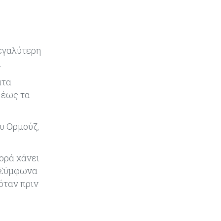
η μελέτη της ΕΤΕπ
Crypto
07-08-2026
Γιατί το Bitcoin διχάζει αναλυτές
μεγαλύτερη
και αγορά
.
Ελλάδα
07-08-2026
ατα
Καλπάζουν τα Airbnb στην
 έως τα
Ελλάδα - Σχεδόν sold out τα νησιά
υ Ορμούζ,
Εμπορεύματα
07-08-2026
Goldman Sachs: Το Brent θα
κυμανθεί στα $80-90/βαρέλι μέχρι
ορά χάνει
να υπάρξουν εξελίξεις στη Μέση
. Σύμφωνα
Ανατολή
όταν πριν
Κόσμος
07-08-2026
Σαουδική Αραβία, Πακιστάν και
Τουρκία υπογράφουν συμφωνία