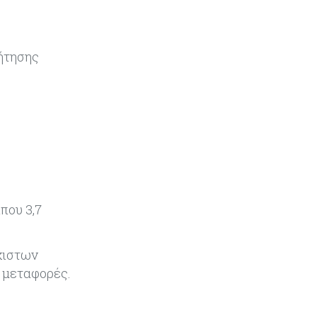
ενέκρινε το ΥΣ
Κόσμος
06-08-2026
ζήτησης
Μεικτά πρόσημα στη Wall Street
με το βλέμμα στις εξελίξεις στη Μ.
Ανατολή
Κύπρος
06-08-2026
Ανοίγει ξανά από αύριο η οδική
πρόσβαση στις αφίξεις του
αεροδρομίου Λάρνακας
Ενέργεια
06-08-2026
που 3,7
Μ. Δαμιανός: Τεράστια νέα
δυναμική στον GSI, αναμένεται η
μελέτη ΕΤΕπ για συμμετοχή
χιστων
ς μεταφορές.
Κόσμος
06-08-2026
Saudi Aramco: Μειώνει την τιμή
του πετρελαίου για την Ασία εν