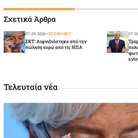
Σχετικά Άρθρα
ECONOMY
07-08-2026 •
07-08
ΕΚΤ: Αιφνιδιάστηκε από την
Τραμ
πώληση ευρώ από τις ΗΠΑ
πολυ
φωτ
ενίσ
Τελευταία νέα