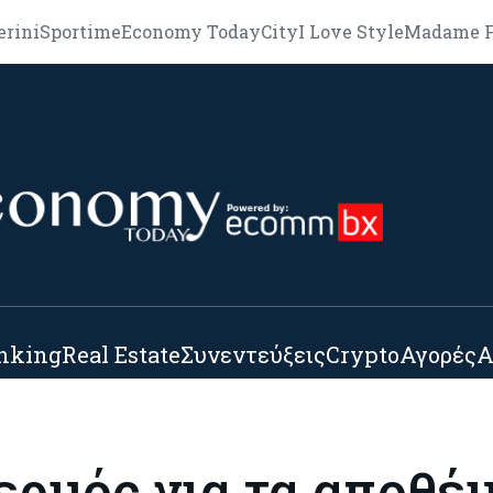
erini
Sportime
Economy Today
City
I Love Style
Madame F
nking
Real Estate
Συνεντεύξεις
Crypto
Αγορές
Α
ρμός για τα αποθέ