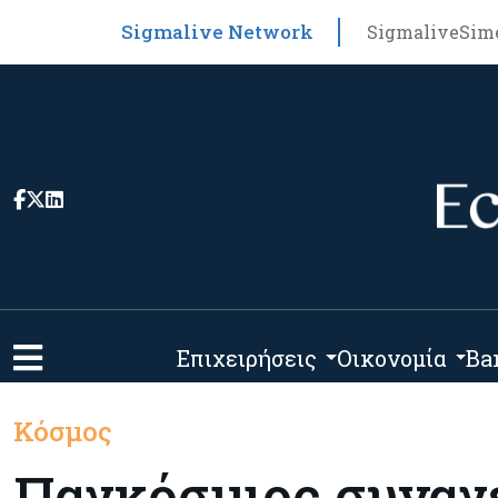
Sigmalive Network
Sigmalive
Sim
Επιχειρήσεις
Οικονομία
Ba
Κόσμος
Παγκόσμιος συναγε