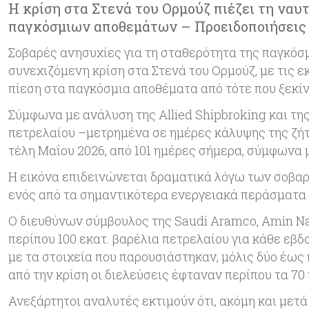
Η κρίση στα Στενά του Ορμούζ πιέζει τη ναυτ
παγκόσμιων αποθεμάτων – Προειδοποιήσεις γ
Σοβαρές ανησυχίες για τη σταθερότητα της παγκόσμ
συνεχιζόμενη κρίση στα Στενά του Ορμούζ, με τις 
πίεση στα παγκόσμια αποθέματα από τότε που ξεκίν
Σύμφωνα με ανάλυση της Allied Shipbroking και τη
πετρελαίου –μετρημένα σε ημέρες κάλυψης της ζήτ
τέλη Μαΐου 2026, από 101 ημέρες σήμερα, σύμφωνα
Η εικόνα επιδεινώνεται δραματικά λόγω των σοβα
ενός από τα σημαντικότερα ενεργειακά περάσματα
Ο διευθύνων σύμβουλος της Saudi Aramco, Amin Nas
περίπου 100 εκατ. βαρέλια πετρελαίου για κάθε εβ
με τα στοιχεία που παρουσιάστηκαν, μόλις δύο έως 
από την κρίση οι διελεύσεις έφταναν περίπου τα 70
Ανεξάρτητοι αναλυτές εκτιμούν ότι, ακόμη και με