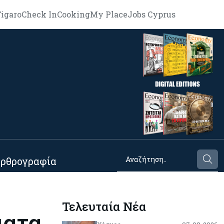
igaro
Check In
Cooking
My Place
Jobs Cyprus
ρθρογραφία
Τελευταία Νέα
ματα