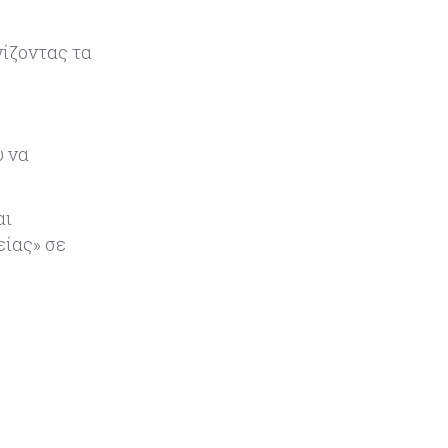
μέσω εξελίξεων στο Ορμούζ
γίζοντας τα
υ να
αι
είας» σε