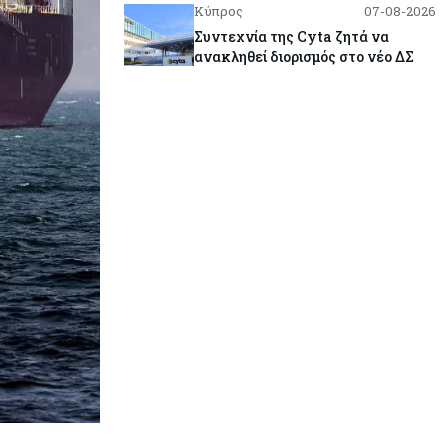
Κύπρος
07-08-2026
Συντεχνία της Cyta ζητά να
ανακληθεί διορισμός στο νέο ΔΣ
Κόσμος
07-08-2026
Τραμπ: Νέοι δασμοί 15% στο
πολυπυρίτιο για ημιαγωγούς και
φωτοβολταϊκά με στόχο την
ενίσχυση της βιομηχανίας
Κύπρος
07-08-2026
Τσολάκη: Προτεραιότητα η
βελτίωση της καθημερινότητας
μέσω οδικών έργων και
συγκοινωνιών
Ενέργεια
07-08-2026
Δαμιανός για GSI: Θετική εξέλιξη η
είσοδος της Meridiam - Σειρά έχει