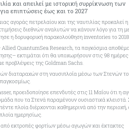
ιλία και απειλεί με ιστορική συρρίκνωση των
ια επιπτώσεις έως και το 2027
ιας αγοράς πετρελαίου και της ναυτιλίας προκαλεί η
εκτιμήσεις διεθνών αναλυτών να κάνουν λόγο για τη 
ησε η δορυφορική παρακολούθηση inventories το 2018
ς Allied QuantumSea Research, τα παγκόσμια αποθέμ
ησης– εκτιμάται ότι θα υποχωρήσουν στις 98 ημέρες
 με προβλέψεις της Goldman Sachs.
ρών διαταραχών στη ναυσιπλοΐα μέσω των Στενών το
 παγκοσμίως.
ser, προειδοποίησε επενδυτές στις 11 Μαΐου ότι η αγ
δομάδα που τα Στενά παραμένουν ουσιαστικά κλειστά
πέντε πλοία διέρχονται καθημερινά από την περιοχή, 
 πλοία ημερησίως.
τά από εκτροπές φορτίων μέσω αγωγών και έκτακτες