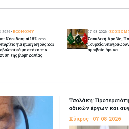
ECONOMY
ECONOM
-2026 •
07-08-2026 •
π: Νέοι δασμοί 15% στο
Σαουδική Αραβία, Π
πυρίτιο για ημιαγωγούς και
Τουρκία υπογράφουν
οβολταϊκά με στόχο την
αμοιβαία άμυνα
χυση της βιομηχανίας
Τσολάκη: Προτεραιότη
οδικών έργων και συ
Κύπρος - 07-08-2026