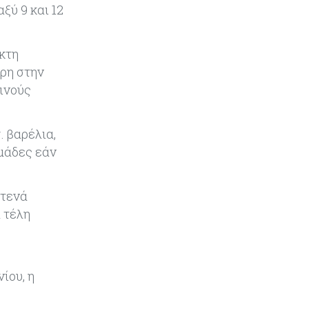
ύ 9 και 12
για αμοιβαία άμυνα
Εμπορεύματα
07-08-2026
κτη
Πετρέλαιο: Πιάνει και πάλι τα 83
ερη στην
δολάρια το Brent μετά το σχέδιο
ρινούς
του Ιράν για τα Στενά του Ορμούζ
Κόσμος
07-08-2026
. βαρέλια,
Ευρωπαϊκή αυτοκινητοβιομηχανία:
ομάδες εάν
Αναζητά σωσίβιο στην Κίνα
Στενά
Κύπρος
07-08-2026
 τέλη
Πώς οι κυπριακές τράπεζες
«τιμολογούν» τον πόλεμο
Κύπρος
06-08-2026
ίου, η
Νέα διοικητικά συμβούλια σε Cyta,
AHK και σε άλλους ημικρατικούς