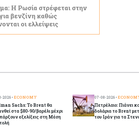
μα: Η Ρωσία στρέφεται στην
 για βενζίνη καθώς
νονται οι ελλείψεις
ECONOMY
ECONOM
-2026 •
07-08-2026 •
man Sachs: Το Brent θα
Πετρέλαιο: Πιάνει κα
νθεί στα $80-90/βαρέλι μέχρι
δολάρια το Brent μετ
πάρξουν εξελίξεις στη Μέση
του Ιράν για τα Στεν
τολή