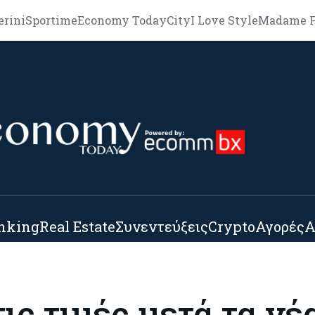
erini
Sportime
Economy Today
City
I Love Style
Madame F
nking
Real Estate
Συνεντεύξεις
Crypto
Αγορές
Α
ις τιμές μετά τα νέ