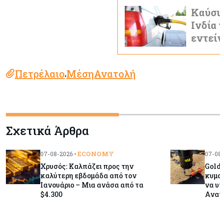
Καύσι
Ινδία
εντεί
Πετρέλαιο
ΜέσηΑνατολή
,
Σχετικά Άρθρα
ECONOMY
07-08-2026 •
07-08
Χρυσός: Καλπάζει προς την
Gold
καλύτερη εβδομάδα από τον
κυμα
Ιανουάριο – Μια ανάσα από τα
να υ
$4.300
Ανα