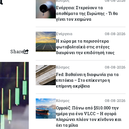
Κόσμος
08-08-2026
Ενέργεια: Στερεύουν τα
αποθέματα της Ευρώπης - Τι θα
γίνει τον χειμώνα
Ενέργεια
08-08-2026
Η χώρα με τα περισσότερα
φωτοβολταϊκά στις στέγες
Share
διευρύνει την επιδότησή τους
Κόσμος
08-08-2026
Fed: Βαθαίνει η διαφωνία για τα
επιτόκια – Στο επίκεντρο η
επίμονη ακρίβεια
Κόσμος
08-08-2026
Ορμούζ: Πάνω από $510.000 την
ημέρα για ένα VLCC – Η αγορά
πληρώνει πλέον τον κίνδυνο και
όχι τα μίλια