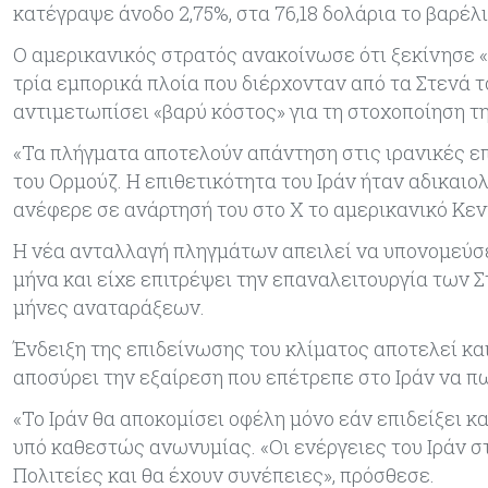
κατέγραψε άνοδο 2,75%, στα 76,18 δολάρια το βαρέλι
Ο αμερικανικός στρατός ανακοίνωσε ότι ξεκίνησε «
τρία εμπορικά πλοία που διέρχονταν από τα Στενά τ
αντιμετωπίσει «βαρύ κόστος» για τη στοχοποίηση τ
«Τα πλήγματα αποτελούν απάντηση στις ιρανικές επ
του Ορμούζ. Η επιθετικότητα του Ιράν ήταν αδικαιο
ανέφερε σε ανάρτησή του στο X το αμερικανικό Κεντ
Η νέα ανταλλαγή πληγμάτων απειλεί να υπονομεύσε
μήνα και είχε επιτρέψει την επαναλειτουργία των 
μήνες αναταράξεων.
Ένδειξη της επιδείνωσης του κλίματος αποτελεί κα
αποσύρει την εξαίρεση που επέτρεπε στο Ιράν να π
«Το Ιράν θα αποκομίσει οφέλη μόνο εάν επιδείξει
υπό καθεστώς ανωνυμίας. «Οι ενέργειες του Ιράν 
Πολιτείες και θα έχουν συνέπειες», πρόσθεσε.