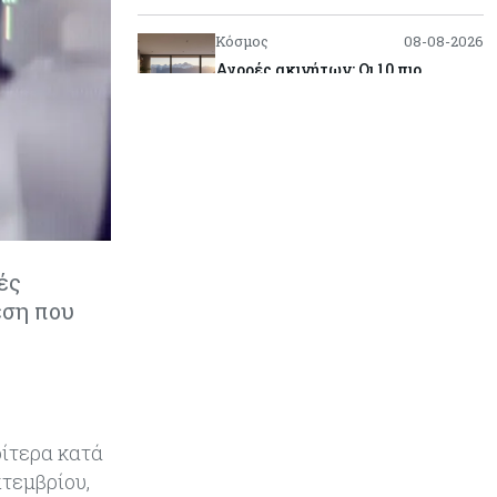
Κόσμος
08-08-2026
Αγορές ακινήτων: Οι 10 πιο
ακριβές ευρωπαϊκές πόλεις για
αγορά σπιτιού (πίνακας)
Κόσμος
08-08-2026
Οι πυρκαγιές κατακαίνε την
Ευρώπη, αλλά οι ζημιές δεν είναι
ασφαλισμένες
ές
Κόσμος
08-08-2026
εση που
Γιατί οι κεντρικές τράπεζες
αφήνουν τις αγορές να «παίξουν
μπάλα»
Κόσμος
08-08-2026
ρίτερα κατά
Ποιες χώρες έχουν τα
περισσότερα ρομπότ
πτεμβρίου,