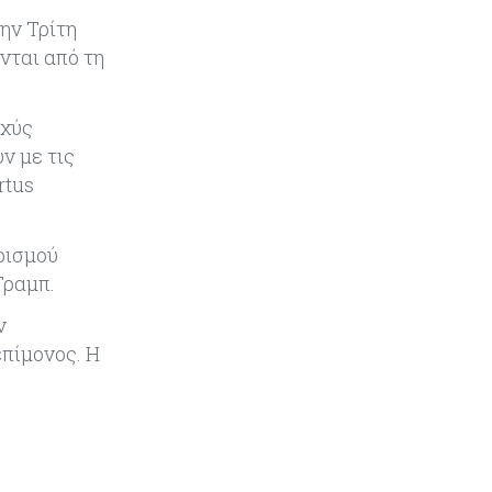
το 2026
ην Τρίτη
νται από τη
Ενέργεια
08-08-2026
Meridiam–GSI: Τι προκύπτει – και
τι όχι – από την απάντηση της
σχύς
Κομισιόν
ν με τις
rtus
Κόσμος
07-08-2026
Η Τουρκία χτυπάει Ντουμπάι και
Λονδίνο: Φορολογικά κίνητρα για
ρισμού
επαναπατρισμό πλούσιων
Τραμπ.
κατοίκων και επενδυτών
ν
Κύπρος
07-08-2026
επίμονος. Η
Από τα €150,6 εκατ. στα €112 εκατ.
οι κρατικές πιστώσεις για έρευνα
στην Κύπρο
Κόσμος
07-08-2026