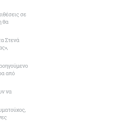
Κόσμος
08-08-2026
πιθέσεις σε
Κρίσιμες πρώτες ύλες: Ο
η θα
ευρωπαϊκός χάρτης και οι
προκλήσεις
τα Στενά
Κόσμος
08-08-2026
ας»,
Πόσα ξοδεύει ο Λευκός Οίκος – Το
κόστος λειτουργίας για
προσωπικό, υποδομές και
προηγούμενο
ασφάλεια
ρα από
Market News
08-08-2026
Baker Tilly: Στην 7η θέση
ών να
παγκοσμίως στις M&A μεσαίας
αγοράς
ωματούχος,
νες
Κύπρος
08-08-2026
Πιο ισχυρό το κυπριακό διαβατήριο