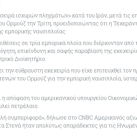
.
σειρά ισχυρών πληγμάτων» κατά του Ιράν, μετά τις ε
ου Ορμούζ την Τρίτη, προειδοποιώντας ότι η Τεχεράν
ης εμπορικής ναυσιπλοΐας.
ιθέσεις σε τρία εμπορικά πλοία που διέρχονταν από 
λόγητη, επικίνδυνη και σαφής παραβίαση της εκεχειρί
ρικό Διοικητήριο.
ι την εύθραυστη εκεχειρία που είχε επιτευχθεί τον 
Στενών του Ορμούζ για την εμπορική ναυσιπλοΐα, ύστε
ι η απόφαση του αμερικανικού υπουργείου Οικονομικ
ωλεί πετρέλαιο.
 καλή συμπεριφορά», δήλωσε στο CNBC Αμερικανός αξι
στα Στενά ήταν απολύτως απαράδεκτες για τις Ηνωμέ