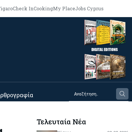
igaro
Check In
Cooking
My Place
Jobs Cyprus
ρθρογραφία
Τελευταία Νέα
α