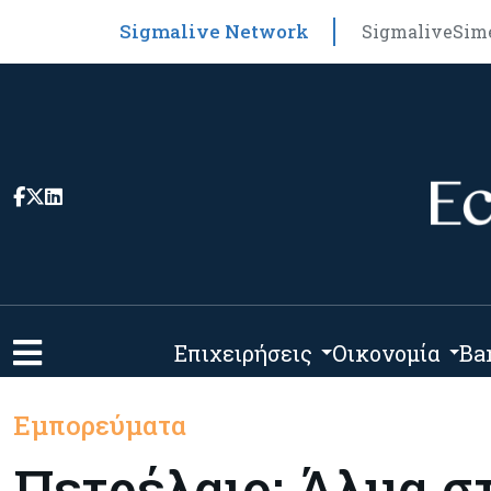
Sigmalive Network
Sigmalive
Sim
Επιχειρήσεις
Οικονομία
Ba
Εμπορεύματα
Πετρέλαιο: Άλμα στ