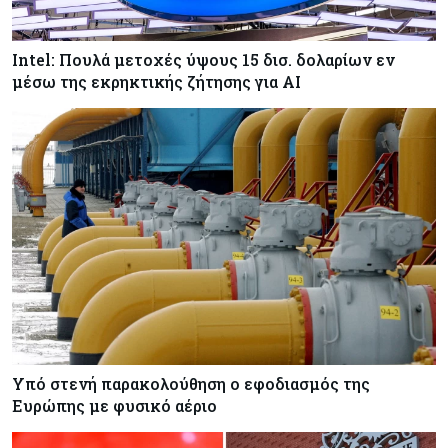
Μία στις τρεις αυτοκινητοβιομηχανίες στην
Ευρώπη κινδυνεύει με λουκέτο
Intel: Πουλά μετοχές ύψους 15 δισ. δολαρίων εν
μέσω της εκρηκτικής ζήτησης για AI
Tech
10-08-2026
TSMC: Άλμα 45% στις μηνιαίες πωλήσεις –
Παραμένει ισχυρή η ζήτηση για υποδομές AI
Banking
10-08-2026
Η Revolut λαμβάνει τραπεζική άδεια στη Γαλλία
Υπό στενή παρακολούθηση ο εφοδιασμός της
Ευρώπης με φυσικό αέριο