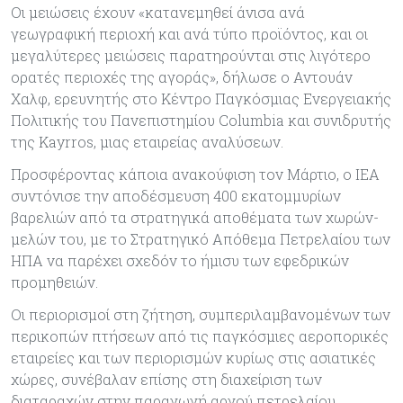
Οι μειώσεις έχουν «κατανεμηθεί άνισα ανά
γεωγραφική περιοχή και ανά τύπο προϊόντος, και οι
μεγαλύτερες μειώσεις παρατηρούνται στις λιγότερο
ορατές περιοχές της αγοράς», δήλωσε ο Αντουάν
Χαλφ, ερευνητής στο Κέντρο Παγκόσμιας Ενεργειακής
Πολιτικής του Πανεπιστημίου Columbia και συνιδρυτής
της Kayrros, μιας εταιρείας αναλύσεων.
Προσφέροντας κάποια ανακούφιση τον Μάρτιο, ο ΙΕΑ
συντόνισε την αποδέσμευση 400 εκατομμυρίων
βαρελιών από τα στρατηγικά αποθέματα των χωρών-
μελών του, με το Στρατηγικό Απόθεμα Πετρελαίου των
ΗΠΑ να παρέχει σχεδόν το ήμισυ των εφεδρικών
προμηθειών.
Οι περιορισμοί στη ζήτηση, συμπεριλαμβανομένων των
περικοπών πτήσεων από τις παγκόσμιες αεροπορικές
εταιρείες και των περιορισμών κυρίως στις ασιατικές
χώρες, συνέβαλαν επίσης στη διαχείριση των
διαταραχών στην παραγωγή αργού πετρελαίου.