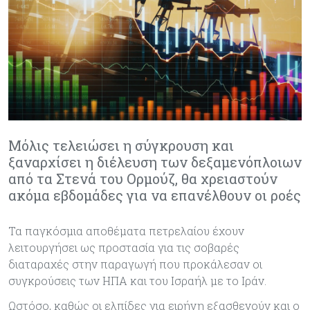
Μόλις τελειώσει η σύγκρουση και
ξαναρχίσει η διέλευση των δεξαμενόπλοιων
από τα Στενά του Ορμούζ, θα χρειαστούν
ακόμα εβδομάδες για να επανέλθουν οι ροές
Τα παγκόσμια αποθέματα πετρελαίου έχουν
λειτουργήσει ως προστασία για τις σοβαρές
διαταραχές στην παραγωγή που προκάλεσαν οι
συγκρούσεις των ΗΠΑ και του Ισραήλ με το Ιράν.
Ωστόσο, καθώς οι ελπίδες για ειρήνη εξασθενούν και ο