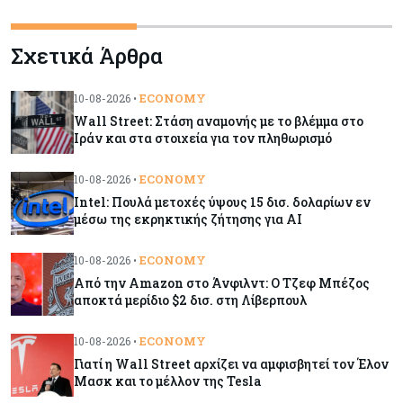
Ενέργεια
10-08-2026
Σχετικά Άρθρα
Πότε βλέπουν μειώσεις στις τιμές των
καυσίμων οι πρατηριούχοι – Από τι θα εξαρτηθεί
ECONOMY
10-08-2026 •
Wall Street: Στάση αναμονής με το βλέμμα στο
Κύπρος
10-08-2026
Ιράν και στα στοιχεία για τον πληθωρισμό
Με το πόδι στο γκάζι οι άδειες οικοδομής -
Εκτίναξη 65% στις νέες οικιστικές μονάδες
ECONOMY
10-08-2026 •
Intel: Πουλά μετοχές ύψους 15 δισ. δολαρίων εν
μέσω της εκρηκτικής ζήτησης για AI
Κόσμος
10-08-2026
Γιατί η Wall Street αρχίζει να αμφισβητεί τον
ECONOMY
10-08-2026 •
Έλον Μασκ και το μέλλον της Tesla
Από την Amazon στο Άνφιλντ: Ο Τζεφ Μπέζος
αποκτά μερίδιο $2 δισ. στη Λίβερπουλ
Κόσμος
10-08-2026
Τα υπερκέρδη των Big Oil άνοιξαν την όρεξη
ECONOMY
10-08-2026 •
του Τραμπ για πρόσθετο φόρο
Γιατί η Wall Street αρχίζει να αμφισβητεί τον Έλον
Μασκ και το μέλλον της Tesla