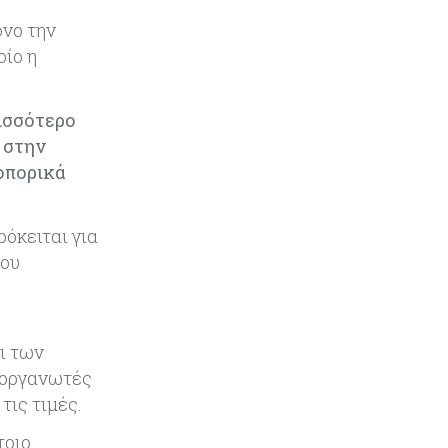
όνο την
οίο η
ισσότερο
 στην
ροπορικά
ρόκειται για
που
ι των
ιοργανωτές
τις τιμές.
τοιο