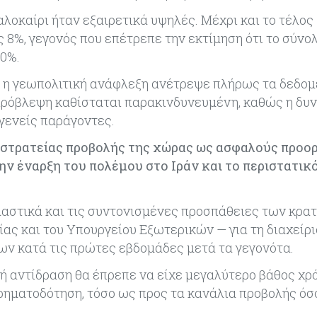
καλοκαίρι ήταν εξαιρετικά υψηλές. Μέχρι και το τέλος
 8%, γεγονός που επέτρεπε την εκτίμηση ότι το σύνο
10%.
ά, η γεωπολιτική ανάφλεξη ανέτρεψε πλήρως τα δεδομ
ρόβλεψη καθίσταται παρακινδυνευμένη, καθώς η δυν
γενείς παράγοντες.
κστρατείας προβολής της χώρας ως ασφαλούς προο
ην έναρξη του πολέμου στο Ιράν και το περιστατικό
αστικά και τις συντονισμένες προσπάθειες των κρα
ας και του Υπουργείου Εξωτερικών — για τη διαχείρι
ν κατά τις πρώτες εβδομάδες μετά τα γεγονότα.
τή αντίδραση θα έπρεπε να είχε μεγαλύτερο βάθος χρ
ηματοδότηση, τόσο ως προς τα κανάλια προβολής όσ