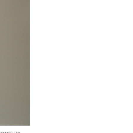
SoftBank: Κέρδη 8,5 δισ. δολαρίων
από την Intel – Ξεπέρασε τις
εκτιμήσεις εν αναμονή της
εισαγωγής της OpenAI
Κύπρος
06-08-2026
Καύσιμα και στέγαση κράτησαν
τον πληθωρισμό στο 2,9%
Κύπρος
06-08-2026
Δήμος Λευκωσίας: Νέα εποχή για
το Παλιό ΓΣΠ – Ολοκληρώθηκε η
διαδικασία ανάθεσης των
υποστατικών
Κύπρος
06-08-2026
Ούτε άσπρος ούτε μαύρος καπνός
για κουρεμένους - Δεν έκλεισε η
πόρτα για δεύτερη δόση εντός ‘26