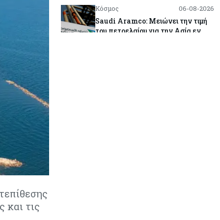
Κόσμος
06-08-2026
Saudi Aramco: Μειώνει την τιμή
του πετρελαίου για την Ασία εν
μέσω εξελίξεων στο Ορμούζ
Κύπρος
06-08-2026
Πιάνει δουλειά ο Κυπριακός
Οργανισμός Ανάπτυξης
Επιχειρήσεων – Διορίστηκε το δ.σ.,
ενεργοποιήθηκε ο νόμος
Κόσμος
06-08-2026
Warner Bros: "Φρένο" στα έσοδα
εξαιτίας των κινηματογραφικών
επιδόσεων και της απουσίας του
NBA
ντεπίθεσης
Banking
06-08-2026
ς και τις
Commerzbank: Η Όρλοπ αλλάζει