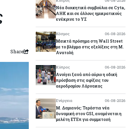
Κύπρος
06-08-2026
Νέα διοικητικά συμβούλια σε Cyta,
ς
AHK και σε άλλους ημικρατικούς
ενέκρινε το ΥΣ
Κόσμος
06-08-2026
Μεικτά πρόσημα στη Wall Street
με το βλέμμα στις εξελίξεις στη Μ.
Share
Ανατολή
Κύπρος
06-08-2026
Ανοίγει ξανά από αύριο η οδική
πρόσβαση στις αφίξεις του
αεροδρομίου Λάρνακας
Ενέργεια
06-08-2026
Μ. Δαμιανός: Τεράστια νέα
δυναμική στον GSI, αναμένεται η
μελέτη ΕΤΕπ για συμμετοχή