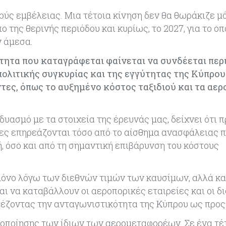
ούς εμβέλειας. Μια τέτοια κίνηση δεν θα θωράκιζε μ
της θερινής περιόδου και κυρίως, το 2027, για το οπ
ν άμεσα.
ότητα που καταγράφεται φαίνεται να συνδέεται περ
ολιτικής συγκυρίας και της εγγύτητας της Κύπρου
τες, όπως το αυξημένο κόστος ταξιδιού και τα αε
υασμό με τα στοιχεία της έρευνάς μας, δείχνει ότι π
ες επηρεάζονται τόσο από το αίσθημα ανασφάλειας 
 όσο και από τη σημαντική επιβάρυνση του κόστους
 μόνο λόγω των διεθνών τιμών των καυσίμων, αλλά κα
 να καταβάλλουν οι αεροπορικές εταιρείες και οι δ
ιέζοντας την ανταγωνιστικότητα της Κύπρου ως προς 
οποίησης των ίδιων των αερομεταφορέων. Σε ένα τέ