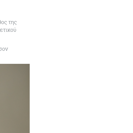
στάση απέναντι στη UniCredit
ενόψει κρίσιμων
διαπραγματεύσεων
θος της
Κόσμος
06-08-2026
θετικού
«Spider-Man: Brand New Day»:
Έφτασε το 1 δισ. εισπράξεις σε
μόλις 6 ημέρες
όσον
Κύπρος
06-08-2026
Eurostat: Ετήσια αύξηση 5% του
όγκου λιανικού εμπορίου στην
Κύπρο τον Ιούνιο
Κύπρος
06-08-2026
Στην κυκλοφορία ο νέος δρόμος
Λάρνακας – Δεκέλειας μετά από
26 χρόνια
Tech
06-08-2026