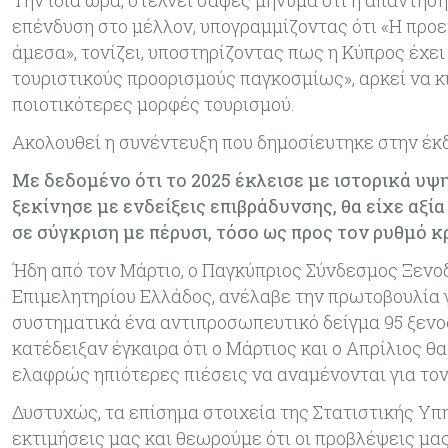
Την ίδια ώρα, στέλνει σαφές μήνυμα ότι η απάντηση
επένδυση στο μέλλον, υπογραμμίζοντας ότι «Η προε
άμεσα», τονίζει, υποστηρίζοντας πως η Κύπρος έχει
τουριστικούς προορισμούς παγκοσμίως», αρκεί να κ
ποιοτικότερες μορφές τουρισμού.
Ακολουθεί η συνέντευξη που δημοσίευτηκε στην έκ
Με δεδομένο ότι το 2025 έκλεισε με ιστορικά υψη
ξεκίνησε με ενδείξεις επιβράδυνσης, θα είχε αξία
σε σύγκριση με πέρυσι, τόσο ως προς τον ρυθμό 
Ήδη από τον Μάρτιο, ο Παγκύπριος Σύνδεσμος Ξενο
Επιμελητηρίου Ελλάδος, ανέλαβε την πρωτοβουλία 
συστηματικά ένα αντιπροσωπευτικό δείγμα 95 ξεν
κατέδειξαν έγκαιρα ότι ο Μάρτιος και ο Απρίλιος θ
ελαφρώς ηπιότερες πιέσεις να αναμένονται για τον 
Δυστυχώς, τα επίσημα στοιχεία της Στατιστικής Υπ
εκτιμήσεις μας και θεωρούμε ότι οι προβλέψεις μα