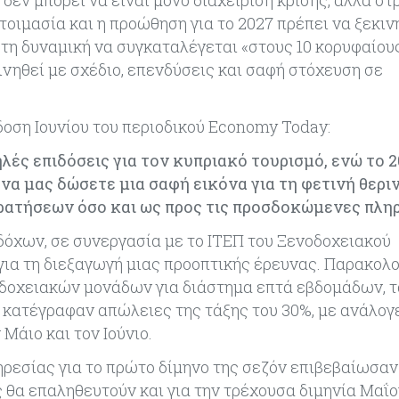
 δεν μπορεί να είναι μόνο διαχείριση κρίσης, αλλά στ
τοιμασία και η προώθηση για το 2027 πρέπει να ξεκι
 τη δυναμική να συγκαταλέγεται «στους 10 κορυφαίου
ινηθεί με σχέδιο, επενδύσεις και σαφή στόχευση σε
δοση Ιουνίου του περιοδικού Economy Today:
λές επιδόσεις για τον κυπριακό τουρισμό, ενώ το 
 να μας δώσετε μια σαφή εικόνα για τη φετινή θερι
κρατήσεων όσο και ως προς τις προσδοκώμενες πλη
δόχων, σε συνεργασία με το ΙΤΕΠ του Ξενοδοχειακού
για τη διεξαγωγή μιας προοπτικής έρευνας. Παρακο
οδοχειακών μονάδων για διάστημα επτά εβδομάδων, 
α κατέγραφαν απώλειες της τάξης του 30%, με ανάλογ
Μάιο και τον Ιούνιο.
ηρεσίας για το πρώτο δίμηνο της σεζόν επιβεβαίωσαν
ς θα επαληθευτούν και για την τρέχουσα διμηνία Μαΐο