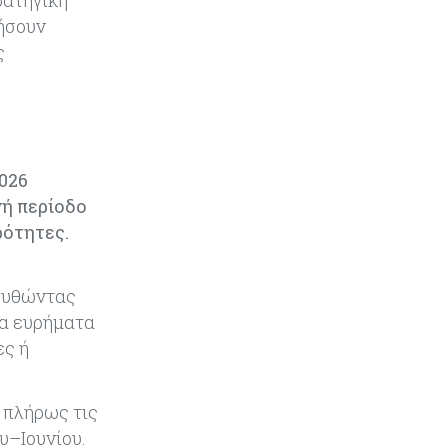
ρατηγική
νήσουν
Ενέργεια
06-08-2026
ς
Τσαρλς Έλληνας για GSI:
«Καταντήσαμε να είμαστε θεατές»
- Πώς η Meridiam αλλάζει τα
δεδομένα
Crypto
06-08-2026
2026
Crypto: Πώς οι απατεώνες
νή περίοδο
εκμεταλλεύονται τις αλλαγές της
ρότητες.
ευρωπαϊκής νομοθεσίας
Κόσμος
06-08-2026
λουθώντας
Ο 24χρονος «Νοστράδαμος» της AI
τα ευρήματα
είχε δίκαιο για όλα. Κι όμως έχασε
ες ή
(σχεδόν) τα πάντα
Κόσμος
06-08-2026
 πλήρως τις
Η Ινδία ανεβάζει ταχύτητα στη
υ–Ιουνίου.