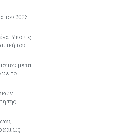
διάλυση πλοίων – Στο 35,4% το
παγκόσμιο μερίδιό της
λο του 2026
Κύπρος
06-08-2026
ΠτΔ: Υπεράνω όλων το δημόσιο
ένα. Υπό τις
συμφέρον – Όλα όσα έγιναν στην
τελετή διαβεβαίωσης των νέων
αμική του
μελών της κυβέρνησης
ρισμού μετά
 με το
τικών
ση της
όνου,
ο και ως