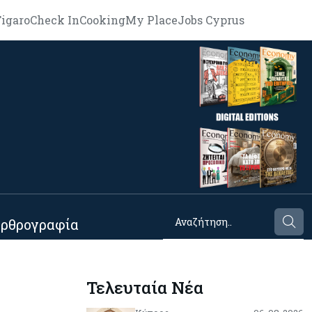
igaro
Check In
Cooking
My Place
Jobs Cyprus
ρθρογραφία
Τελευταία Νέα