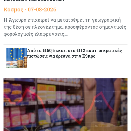
Γιατί το Bitcoin διχάζει αναλυτές και αγορά
Κόσμος - 07-08-2026
Η Άγκυρα επιχειρεί να μετατρέψει τη γεωγραφική
της θέση σε πλεονέκτημα, προσφέροντας σημαντικές
Ελλάδα
07-08-2026
φορολογικές ελαφρύνσεις,…
Καλπάζουν τα Airbnb στην Ελλάδα - Σχεδόν
sold out τα νησιά
Από τα €150,6 εκατ. στα €112 εκατ. οι κρατικές
πιστώσεις για έρευνα στην Κύπρο
Εμπορεύματα
07-08-2026
Goldman Sachs: Το Brent θα κυμανθεί στα $80-
90/βαρέλι μέχρι να υπάρξουν εξελίξεις στη
Μέση Ανατολή
Κόσμος
07-08-2026
Σαουδική Αραβία, Πακιστάν και Τουρκία
υπογράφουν συμφωνία για αμοιβαία άμυνα
Εμπορεύματα
07-08-2026