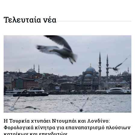
Συντεχνία της Cyta ζητά να ανακληθεί
διορισμός στο νέο ΔΣ
Τελευταία νέα
Κόσμος
07-08-2026
Τραμπ: Νέοι δασμοί 15% στο πολυπυρίτιο για
ημιαγωγούς και φωτοβολταϊκά με στόχο την
ενίσχυση της βιομηχανίας
Κύπρος
07-08-2026
Τσολάκη: Προτεραιότητα η βελτίωση της
καθημερινότητας μέσω οδικών έργων και
συγκοινωνιών
Ενέργεια
07-08-2026
Δαμιανός για GSI: Θετική εξέλιξη η είσοδος της
Meridiam - Σειρά έχει η μελέτη της ΕΤΕπ
Η Τουρκία χτυπάει Ντουμπάι και Λονδίνο:
Φορολογικά κίνητρα για επαναπατρισμό πλούσιων
κατοίκων και επενδυτών
Crypto
07-08-2026