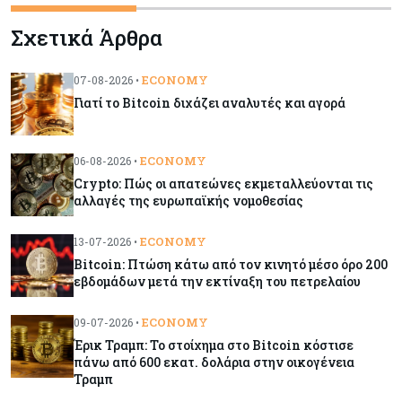
Κόσμος
07-08-2026
Σχετικά Άρθρα
ΕΚΤ: Αιφνιδιάστηκε από την πώληση ευρώ από
τις ΗΠΑ
ECONOMY
07-08-2026 •
Γιατί το Bitcoin διχάζει αναλυτές και αγορά
Κύπρος
07-08-2026
Χορηγία €10.000 για υποτροφίες σε φοιτητές του
ΤΕΠΑΚ
ECONOMY
06-08-2026 •
Crypto: Πώς οι απατεώνες εκμεταλλεύονται τις
αλλαγές της ευρωπαϊκής νομοθεσίας
Κύπρος
07-08-2026
Επαναλειτουργεί η οδική πρόσβαση στις αφίξεις
ECONOMY
13-07-2026 •
του αεροδρομίου Λάρνακας
Bitcoin: Πτώση κάτω από τον κινητό μέσο όρο 200
εβδομάδων μετά την εκτίναξη του πετρελαίου
Εμπορεύματα
07-08-2026
Χρυσός: Καλπάζει προς την καλύτερη εβδομάδα
ECONOMY
09-07-2026 •
από τον Ιανουάριο – Μια ανάσα από τα $4.300
Έρικ Τραμπ: Το στοίχημα στο Bitcoin κόστισε
πάνω από 600 εκατ. δολάρια στην οικογένεια
Τραμπ
Κύπρος
07-08-2026