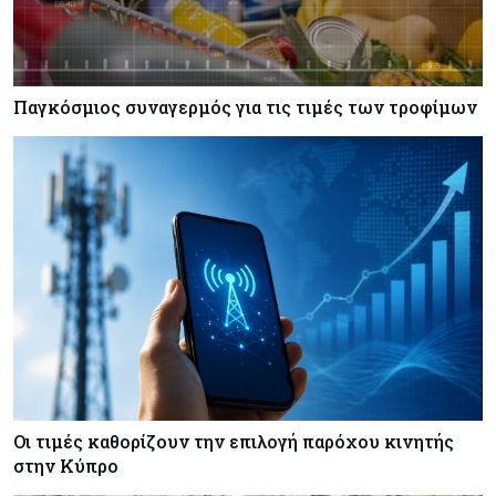
Πετρέλαιο: Πιάνει και πάλι τα 83 δολάρια το
Brent μετά το σχέδιο του Ιράν για τα Στενά του
Ορμούζ
Παγκόσμιος συναγερμός για τις τιμές των τροφίμων
Κόσμος
07-08-2026
Ευρωπαϊκή αυτοκινητοβιομηχανία: Αναζητά
σωσίβιο στην Κίνα
Κύπρος
07-08-2026
Πώς οι κυπριακές τράπεζες «τιμολογούν» τον
πόλεμο
Οι τιμές καθορίζουν την επιλογή παρόχου κινητής
στην Κύπρο