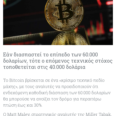
Εάν διασπαστεί το επίπεδο των 60.000
δολαρίων, τότε ο επόμενος τεχνικός στόχος
τοποθετείται στις 40.000 δολάρια
Το Bitcoin βρίσκεται σε ένα «κρίσιμο τεχνικό πεδίο
μάχης», με τους αναλυτές να προειδοποιούν ότι
ενδεχόμενη καθοδική διάσπαση των 60.000 δολαρίων
θα μπορούσε να ανοίξει τον δρόμο για περαιτέρω
πτώση έως και 30%.
Ο Matt Maley, στρατηγικός αναλυτής της Miller Tabak,