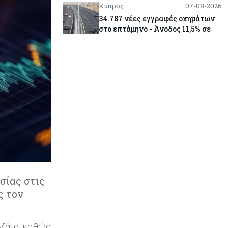
Κύπρος
07-08-2026
34.787 νέες εγγραφές οχημάτων
στο επτάμηνο - Άνοδος 11,5% σε
σχέση με πέρσι
Κόσμος
07-08-2026
ΕΚΤ: Αιφνιδιάστηκε από την
πώληση ευρώ από τις ΗΠΑ
Κύπρος
07-08-2026
Χορηγία €10.000 για υποτροφίες σε
φοιτητές του ΤΕΠΑΚ
Κύπρος
07-08-2026
σίας στις
Επαναλειτουργεί η οδική
ς τον
πρόσβαση στις αφίξεις του
αεροδρομίου Λάρνακας
 Μάιο, καθώς