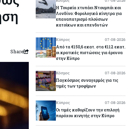
Κόσμος
07-08-2026
Η Τουρκία χτυπάει Ντουμπάι και
ηση
Λονδίνο: Φορολογικά κίνητρα για
επαναπατρισμό πλούσιων
κατοίκων και επενδυτών
Κύπρος
07-08-2026
Από τα €150,6 εκατ. στα €112 εκατ.
Share
οι κρατικές πιστώσεις για έρευνα
στην Κύπρο
Κόσμος
07-08-2026
Παγκόσμιος συναγερμός για τις
τιμές των τροφίμων
Κύπρος
07-08-2026
Οι τιμές καθορίζουν την επιλογή
παρόχου κινητής στην Κύπρο