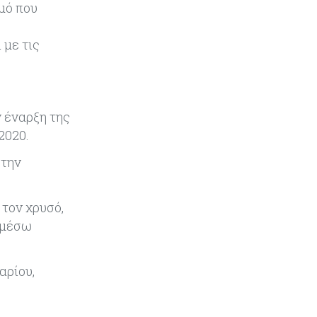
μό που
συγκοινωνιών
 με τις
Ενέργεια
07-08-2026
Δαμιανός για GSI: Θετική εξέλιξη η
είσοδος της Meridiam - Σειρά έχει
η μελέτη της ΕΤΕπ
ν έναρξη της
Crypto
07-08-2026
2020.
Γιατί το Bitcoin διχάζει αναλυτές
και αγορά
 την
Ελλάδα
07-08-2026
τον χρυσό,
Καλπάζουν τα Airbnb στην
 μέσω
Ελλάδα - Σχεδόν sold out τα νησιά
αρίου,
Εμπορεύματα
07-08-2026
Goldman Sachs: Το Brent θα
κυμανθεί στα $80-90/βαρέλι μέχρι