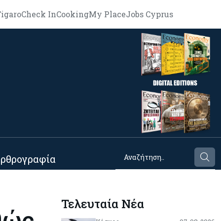
igaro
Check In
Cooking
My Place
Jobs Cyprus
ρθρογραφία
Τελευταία Νέα
θώς