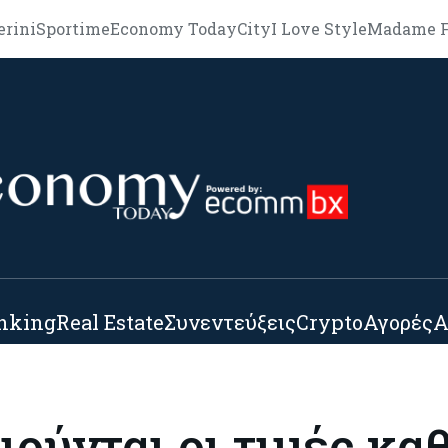
erini
Sportime
Economy Today
City
I Love Style
Madame F
nking
Real Estate
Συνεντεύξεις
Crypto
Αγορές
Α
ιούνται οι τιμές κα