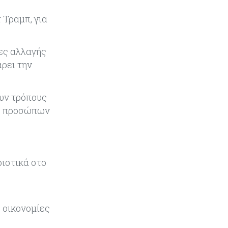
να υπάρξουν εξελίξεις στη Μέση
Ανατολή
 Τραμπ, για
Κόσμος
07-08-2026
ες αλλαγής
Σαουδική Αραβία, Πακιστάν και
Τουρκία υπογράφουν συμφωνία
ρει την
για αμοιβαία άμυνα
υν τρόπους
Εμπορεύματα
07-08-2026
μό προσώπων
Πετρέλαιο: Πιάνει και πάλι τα 83
δολάρια το Brent μετά το σχέδιο
του Ιράν για τα Στενά του Ορμούζ
Κόσμος
07-08-2026
ιστικά στο
Ευρωπαϊκή αυτοκινητοβιομηχανία:
Αναζητά σωσίβιο στην Κίνα
 οικονομίες
Κύπρος
07-08-2026
Πώς οι κυπριακές τράπεζες