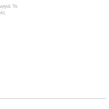
«τιμολογούν» τον πόλεμο
υγγιά. Το
ές.