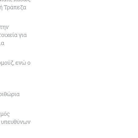
Εμπορεύματα
07-08-2026
κή Τράπεζα
Χρυσός: Καλπάζει προς την
καλύτερη εβδομάδα από τον
Ιανουάριο – Μια ανάσα από τα
 την
$4.300
οιχεία για
ια
Κύπρος
07-08-2026
Συντεχνία της Cyta ζητά να
ανακληθεί διορισμός στο νέο ΔΣ
μούζ, ενώ ο
Κόσμος
07-08-2026
Τραμπ: Νέοι δασμοί 15% στο
πολυπυρίτιο για ημιαγωγούς και
εριθώρια
φωτοβολταϊκά με στόχο την
ενίσχυση της βιομηχανίας
σμός
Κύπρος
07-08-2026
ν υπευθύνων
Τσολάκη: Προτεραιότητα η
βελτίωση της καθημερινότητας
μέσω οδικών έργων και