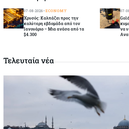
ECONOMY
07-08-2026 •
07-08
Χρυσός: Καλπάζει προς την
Gold
καλύτερη εβδομάδα από τον
κυμα
Ιανουάριο – Μια ανάσα από τα
να υ
$4.300
Ανα
Τελευταία νέα