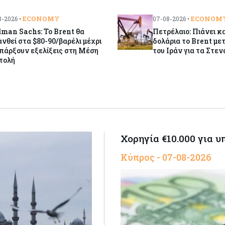
ECONOMY
ECONOM
-2026 •
07-08-2026 •
man Sachs: Το Brent θα
Πετρέλαιο: Πιάνει κα
νθεί στα $80-90/βαρέλι μέχρι
δολάρια το Brent μετ
πάρξουν εξελίξεις στη Μέση
του Ιράν για τα Στεν
τολή
Χορηγία €10.000 για 
Κύπρος - 07-08-2026