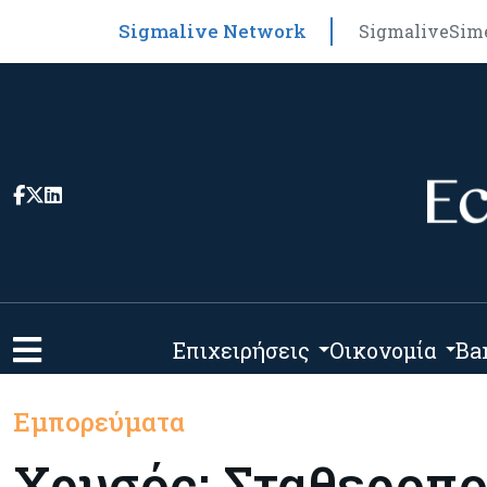
Sigmalive Network
Sigmalive
Sim
Επιχειρήσεις
Οικονομία
Ba
Εμπορεύματα
Χρυσός: Σταθεροπο