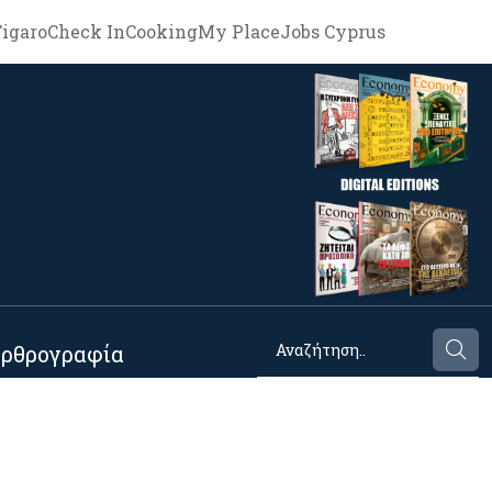
igaro
Check In
Cooking
My Place
Jobs Cyprus
ρθρογραφία