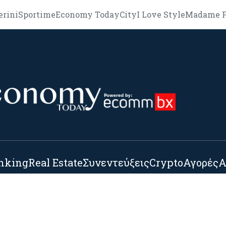
erini
Sportime
Economy Today
City
I Love Style
Madame F
nking
Real Estate
Συνεντεύξεις
Crypto
Αγορές
Α