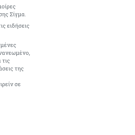
μοίρες
ης Σίγμα.
ις ειδήσεις
υμένες
Ανανεωμένο,
 τις
άσεις της
ιρείν σε