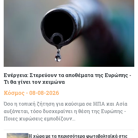
M&A μεσαίας αγοράς
Κύπρος
08-08-2026
Πιο ισχυρό το κυπριακό διαβατήριο το 2026
Ενέργεια
08-08-2026
Meridiam–GSI: Τι προκύπτει – και τι όχι – από
την απάντηση της Κομισιόν
Ενέργεια: Στερεύουν τα αποθέματα της Ευρώπης -
Τι θα γίνει τον χειμώνα
Κόσμος
07-08-2026
Κόσμος - 08-08-2026
Η Τουρκία χτυπάει Ντουμπάι και Λονδίνο:
Φορολογικά κίνητρα για επαναπατρισμό
Όσο η τοπική ζήτηση για καύσιμα σε ΗΠΑ και Ασία
πλούσιων κατοίκων και επενδυτών
αυξάνεται, τόσο δυσχεραίνει η θέση της Ευρώπης -
Ποιες κυρώσεις εμποδίζουν…
Κύπρος
07-08-2026
Από τα €150,6 εκατ. στα €112 εκατ. οι κρατικές
Η χώρα με τα περισσότερα φωτοβολταϊκά στις