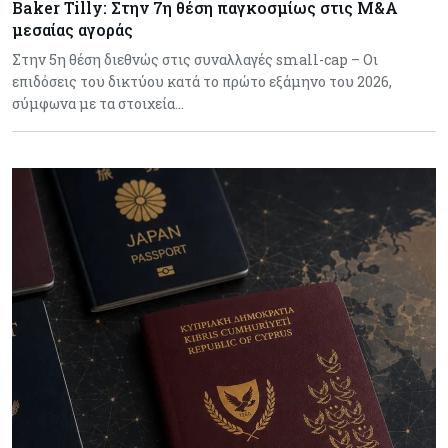
Baker Tilly: Στην 7η θέση παγκοσμίως στις M&A
μεσαίας αγοράς
Στην 5η θέση διεθνώς στις συναλλαγές small-cap – Οι
επιδόσεις του δικτύου κατά το πρώτο εξάμηνο του 2026,
σύμφωνα με τα στοιχεία…