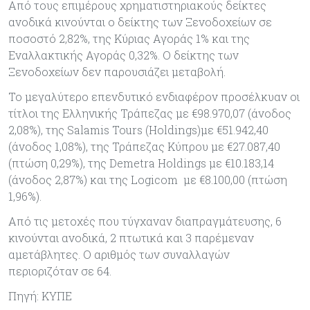
Από τους επιμέρους χρηματιστηριακούς δείκτες
ανοδικά κινούνται ο δείκτης των Ξενοδοχείων σε
ποσοστό 2,82%, της Κύριας Αγοράς 1% και της
Εναλλακτικής Αγοράς 0,32%. Ο δείκτης των
Ξενοδοχείων δεν παρουσιάζει μεταβολή.
Το μεγαλύτερο επενδυτικό ενδιαφέρον προσέλκυαν οι
τίτλοι της Ελληνικής Τράπεζας με €98.970,07 (άνοδος
2,08%), της Salamis Tours (Holdings)με €51.942,40
(άνοδος 1,08%), της Τράπεζας Κύπρου με €27.087,40
(πτώση 0,29%), της Demetra Holdings με €10.183,14
(άνοδος 2,87%) και της Logicom με €8.100,00 (πτώση
1,96%).
Από τις μετοχές που τύγχαναν διαπραγμάτευσης, 6
κινούνται ανοδικά, 2 πτωτικά και 3 παρέμεναν
αμετάβλητες. Ο αριθμός των συναλλαγών
περιοριζόταν σε 64.
Πηγή: ΚΥΠΕ