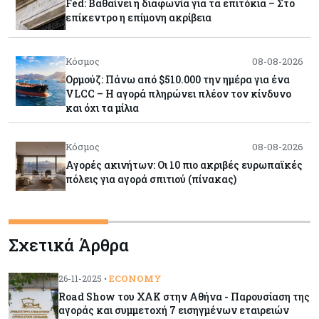
Fed: Βαθαίνει η διαφωνία για τα επιτόκια – Στο
επίκεντρο η επίμονη ακρίβεια
Κόσμος
08-08-2026
Ορμούζ: Πάνω από $510.000 την ημέρα για ένα
VLCC – Η αγορά πληρώνει πλέον τον κίνδυνο
και όχι τα μίλια
Κόσμος
08-08-2026
Αγορές ακινήτων: Οι 10 πιο ακριβές ευρωπαϊκές
πόλεις για αγορά σπιτιού (πίνακας)
Κόσμος
08-08-2026
Σχετικά Άρθρα
Οι πυρκαγιές κατακαίνε την Ευρώπη, αλλά οι
ζημιές δεν είναι ασφαλισμένες
ECONOMY
26-11-2025 •
Road Show του ΧΑΚ στην Αθήνα - Παρουσίαση της
Κόσμος
08-08-2026
αγοράς και συμμετοχή 7 εισηγμένων εταιρειών
Γιατί οι κεντρικές τράπεζες αφήνουν τις αγορές