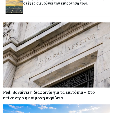
πιστώσεις για έρευνα στην Κύπρο
στέγες διευρύνει την επιδότησή τους
Κόσμος
07-08-2026
Παγκόσμιος συναγερμός για τις τιμές των
τροφίμων
Κύπρος
07-08-2026
Οι τιμές καθορίζουν την επιλογή παρόχου
κινητής στην Κύπρο
Κύπρος
07-08-2026
34.787 νέες εγγραφές οχημάτων στο επτάμηνο
- Άνοδος 11,5% σε σχέση με πέρσι
Fed: Βαθαίνει η διαφωνία για τα επιτόκια – Στο
επίκεντρο η επίμονη ακρίβεια
Κόσμος
07-08-2026
ΕΚΤ: Αιφνιδιάστηκε από την πώληση ευρώ από
τις ΗΠΑ