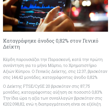
Καταγράφηκε άνοδος 0,82% στον Γενικό
Δείκτη
Κέρδη παρουσιάζει την Παρασκευή, κατά την πρώτη
συνάντηση για το μήνα Μάρτιο, το Χρηματιστήριο
Αξιών Κύπρου. Ο Γενικός Δείκτης, στις 12:37, βρισκόταν
στις 144,42 μονάδες, καταγράφοντας άνοδο 0,82%.
Ο Δείκτης FTSE/CySE 20 βρισκόταν στις 87,75
μονάδες, καταγράφοντας αύξηση σε ποσοστό 0,83%.
Την ίδια ώρα η αξία των συναλλαγών βρισκόταν στις
€202.098,82, ενώ η διαπραγμάτευση είναι σε εξέλιξη.