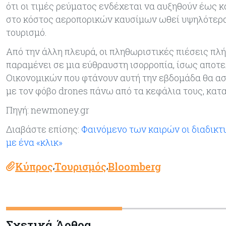
ότι οι τιμές ρεύματος ενδέχεται να αυξηθούν έως κα
στο κόστος αεροπορικών καυσίμων ωθεί υψηλότερα 
τουρισμό.
Από την άλλη πλευρά, οι πληθωριστικές πιέσεις πλή
παραμένει σε μια εύθραυστη ισορροπία, ίσως αποτελ
Οικονομικών που φτάνουν αυτή την εβδομάδα θα α
με τον φόβο drones πάνω από τα κεφάλια τους, κατ
Πηγή: newmoney.gr
Διαβάστε επίσης:
Φαινόμενο των καιρών οι διαδικτ
με ένα «κλικ»
Κύπρος
Τουρισμός
Bloomberg
,
,
Σχετικά Άρθρα