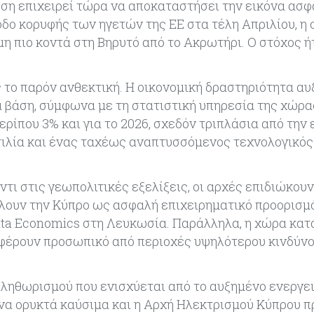
ηση επιχειρεί τώρα να αποκαταστήσει την εικόνα ασφ
δο κορυφής των ηγετών της ΕΕ στα τέλη Απριλίου, η 
η πιο κοντά στη Βηρυτό από το Ακρωτήρι. Ο στόχος ή
 το παρόν ανθεκτική. Η οικονομική δραστηριότητα α
 βάση, σύμφωνα με τη στατιστική υπηρεσία της χώρα
ρίπου 3% και για το 2026, σχεδόν τριπλάσια από την 
τιλία και ένας ταχέως αναπτυσσόμενος τεχνολογικός
ι στις γεωπολιτικές εξελίξεις, οι αρχές επιδιώκουν
λουν την Κύπρο ως ασφαλή επιχειρηματικό προορισμό
enta Economics στη Λευκωσία. Παράλληλα, η χώρα κα
φέρουν προσωπικό από περιοχές υψηλότερου κινδύνο
πληθωρισμού που ενισχύεται από το αυξημένο ενεργει
να ορυκτά καύσιμα και η Αρχή Ηλεκτρισμού Κύπρου π