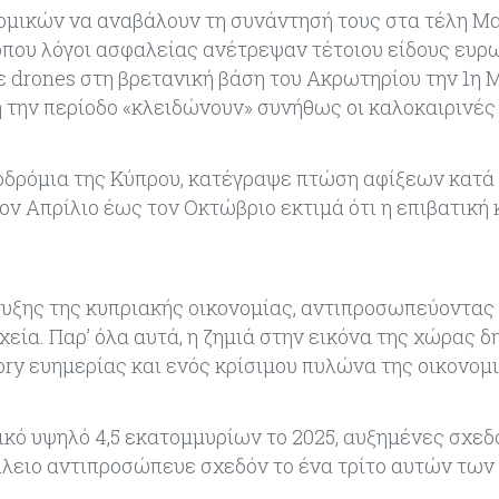
ομικών να αναβάλουν τη συνάντησή τους στα τέλη Μα
 όπου λόγοι ασφαλείας ανέτρεψαν τέτοιου είδους ευρ
ε drones στη βρετανική βάση του Ακρωτηρίου την 1η 
η την περίοδο «κλειδώνουν» συνήθως οι καλοκαιρινές
εροδρόμια της Κύπρου, κατέγραψε πτώση αφίξεων κατά
τον Απρίλιο έως τον Οκτώβριο εκτιμά ότι η επιβατική 
τυξης της κυπριακής οικονομίας, αντιπροσωπεύοντας
εία. Παρ’ όλα αυτά, η ζημιά στην εικόνα της χώρας δ
ory ευημερίας και ενός κρίσιμου πυλώνα της οικονομ
ρικό υψηλό 4,5 εκατομμυρίων το 2025, αυξημένες σχεδ
ίλειο αντιπροσώπευε σχεδόν το ένα τρίτο αυτών των