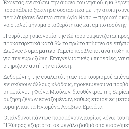
Έχοντας ενισχύσει την άμυνα του νησιού, η κυβέρν
προσπάθεια ξεκίνησε ουσιαστικά με την άτυπη σύνο
περιλάμβανε δείπνο στην Αγία Νάπα — περιοχή ακόμ
να σταλεί μήνυμα σταθερότητας και εμπιστοσύνης.
Η ευρύτερη οικονομία της Κύπρου εμφανίζεται προς
προκαταρκτικά κατά 3% το πρώτο τρίμηνο σε ετήσια
Διεθνές Νομισματικό Ταμείο προβλέπει ανάπτυξη πε
για την ευρωζώνη. Επαγγελματικές υπηρεσίες, ναυ
στηρίζουν αυτή την επίδοση.
Δεδομένης της ευαλωτότητας του τουρισμού απέναντ
ενισχύσουν άλλους κλάδους, προκειμένου να προβά
σημειώνει η Φιόνα Μιούλεν, διευθύντρια της Sapi
αύξηση ξένων εργαζομένων, καθώς εταιρείες μετα
Ισραήλ και τα Ηνωμένα Αραβικά Εμιράτα.
Οι κίνδυνοι πάντως παραμένουν, κυρίως λόγω του 
Η Κύπρος εξαρτάται σε μεγάλο βαθμό από εισαγόμε