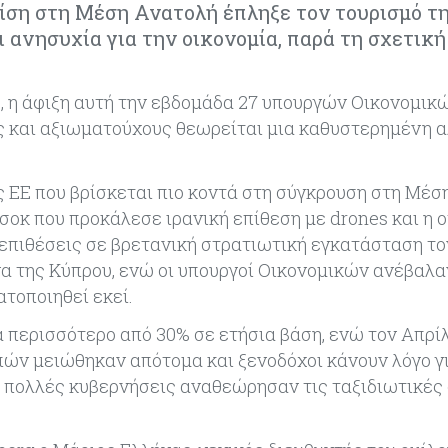
ίση στη Μέση Ανατολή έπληξε τον τουρισμό τ
ανησυχία για την οικονομία, παρά τη σχετική
υ, η άφιξη αυτή την εβδομάδα 27 υπουργών Οικονομικ
ς και αξιωματούχους θεωρείται μια καθυστερημένη 
ς ΕΕ που βρίσκεται πιο κοντά στη σύγκρουση στη Μέσ
σοκ που προκάλεσε ιρανική επίθεση με drones και η 
επιθέσεις σε βρετανική στρατιωτική εγκατάσταση το
 της Κύπρου, ενώ οι υπουργοί Οικονομικών ανέβαλα
τοποιηθεί εκεί.
 περισσότερο από 30% σε ετήσια βάση, ενώ τον Απρί
πών μειώθηκαν απότομα και ξενοδόχοι κάνουν λόγο γ
 πολλές κυβερνήσεις αναθεώρησαν τις ταξιδιωτικές 