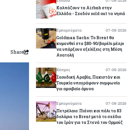
Ελλάδα
07-08-2026
Καλπάζουν τα Airbnb στην
Ελλάδα - Σχεδόν sold out τα νησιά
Εμπορεύματα
07-08-2026
Goldman Sachs: Το Brent θα
κυμανθεί στα $80-90/βαρέλι μέχρι
να υπάρξουν εξελίξεις στη Μέση
Share
Ανατολή
Κόσμος
07-08-2026
Σαουδική Αραβία, Πακιστάν και
Τουρκία υπογράφουν συμφωνία
για αμοιβαία άμυνα
Εμπορεύματα
07-08-2026
Πετρέλαιο: Πιάνει και πάλι τα 83
δολάρια το Brent μετά το σχέδιο
του Ιράν για τα Στενά του Ορμούζ