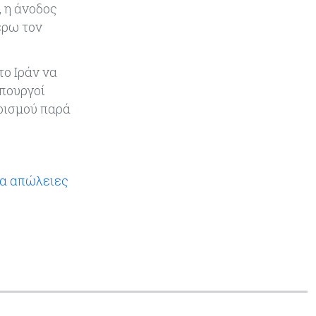
, η άνοδος
έρω τον
το Ιράν να
υπουργοί
ρισμού παρά
ια απώλειες