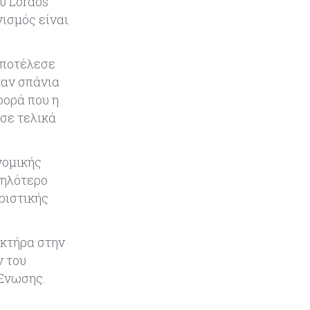
υ Lordos
νισμός είναι
Κόσμος
06-08-2026
Warner Bros: "Φρένο" στα έσοδα
αποτέλεσε
εξαιτίας των κινηματογραφικών
ταν σπάνια
επιδόσεων και της απουσίας του
NBA
φορά που η
ησε τελικά
Banking
06-08-2026
Commerzbank: Η Όρλοπ αλλάζει
νομικής
στάση απέναντι στη UniCredit
ενόψει κρίσιμων
μηλότερο
διαπραγματεύσεων
ριστικής
Κόσμος
06-08-2026
ακτήρα στην
«Spider-Man: Brand New Day»:
Έφτασε το 1 δισ. εισπράξεις σε
ν του
μόλις 6 ημέρες
 Ένωσης.
Κύπρος
06-08-2026