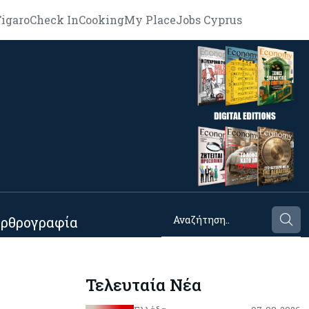
igaro
Check In
Cooking
My Place
Jobs Cyprus
ρθρογραφία
Τελευταία Νέα