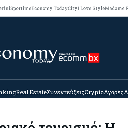
erini
Sportime
Economy Today
City
I Love Style
Madame F
nking
Real Estate
Συνεντεύξεις
Crypto
Αγορές
Α
ριακό τουρισμό: Η