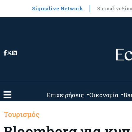
Sigmalive Network
Sigmalive
Sim
Επιχειρήσεις
Οικονομία
Ba
Τουρισμός
Bloomberg για κυπ