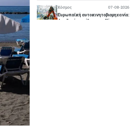
Κόσμος
07-08-2026
Ευρωπαϊκή αυτοκινητοβιομηχανία:
Αναζητά σωσίβιο στην Κίνα
Κύπρος
07-08-2026
Πώς οι κυπριακές τράπεζες
«τιμολογούν» τον πόλεμο
Κύπρος
06-08-2026
Νέα διοικητικά συμβούλια σε Cyta,
AHK και σε άλλους ημικρατικούς
ενέκρινε το ΥΣ
Κόσμος
06-08-2026
Μεικτά πρόσημα στη Wall Street
με το βλέμμα στις εξελίξεις στη Μ.
Ανατολή