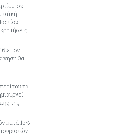
ρτίου, σε
Eurostat: Ετήσια αύξηση 5% του
όγκου λιανικού εμπορίου στην
ωπαϊκή
Κύπρο τον Ιούνιο
Μαρτίου
 κρατήσεις
Κύπρος
06-08-2026
Στην κυκλοφορία ο νέος δρόμος
Λάρνακας – Δεκέλειας μετά από
 16% τον
26 χρόνια
κίνηση θα
Tech
06-08-2026
SoftBank: Κέρδη 8,5 δισ. δολαρίων
από την Intel – Ξεπέρασε τις
 περίπου το
εκτιμήσεις εν αναμονή της
ημιουργεί
εισαγωγής της OpenAI
ικής της
Κύπρος
06-08-2026
Καύσιμα και στέγαση κράτησαν
όν κατά 13%
τον πληθωρισμό στο 2,9%
 τουριστών.