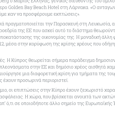
erg ο Μάριος Ελλήνας, γενικός διευθυντής του ομίλο
τερο Golden Bay Beach Hotel στη Λάρνακα. «Ο ανταγω
ύμε καν να προσφέρουμε εκπτώσεις».
κά πραγματοποιείται την Παρασκευή στη Λευκωσία, 
ροεδρία της ΕΕ που ασκεί αυτό το διάστημα θεωρούν
ποκατάστασης της οικονομίας της. Η μοναδική άλλη 
012, μέσα στην κορύφωση της κρίσης χρέους που οδήγ
νές. Η Κύπρος θεωρείται σήμερα παράδειγμα δημοσιο
 πλεονάσματα στην ΕΕ και δημόσιο χρέος αισθητά χα
μιούργησε μια διαφορετική κρίση για τμήματα της του
ες έχουν προσωρινά περιοριστεί.
σμιο, οι επιπτώσεις στην Κύπρο έχουν ξεχωριστό χαρ
ασφάλειας. Η χώρα, που βρίσκεται ανοιχτά των ακτώ
 απ’ ό,τι σε οποιοδήποτε άλλο σημείο της Ευρωπαϊκής