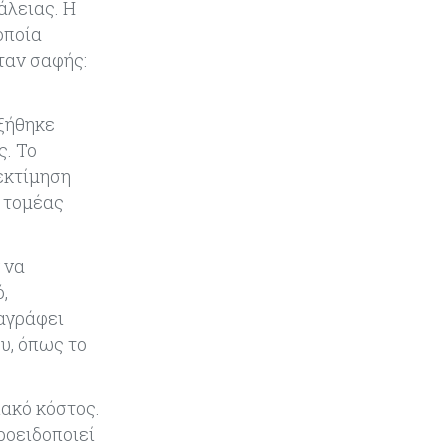
άλειας. Η
Κύπρος
06-08-2026
οποία
Δήμος Λευκωσίας: Νέα εποχή για
ταν σαφής:
το Παλιό ΓΣΠ – Ολοκληρώθηκε η
διαδικασία ανάθεσης των
υποστατικών
υξήθηκε
ς. Το
εκτίμηση
 τομέας
 να
,
ταγράφει
υ, όπως το
ακό κόστος.
ροειδοποιεί