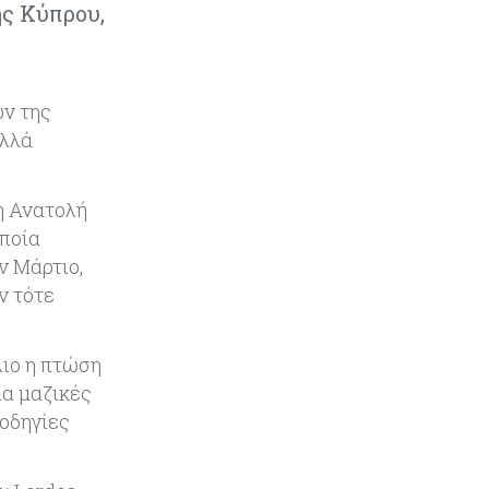
ης Κύπρου,
Κύπρος
06-08-2026
Ανοίγει ξανά από αύριο η οδική
πρόσβαση στις αφίξεις του
αεροδρομίου Λάρνακας
ών της
αλλά
Ενέργεια
06-08-2026
Μ. Δαμιανός: Τεράστια νέα
δυναμική στον GSI, αναμένεται η
η Ανατολή
μελέτη ΕΤΕπ για συμμετοχή
οποία
ν Μάρτιο,
Κόσμος
06-08-2026
ν τότε
Saudi Aramco: Μειώνει την τιμή
του πετρελαίου για την Ασία εν
μέσω εξελίξεων στο Ορμούζ
λιο η πτώση
ια μαζικές
Κύπρος
06-08-2026
οδηγίες
Πιάνει δουλειά ο Κυπριακός
Οργανισμός Ανάπτυξης
Επιχειρήσεων – Διορίστηκε το δ.σ.,
ενεργοποιήθηκε ο νόμος