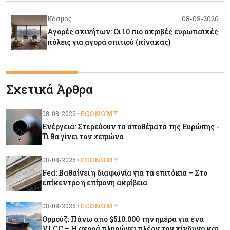
Κόσμος
08-08-2026
Αγορές ακινήτων: Οι 10 πιο ακριβές ευρωπαϊκές
πόλεις για αγορά σπιτιού (πίνακας)
Κόσμος
08-08-2026
Σχετικά Άρθρα
Οι πυρκαγιές κατακαίνε την Ευρώπη, αλλά οι
ζημιές δεν είναι ασφαλισμένες
ECONOMY
08-08-2026 •
Ενέργεια: Στερεύουν τα αποθέματα της Ευρώπης -
Κόσμος
08-08-2026
Τι θα γίνει τον χειμώνα
Γιατί οι κεντρικές τράπεζες αφήνουν τις αγορές
να «παίξουν μπάλα»
ECONOMY
08-08-2026 •
Fed: Βαθαίνει η διαφωνία για τα επιτόκια – Στο
επίκεντρο η επίμονη ακρίβεια
Κόσμος
08-08-2026
Ποιες χώρες έχουν τα περισσότερα ρομπότ
ECONOMY
08-08-2026 •
Ορμούζ: Πάνω από $510.000 την ημέρα για ένα
VLCC – Η αγορά πληρώνει πλέον τον κίνδυνο και