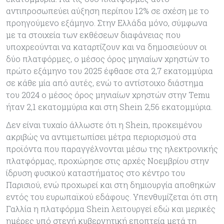
αντιπροσωπεύει αύξηση περίπου 12% σε σχέση με το
προηγούμενο εξάμηνο. Στην Ελλάδα μόνο, σύμφωνα
με τα στοιχεία των εκθέσεων διαφάνειας που
υποχρεούνται να καταρτίζουν και να δημοσιεύουν οι
δύο πλατφόρμες, ο μέσος όρος μηνιαίων χρηστών το
πρώτο εξάμηνο του 2025 έφθασε στα 2,7 εκατομμύρια
σε κάθε μία από αυτές, ενώ το αντίστοιχο διάστημα
του 2024 ο μέσος όρος μηνιαίων χρηστών στην Temu
ήταν 2,1 εκατομμύρια και στη Shein 2,56 εκατομμύρια.
Δεν είναι τυχαίο άλλωστε ότι η Shein, προκειμένου
ακριβώς να αντιμετωπίσει μέτρα περιορισμού στα
προϊόντα που παραγγέλνονται μέσω της ηλεκτρονικής
πλατφόρμας, προχώρησε στις αρχές Νοεμβρίου στην
ίδρυση φυσικού καταστήματος στο κέντρο του
Παρισιού, ενώ προχωρεί και στη δημιουργία αποθηκών
εντός του ευρωπαϊκού εδάφους. Υπενθυμίζεται ότι στη
Γαλλία η πλατφόρμα Shein λειτουργεί εδώ και μερικές
ημέρες υπό στενή κυβερνητική εποπτεία μετά τη