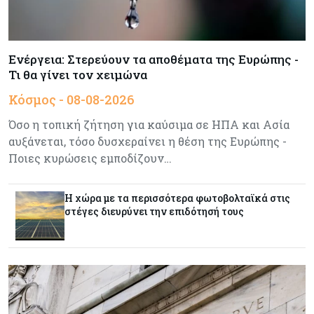
Ενέργεια
08-08-2026
Meridiam–GSI: Τι προκύπτει – και τι όχι – από
την απάντηση της Κομισιόν
Ενέργεια: Στερεύουν τα αποθέματα της Ευρώπης -
Τι θα γίνει τον χειμώνα
Κόσμος
07-08-2026
Κόσμος - 08-08-2026
Η Τουρκία χτυπάει Ντουμπάι και Λονδίνο:
Φορολογικά κίνητρα για επαναπατρισμό
Όσο η τοπική ζήτηση για καύσιμα σε ΗΠΑ και Ασία
πλούσιων κατοίκων και επενδυτών
αυξάνεται, τόσο δυσχεραίνει η θέση της Ευρώπης -
Ποιες κυρώσεις εμποδίζουν…
Κύπρος
07-08-2026
Από τα €150,6 εκατ. στα €112 εκατ. οι κρατικές
πιστώσεις για έρευνα στην Κύπρο
Η χώρα με τα περισσότερα φωτοβολταϊκά στις
στέγες διευρύνει την επιδότησή τους
Κόσμος
07-08-2026
Παγκόσμιος συναγερμός για τις τιμές των
τροφίμων