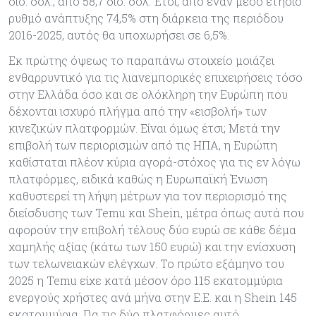
δισ. δολ., από 58,7 δισ. δολ. Έτσι, από έναν μέσο ετήσιο
ρυθμό ανάπτυξης 74,5% στη διάρκεια της περιόδου
2016-2025, αυτός θα υποχωρήσει σε 6,5%.
Εκ πρώτης όψεως το παραπάνω στοιχείο μοιάζει
ενθαρρυντικό για τις λιανεμπορικές επιχειρήσεις τόσο
στην Ελλάδα όσο και σε ολόκληρη την Ευρώπη που
δέχονται ισχυρό πλήγμα από την «εισβολή» των
κινεζικών πλατφορμών. Είναι όμως έτσι; Μετά την
επιβολή των περιορισμών από τις ΗΠΑ, η Ευρώπη
καθίσταται πλέον κύρια αγορά-στόχος για τις εν λόγω
πλατφόρμες, ειδικά καθώς η Ευρωπαϊκή Ένωση
καθυστερεί τη λήψη μέτρων για τον περιορισμό της
διείσδυσης των Temu και Shein, μέτρα όπως αυτά που
αφορούν την επιβολή τέλους δύο ευρώ σε κάθε δέμα
χαμηλής αξίας (κάτω των 150 ευρώ) και την ενίσχυση
των τελωνειακών ελέγχων. Το πρώτο εξάμηνο του
2025 η Temu είχε κατά μέσον όρο 115 εκατομμύρια
ενεργούς χρήστες ανά μήνα στην Ε.Ε. και η Shein 145
εκατομμύρια. Για τις δύο πλατφόρμες αυτό