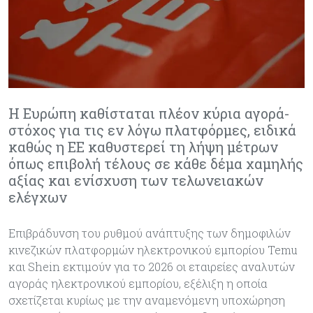
Η Ευρώπη καθίσταται πλέον κύρια αγορά-
στόχος για τις εν λόγω πλατφόρμες, ειδικά
καθώς η ΕΕ καθυστερεί τη λήψη μέτρων
όπως επιβολή τέλους σε κάθε δέμα χαμηλής
αξίας και ενίσχυση των τελωνειακών
ελέγχων
Επιβράδυνση του ρυθμού ανάπτυξης των δημοφιλών
κινεζικών πλατφορμών ηλεκτρονικού εμπορίου Temu
και Shein εκτιμούν για το 2026 οι εταιρείες αναλυτών
αγοράς ηλεκτρονικού εμπορίου, εξέλιξη η οποία
σχετίζεται κυρίως με την αναμενόμενη υποχώρηση