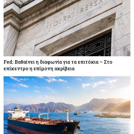
Κύπρος
07-08-2026
Οι τιμές καθορίζουν την επιλογή παρόχου
κινητής στην Κύπρο
Κύπρος
07-08-2026
34.787 νέες εγγραφές οχημάτων στο επτάμηνο
- Άνοδος 11,5% σε σχέση με πέρσι
Fed: Βαθαίνει η διαφωνία για τα επιτόκια – Στο
Κόσμος
07-08-2026
επίκεντρο η επίμονη ακρίβεια
ΕΚΤ: Αιφνιδιάστηκε από την πώληση ευρώ από
τις ΗΠΑ
Κύπρος
07-08-2026
Χορηγία €10.000 για υποτροφίες σε φοιτητές του
ΤΕΠΑΚ