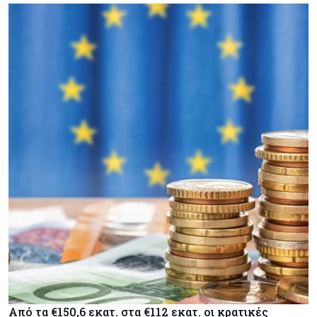
Από τα €150,6 εκατ. στα €112 εκατ. οι κρατικές