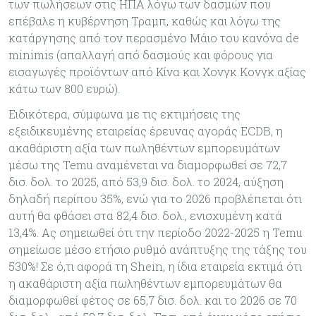
των πωλήσεων στις ΗΠΑ λόγω των δασμών που
επέβαλε η κυβέρνηση Τραμπ, καθώς και λόγω της
κατάργησης από τον περασμένο Μάιο του κανόνα de
minimis (απαλλαγή από δασμούς και φόρους για
εισαγωγές προϊόντων από Κίνα και Χονγκ Κονγκ αξίας
κάτω των 800 ευρώ).
Ειδικότερα, σύμφωνα με τις εκτιμήσεις της
εξειδικευμένης εταιρείας έρευνας αγοράς ECDB, η
ακαθάριστη αξία των πωληθέντων εμπορευμάτων
μέσω της Temu αναμένεται να διαμορφωθεί σε 72,7
δισ. δολ. το 2025, από 53,9 δισ. δολ. το 2024, αύξηση
δηλαδή περίπου 35%, ενώ για το 2026 προβλέπεται ότι
αυτή θα φθάσει στα 82,4 δισ. δολ., ενισχυμένη κατά
13,4%. Ας σημειωθεί ότι την περίοδο 2022-2025 η Temu
σημείωσε μέσο ετήσιο ρυθμό ανάπτυξης της τάξης του
530%! Σε ό,τι αφορά τη Shein, η ίδια εταιρεία εκτιμά ότι
η ακαθάριστη αξία πωληθέντων εμπορευμάτων θα
διαμορφωθεί φέτος σε 65,7 δισ. δολ. και το 2026 σε 70