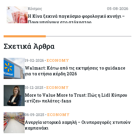
Κόσμος
05-08-2026
Η Κίνα ξεκινά παγκόσμιο φορολογικό κυνήγι –
Ποιοι μπαίνουν στο στόχαστρο
Κόσμος
05-08-2026
Σχετικά Άρθρα
Χρηματιστήρια: Οι δείκτες σε ιστορικά υψηλα –
Γιατί οι «Κασσάνδρες» βλέπουν «κλασική
φούσκα» και νέο κραχ;
ECONOMY
19-02-2026 •
Walmart: Κάτω από τις εκτιμήσεις το guidance
για τα ετήσια κέρδη 2026
Ενέργεια
05-08-2026
Ιταλία: Αξιοποιεί τη δημοσιονομική ευελιξία της
ECONOMY
10-12-2025 •
ΕΕ για επενδύσεις στην ενέργεια
More to Value More to Trust: Πώς η Lidl Κύπρου
«χτίζει» πελάτες-fans
Κύπρος
05-08-2026
ECONOMY
06-09-2025 •
Τον Σεπτέμβριο αρχίζει ο διάλογος για τις άδειες
Ανεργία ιστορικά χαμηλή – Oι υπεραγορές χτυπούν
ασθενείας στο Δημόσιο
καμπανάκι