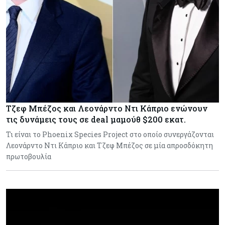
Τζεφ Μπέζος και Λεονάρντο Ντι Κάπριο ενώνουν
τις δυνάμεις τους σε deal μαμούθ $200 εκατ.
Τι είναι το Phoenix Species Project στο οποίο συνεργάζονται
Λεονάρντο Ντι Κάπριο και Τζεφ Μπέζος σε μία απροσδόκητη
πρωτοβουλία