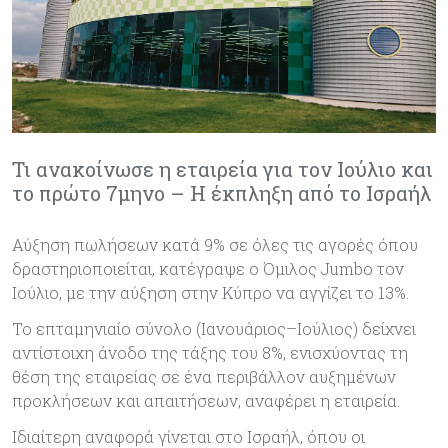
Τι ανακοίνωσε η εταιρεία για τον Ιούλιο και
το πρώτο 7μηνο – Η έκπληξη από το Ισραήλ
Αύξηση πωλήσεων κατά 9% σε όλες τις αγορές όπου
δραστηριοποιείται, κατέγραψε ο Όμιλος Jumbo τον
Ιούλιο, με την αύξηση στην Κύπρο να αγγίζει το 13%.
Το επταμηνιαίο σύνολο (Ιανουάριος–Ιούλιος) δείχνει
αντίστοιχη άνοδο της τάξης του 8%, ενισχύοντας τη
θέση της εταιρείας σε ένα περιβάλλον αυξημένων
προκλήσεων και απαιτήσεων, αναφέρει η εταιρεία.
Ιδιαίτερη αναφορά γίνεται στο Ισραήλ, όπου οι