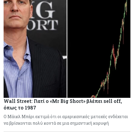
Wall Street: Γιατί ο «Mr Big Short» βλέπει sell off,
όπως το 1987
Ο Μάικλ Μπέρι εκτιμά ότι οι αμερικανικές μετοχές ενδέχεται
να βρίσκονται πολύ κοντά σε μια σημαντική κορυφή