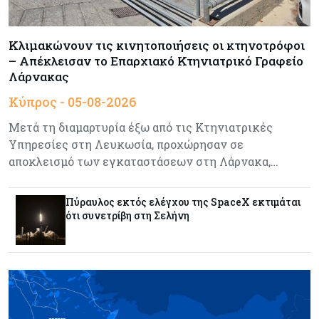
Κύπρος
05-08-2026
640 περισσότεροι άνεργοι σε σχέση με πέρσι
Κλιμακώνουν τις κινητοποιήσεις οι κτηνοτρόφοι
– Απέκλεισαν το Επαρχιακό Κτηνιατρικό Γραφείο
Λάρνακας
Κόσμος
05-08-2026
Κύπρος - 05-08-2026
Wall Street: Γιατί ο «Mr Big Short» βλέπει sell
Μετά τη διαμαρτυρία έξω από τις Κτηνιατρικές
off, όπως το 1987
Υπηρεσίες στη Λευκωσία, προχώρησαν σε
αποκλεισμό των εγκαταστάσεων στη Λάρνακα,…
Τουρισμός
05-08-2026
Εκτός των «καυτών σημείων» καθυστερήσεων
Πύραυλος εκτός ελέγχου της SpaceX εκτιμάται
η Κύπρος, λέει το ΤΠΑ
ότι συνετρίβη στη Σελήνη
Τουρισμός
05-08-2026
Σε κανονικούς ρυθμούς οι κρατήσεις στα
ξενοδοχεία – Τι λένε ΣΤΕΚ και ΠΑΣΥΞΕ για το
2027