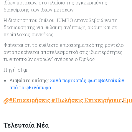
ιδίων μετοχών, στο πλαίσιο της εγκεκριμένης
διαχείρισης των ιδίων μετοχών.
Η διοίκηση του Ομίλου JUMBO επαναβεβαιώνει τη
δέσμευσή της για βιώσιμη ανάπτυξη, ακόμη και σε
περίπλοκες συνθήκες.
Φαίνεται ότι το ευέλικτο επιχειρηματικό της μοντέλο
ανταποκρίνεται αποτελεσματικά στις ιδιαιτερότητες
των τοπικών αγορών" ανέφερε ο Όμιλος.
Πηγή: ot.gr
Διαβάστε επίσης:
Ξανά περικοπές φωτοβολταϊκών
από το φθινόπωρο
#Επιχειρήσεις
#Πωλήσεις
Επιχειρήσεις
Εμ
,
,
,
Τελευταία Νέα