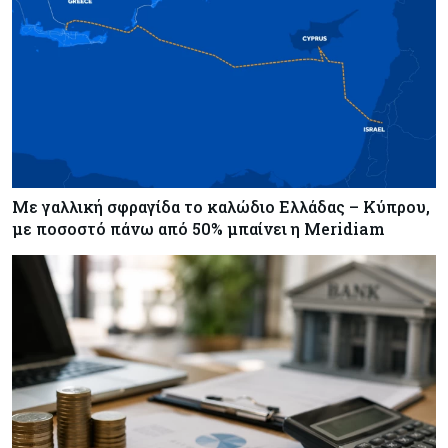
Κόσμος
05-08-2026
Γιεν-δολάριο: Το επίπεδο που αποτελεί το νέο
κριτήριο της πορείας του ιαπωνικού νομίσματος
Τουρισμός
05-08-2026
Μόλις 141 από τα 728 ξενοδοχεία είναι
αδειοδοτημένα - Παρεμβάσεις ζητά ο ΠΑΣΥΞΕ
Πάφου
Με γαλλική σφραγίδα το καλώδιο Ελλάδας – Κύπρου,
με ποσοστό πάνω από 50% μπαίνει η Meridiam
Κύπρος
05-08-2026
Με επένδυση €31 εκατ. προχωρά η
αναδιάρθρωση των Υπηρεσιών Κοινωνικής
Ευημερίας
Κύπρος
05-08-2026
Ακραία ζέστη: Έως €3,8 δισ. το κόστος για την
κυπριακή οικονομία μέχρι το 2050