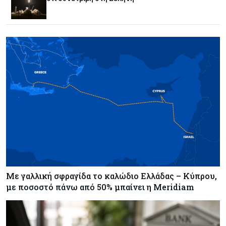
Τουρισμός
05-08-2026
Σε κανονικούς ρυθμούς οι κρατήσεις στα
ξενοδοχεία – Τι λένε ΣΤΕΚ και ΠΑΣΥΞΕ για το
2027
Κόσμος
05-08-2026
Γιεν-δολάριο: Το επίπεδο που αποτελεί το νέο
κριτήριο της πορείας του ιαπωνικού νομίσματος
Τουρισμός
05-08-2026
Μόλις 141 από τα 728 ξενοδοχεία είναι
αδειοδοτημένα - Παρεμβάσεις ζητά ο ΠΑΣΥΞΕ
Πάφου
Με γαλλική σφραγίδα το καλώδιο Ελλάδας – Κύπρου,
με ποσοστό πάνω από 50% μπαίνει η Meridiam
Κύπρος
05-08-2026
Με επένδυση €31 εκατ. προχωρά η
αναδιάρθρωση των Υπηρεσιών Κοινωνικής