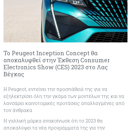
Το Peugeot Inception Concept θα
αποκαλυφθεί στην Έκθεση Consumer
Electronics Show (CES) 2023 στο Λας
Βέγκας
Η Peugeot, εντείνει την προσπάθειά της για να
εξηλεκτρίσει όλη την γκάμα των μοντέλων της και να
λανσάρει καινοτομικές προτάσεις απαλλαγμένες από
τον άνθρακα.
Η γαλλική μάρκα ανακοίνωσε ότι το 2023 θα
αποκαλύψει τα νέα προγράμματά της για την