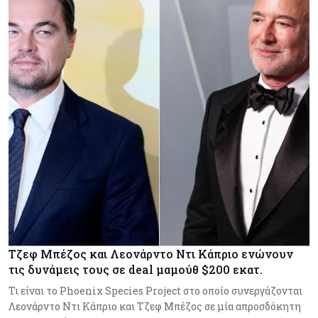
Τζεφ Μπέζος και Λεονάρντο Ντι Κάπριο ενώνουν
τις δυνάμεις τους σε deal μαμούθ $200 εκατ.
Τι είναι το Phoenix Species Project στο οποίο συνεργάζονται
Λεονάρντο Ντι Κάπριο και Τζεφ Μπέζος σε μία απροσδόκητη