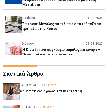
Meridiam
Banking
05-08-2026
Επιτόκια: Μεγάλες αποκλίσεις από τράπεζα σε
τράπεζα στην Κύπρο
Κόσμος
05-08-2026
Η Κίνα ξεκινά παγκόσμιο φορολογικό κυνήγι –
Ποιοι μπαίνουν στο στόχαστρο
Κόσμος
05-08-2026
Σχετικά Άρθρα
Χρηματιστήρια: Οι δείκτες σε ιστορικά υψηλα –
Γιατί οι «Κασσάνδρες» βλέπουν «κλασική
φούσκα» και νέο κραχ;
ECONOMY
04-08-2024 •
Καθοριστικός ο ρόλος του marketing
Ενέργεια
05-08-2026
Ιταλία: Αξιοποιεί τη δημοσιονομική ευελιξία της
ECONOMY
04-11-2023 •