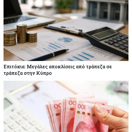
Ευημερίας
Κύπρος
05-08-2026
Ακραία ζέστη: Έως €3,8 δισ. το κόστος για την
κυπριακή οικονομία μέχρι το 2050
Επιτόκια: Μεγάλες αποκλίσεις από τράπεζα σε
τράπεζα στην Κύπρο