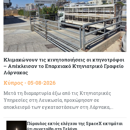
προγραμματισμού
Κύπρος
05-08-2026
Αυξημένος κατά 3,4% ο δείκτης κύκλου
εργασιών στη βιομηχανία το πεντάμηνο
Κύπρος
05-08-2026
Κλιμακώνουν τις κινητοποιήσεις οι κτηνοτρόφοι
640 περισσότεροι άνεργοι σε σχέση με πέρσι
– Απέκλεισαν το Επαρχιακό Κτηνιατρικό Γραφείο
Λάρνακας
Κύπρος - 05-08-2026
Κόσμος
05-08-2026
Wall Street: Γιατί ο «Mr Big Short» βλέπει sell
Μετά τη διαμαρτυρία έξω από τις Κτηνιατρικές
off, όπως το 1987
Υπηρεσίες στη Λευκωσία, προχώρησαν σε
αποκλεισμό των εγκαταστάσεων στη Λάρνακα,…
Τουρισμός
05-08-2026
Εκτός των «καυτών σημείων» καθυστερήσεων
Πύραυλος εκτός ελέγχου της SpaceX εκτιμάται
η Κύπρος, λέει το ΤΠΑ
ότι συνετρίβη στη Σελήνη