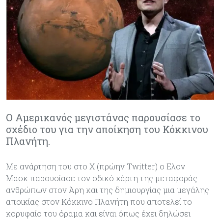
Ο Αμερικανός μεγιστάνας παρουσίασε το
σχέδιο του για την αποίκηση του Κόκκινου
Πλανήτη.
Με ανάρτηση του στο Χ (πρώην Twitter) ο Ελον
Μασκ παρουσίασε τον οδικό χάρτη της μεταφοράς
ανθρώπων στον Άρη και της δημιουργίας μια μεγάλης
αποικίας στον Κόκκινο Πλανήτη που αποτελεί το
κορυφαίο του όραμα και είναι όπως έχει δηλώσει