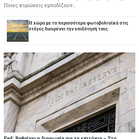
Κύπρος
07-08-2026
Ποιες κυρώσεις εμποδίζουν…
Από τα €150,6 εκατ. στα €112 εκατ. οι κρατικές
πιστώσεις για έρευνα στην Κύπρο
Η χώρα με τα περισσότερα φωτοβολταϊκά στις
στέγες διευρύνει την επιδότησή τους
Κόσμος
07-08-2026
Παγκόσμιος συναγερμός για τις τιμές των
τροφίμων
Κύπρος
07-08-2026
Οι τιμές καθορίζουν την επιλογή παρόχου
κινητής στην Κύπρο
Κύπρος
07-08-2026
34.787 νέες εγγραφές οχημάτων στο επτάμηνο
- Άνοδος 11,5% σε σχέση με πέρσι
Κόσμος
07-08-2026
Fed: Βαθαίνει η διαφωνία για τα επιτόκια – Στο