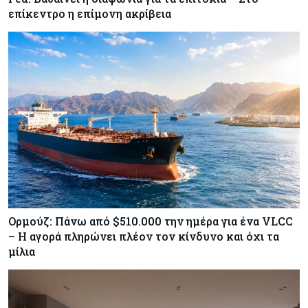
ΕΚΤ: Αιφνιδιάστηκε από την πώληση ευρώ από
επίκεντρο η επίμονη ακρίβεια
τις ΗΠΑ
Κύπρος
07-08-2026
Χορηγία €10.000 για υποτροφίες σε φοιτητές του
ΤΕΠΑΚ
Ορμούζ: Πάνω από $510.000 την ημέρα για ένα VLCC
– Η αγορά πληρώνει πλέον τον κίνδυνο και όχι τα
μίλια