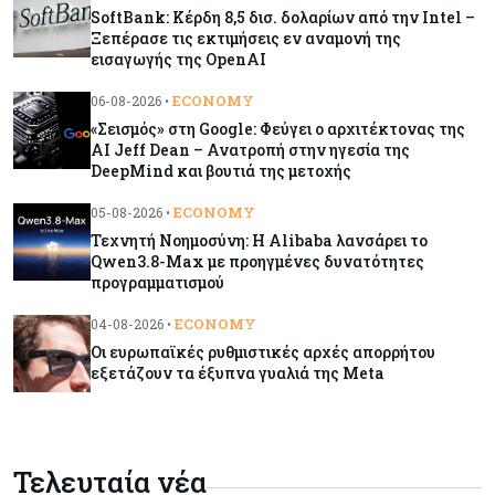
SoftBank: Κέρδη 8,5 δισ. δολαρίων από την Intel –
Κόσμος
08-08-2026
Ξεπέρασε τις εκτιμήσεις εν αναμονή της
Γιατί οι κεντρικές τράπεζες αφήνουν τις αγορές
εισαγωγής της OpenAI
να «παίξουν μπάλα»
ECONOMY
06-08-2026 •
«Σεισμός» στη Google: Φεύγει ο αρχιτέκτονας της
Κόσμος
08-08-2026
AI Jeff Dean – Ανατροπή στην ηγεσία της
Ποιες χώρες έχουν τα περισσότερα ρομπότ
DeepMind και βουτιά της μετοχής
ECONOMY
05-08-2026 •
Τεχνητή Νοημοσύνη: Η Alibaba λανσάρει το
Κόσμος
08-08-2026
Qwen3.8-Max με προηγμένες δυνατότητες
προγραμματισμού
Κρίσιμες πρώτες ύλες: Ο ευρωπαϊκός χάρτης
και οι προκλήσεις
ECONOMY
04-08-2026 •
Οι ευρωπαϊκές ρυθμιστικές αρχές απορρήτου
εξετάζουν τα έξυπνα γυαλιά της Meta
Κόσμος
08-08-2026
Πόσα ξοδεύει ο Λευκός Οίκος – Το κόστος
λειτουργίας για προσωπικό, υποδομές και
ασφάλεια
Τελευταία νέα