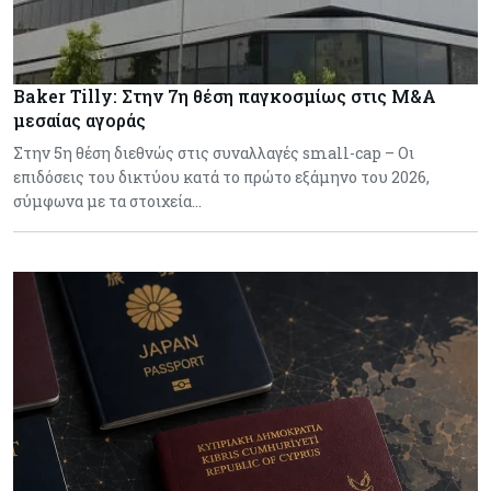
Baker Tilly: Στην 7η θέση παγκοσμίως στις M&A
μεσαίας αγοράς
Στην 5η θέση διεθνώς στις συναλλαγές small-cap – Οι
επιδόσεις του δικτύου κατά το πρώτο εξάμηνο του 2026,
σύμφωνα με τα στοιχεία…