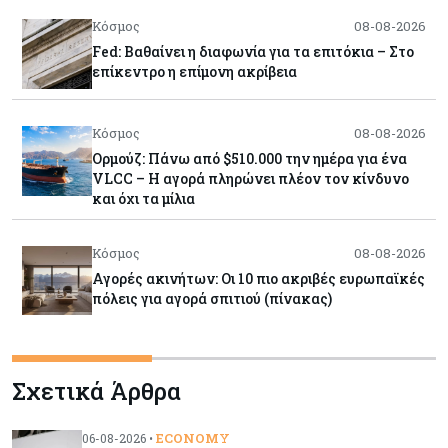
Κόσμος
08-08-2026
Fed: Βαθαίνει η διαφωνία για τα επιτόκια – Στο
επίκεντρο η επίμονη ακρίβεια
Κόσμος
08-08-2026
Ορμούζ: Πάνω από $510.000 την ημέρα για ένα
VLCC – Η αγορά πληρώνει πλέον τον κίνδυνο
και όχι τα μίλια
Κόσμος
08-08-2026
Αγορές ακινήτων: Οι 10 πιο ακριβές ευρωπαϊκές
πόλεις για αγορά σπιτιού (πίνακας)
Κόσμος
08-08-2026
Σχετικά Άρθρα
Οι πυρκαγιές κατακαίνε την Ευρώπη, αλλά οι
ζημιές δεν είναι ασφαλισμένες
ECONOMY
06-08-2026 •