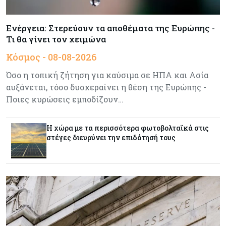
Meridiam–GSI: Τι προκύπτει – και τι όχι – από
την απάντηση της Κομισιόν
Ενέργεια: Στερεύουν τα αποθέματα της Ευρώπης -
Τι θα γίνει τον χειμώνα
Κόσμος
07-08-2026
Κόσμος - 08-08-2026
Η Τουρκία χτυπάει Ντουμπάι και Λονδίνο:
Φορολογικά κίνητρα για επαναπατρισμό
Όσο η τοπική ζήτηση για καύσιμα σε ΗΠΑ και Ασία
πλούσιων κατοίκων και επενδυτών
αυξάνεται, τόσο δυσχεραίνει η θέση της Ευρώπης -
Ποιες κυρώσεις εμποδίζουν…
Κύπρος
07-08-2026
Από τα €150,6 εκατ. στα €112 εκατ. οι κρατικές
πιστώσεις για έρευνα στην Κύπρο
Η χώρα με τα περισσότερα φωτοβολταϊκά στις
στέγες διευρύνει την επιδότησή τους
Κόσμος
07-08-2026
Παγκόσμιος συναγερμός για τις τιμές των
τροφίμων
Κύπρος
07-08-2026
Οι τιμές καθορίζουν την επιλογή παρόχου