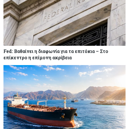
κινητής στην Κύπρο
Κύπρος
07-08-2026
34.787 νέες εγγραφές οχημάτων στο επτάμηνο
- Άνοδος 11,5% σε σχέση με πέρσι
Fed: Βαθαίνει η διαφωνία για τα επιτόκια – Στο
Κόσμος
07-08-2026
επίκεντρο η επίμονη ακρίβεια
ΕΚΤ: Αιφνιδιάστηκε από την πώληση ευρώ από
τις ΗΠΑ
Κύπρος
07-08-2026
Χορηγία €10.000 για υποτροφίες σε φοιτητές του
ΤΕΠΑΚ