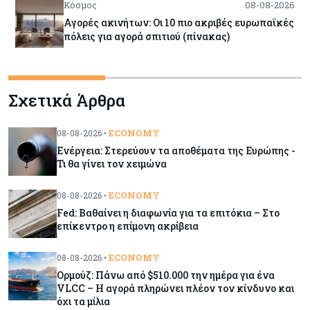
Κόσμος
08-08-2026
Αγορές ακινήτων: Οι 10 πιο ακριβές ευρωπαϊκές
πόλεις για αγορά σπιτιού (πίνακας)
Κόσμος
08-08-2026
Σχετικά Άρθρα
Οι πυρκαγιές κατακαίνε την Ευρώπη, αλλά οι
ζημιές δεν είναι ασφαλισμένες
ECONOMY
08-08-2026 •
Ενέργεια: Στερεύουν τα αποθέματα της Ευρώπης -
Κόσμος
08-08-2026
Τι θα γίνει τον χειμώνα
Γιατί οι κεντρικές τράπεζες αφήνουν τις αγορές
να «παίξουν μπάλα»
ECONOMY
08-08-2026 •
Fed: Βαθαίνει η διαφωνία για τα επιτόκια – Στο
επίκεντρο η επίμονη ακρίβεια
Κόσμος
08-08-2026
Ποιες χώρες έχουν τα περισσότερα ρομπότ
ECONOMY
08-08-2026 •
Ορμούζ: Πάνω από $510.000 την ημέρα για ένα
VLCC – Η αγορά πληρώνει πλέον τον κίνδυνο και
όχι τα μίλια
Κόσμος
08-08-2026