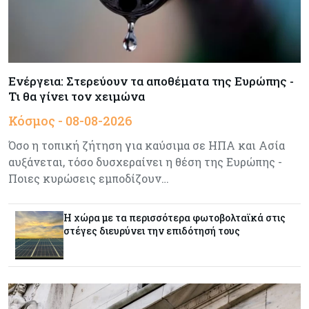
Ενέργεια
08-08-2026
Meridiam–GSI: Τι προκύπτει – και τι όχι – από
την απάντηση της Κομισιόν
Ενέργεια: Στερεύουν τα αποθέματα της Ευρώπης -
Τι θα γίνει τον χειμώνα
Κόσμος
07-08-2026
Κόσμος - 08-08-2026
Η Τουρκία χτυπάει Ντουμπάι και Λονδίνο:
Φορολογικά κίνητρα για επαναπατρισμό
Όσο η τοπική ζήτηση για καύσιμα σε ΗΠΑ και Ασία
πλούσιων κατοίκων και επενδυτών
αυξάνεται, τόσο δυσχεραίνει η θέση της Ευρώπης -
Ποιες κυρώσεις εμποδίζουν…
Κύπρος
07-08-2026
Από τα €150,6 εκατ. στα €112 εκατ. οι κρατικές
πιστώσεις για έρευνα στην Κύπρο
Η χώρα με τα περισσότερα φωτοβολταϊκά στις
στέγες διευρύνει την επιδότησή τους
Κόσμος
07-08-2026
Παγκόσμιος συναγερμός για τις τιμές των
τροφίμων