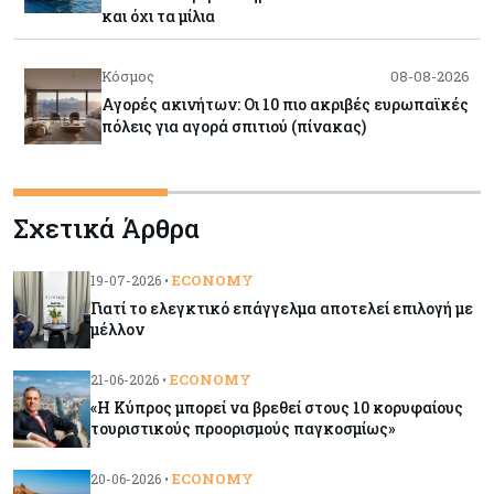
και όχι τα μίλια
Κόσμος
08-08-2026
Αγορές ακινήτων: Οι 10 πιο ακριβές ευρωπαϊκές
πόλεις για αγορά σπιτιού (πίνακας)
Κόσμος
08-08-2026
Σχετικά Άρθρα
Οι πυρκαγιές κατακαίνε την Ευρώπη, αλλά οι
ζημιές δεν είναι ασφαλισμένες
ECONOMY
19-07-2026 •
Γιατί το ελεγκτικό επάγγελμα αποτελεί επιλογή με
Κόσμος
08-08-2026
μέλλον
Γιατί οι κεντρικές τράπεζες αφήνουν τις αγορές
να «παίξουν μπάλα»
ECONOMY
21-06-2026 •
«Η Κύπρος μπορεί να βρεθεί στους 10 κορυφαίους
τουριστικούς προορισμούς παγκοσμίως»
Κόσμος
08-08-2026
Ποιες χώρες έχουν τα περισσότερα ρομπότ
ECONOMY
20-06-2026 •