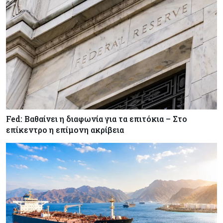
Κύπρος
07-08-2026
Οι τιμές καθορίζουν την επιλογή παρόχου
κινητής στην Κύπρο
Κύπρος
07-08-2026
34.787 νέες εγγραφές οχημάτων στο επτάμηνο
- Άνοδος 11,5% σε σχέση με πέρσι
Fed: Βαθαίνει η διαφωνία για τα επιτόκια – Στο
Κόσμος
07-08-2026
επίκεντρο η επίμονη ακρίβεια
ΕΚΤ: Αιφνιδιάστηκε από την πώληση ευρώ από
τις ΗΠΑ
Κύπρος
07-08-2026
Χορηγία €10.000 για υποτροφίες σε φοιτητές του
ΤΕΠΑΚ