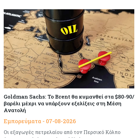
Κύπρος
06-08-2026
Πιάνει δουλειά ο Κυπριακός Οργανισμός
Ανάπτυξης Επιχειρήσεων – Διορίστηκε το δ.σ.,
ενεργοποιήθηκε ο νόμος
Κόσμος
06-08-2026
Warner Bros: "Φρένο" στα έσοδα εξαιτίας των
κινηματογραφικών επιδόσεων και της
απουσίας του NBA
Banking
06-08-2026
Goldman Sachs: Το Brent θα κυμανθεί στα $80-90/
Commerzbank: Η Όρλοπ αλλάζει στάση
απέναντι στη UniCredit ενόψει κρίσιμων
βαρέλι μέχρι να υπάρξουν εξελίξεις στη Μέση
διαπραγματεύσεων
Ανατολή
Εμπορεύματα - 07-08-2026
Κόσμος
06-08-2026
Οι εξαγωγές πετρελαίου από τον Περσικό Κόλπο
«Spider-Man: Brand New Day»: Έφτασε το 1