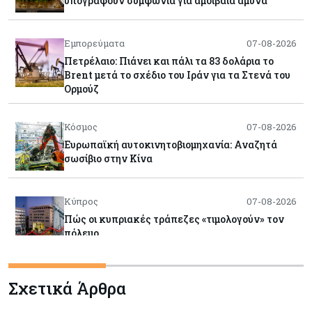
υπογράφουν συμφωνία για αμοιβαία άμυνα
Εμπορεύματα
07-08-2026
Πετρέλαιο: Πιάνει και πάλι τα 83 δολάρια το
Brent μετά το σχέδιο του Ιράν για τα Στενά του
Ορμούζ
Κόσμος
07-08-2026
Ευρωπαϊκή αυτοκινητοβιομηχανία: Αναζητά
σωσίβιο στην Κίνα
Κύπρος
07-08-2026
Πώς οι κυπριακές τράπεζες «τιμολογούν» τον
πόλεμο
Κύπρος
06-08-2026
Σχετικά Άρθρα
Νέα διοικητικά συμβούλια σε Cyta, AHK και σε
άλλους ημικρατικούς ενέκρινε το ΥΣ