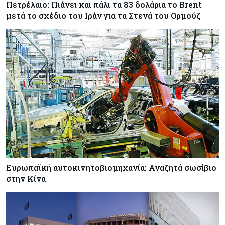
Πετρέλαιο: Πιάνει και πάλι τα 83 δολάρια το Brent
μετά το σχέδιο του Ιράν για τα Στενά του Ορμούζ
Κύπρος
06-08-2026
Δήμος Λευκωσίας: Νέα εποχή για το Παλιό ΓΣΠ
– Ολοκληρώθηκε η διαδικασία ανάθεσης των
υποστατικών
Κύπρος
06-08-2026
Ούτε άσπρος ούτε μαύρος καπνός για
κουρεμένους - Δεν έκλεισε η πόρτα για δεύτερη
δόση εντός ‘26
Ευρωπαϊκή αυτοκινητοβιομηχανία: Αναζητά σωσίβιο
στην Κίνα