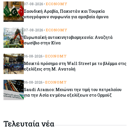
ECONOMY
07-08-2026 •
Σαουδική Αραβία, Πακιστάν και Τουρκία
Κόσμος
06-08-2026
υπογράφουν συμφωνία για αμοιβαία άμυνα
Μεικτά πρόσημα στη Wall Street με το βλέμμα
στις εξελίξεις στη Μ. Ανατολή
ECONOMY
07-08-2026 •
Ευρωπαϊκή αυτοκινητοβιομηχανία: Αναζητά
σωσίβιο στην Κίνα
Κύπρος
06-08-2026
Ανοίγει ξανά από αύριο η οδική πρόσβαση στις
ECONOMY
06-08-2026 •
αφίξεις του αεροδρομίου Λάρνακας
Μεικτά πρόσημα στη Wall Street με το βλέμμα στις
εξελίξεις στη Μ. Ανατολή
Ενέργεια
06-08-2026
ECONOMY
06-08-2026 •
Μ. Δαμιανός: Τεράστια νέα δυναμική στον GSI,
Saudi Aramco: Μειώνει την τιμή του πετρελαίου
αναμένεται η μελέτη ΕΤΕπ για συμμετοχή
για την Ασία εν μέσω εξελίξεων στο Ορμούζ
Κόσμος
06-08-2026
Saudi Aramco: Μειώνει την τιμή του
Τελευταία νέα
πετρελαίου για την Ασία εν μέσω εξελίξεων στο
Ορμούζ