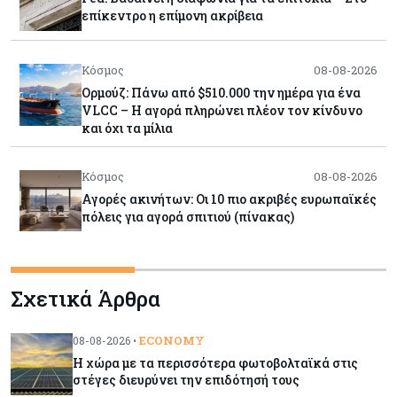
επίκεντρο η επίμονη ακρίβεια
Κόσμος
08-08-2026
Ορμούζ: Πάνω από $510.000 την ημέρα για ένα
VLCC – Η αγορά πληρώνει πλέον τον κίνδυνο
και όχι τα μίλια
Κόσμος
08-08-2026
Αγορές ακινήτων: Οι 10 πιο ακριβές ευρωπαϊκές
πόλεις για αγορά σπιτιού (πίνακας)
Κόσμος
08-08-2026
Σχετικά Άρθρα
Οι πυρκαγιές κατακαίνε την Ευρώπη, αλλά οι
ζημιές δεν είναι ασφαλισμένες
ECONOMY
08-08-2026 •
Η χώρα με τα περισσότερα φωτοβολταϊκά στις
Κόσμος
08-08-2026
στέγες διευρύνει την επιδότησή τους
Γιατί οι κεντρικές τράπεζες αφήνουν τις αγορές