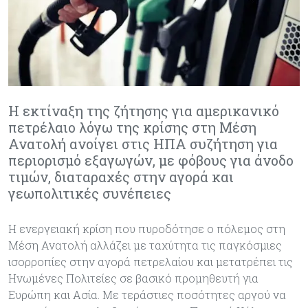
Η εκτίναξη της ζήτησης για αμερικανικό
πετρέλαιο λόγω της κρίσης στη Μέση
Ανατολή ανοίγει στις ΗΠΑ συζήτηση για
περιορισμό εξαγωγών, με φόβους για άνοδο
τιμών, διαταραχές στην αγορά και
γεωπολιτικές συνέπειες
Η ενεργειακή κρίση που πυροδότησε ο πόλεμος στη
Μέση Ανατολή αλλάζει με ταχύτητα τις παγκόσμιες
ισορροπίες στην αγορά πετρελαίου και μετατρέπει τις
Ηνωμένες Πολιτείες σε βασικό προμηθευτή για
Ευρώπη και Ασία. Με τεράστιες ποσότητες αργού να