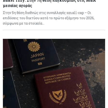
Baker Tilly: Στην 7η θέση παγκοσμίως στις M&A
μεσαίας αγοράς
Στην 5η θέση διεθνώς στις συναλλαγές small-cap – Οι
επιδόσεις του δικτύου κατά το πρώτο εξάμηνο του 2026,
σύμφωνα με τα στοιχεία…