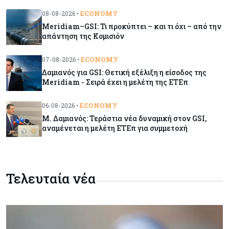
να «παίξουν μπάλα»
ECONOMY
08-08-2026 •
Meridiam–GSI: Τι προκύπτει – και τι όχι – από την
απάντηση της Κομισιόν
Κόσμος
08-08-2026
Ποιες χώρες έχουν τα περισσότερα ρομπότ
ECONOMY
07-08-2026 •
Δαμιανός για GSI: Θετική εξέλιξη η είσοδος της
Meridiam - Σειρά έχει η μελέτη της ΕΤΕπ
Κόσμος
08-08-2026
Κρίσιμες πρώτες ύλες: Ο ευρωπαϊκός χάρτης
ECONOMY
06-08-2026 •
και οι προκλήσεις
Μ. Δαμιανός: Τεράστια νέα δυναμική στον GSI,
αναμένεται η μελέτη ΕΤΕπ για συμμετοχή
Κόσμος
08-08-2026
Πόσα ξοδεύει ο Λευκός Οίκος – Το κόστος
λειτουργίας για προσωπικό, υποδομές και
Τελευταία νέα
ασφάλεια
Market News
08-08-2026
Baker Tilly: Στην 7η θέση παγκοσμίως στις