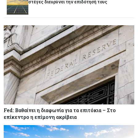
στέγες διευρύνει την επιδότησή τους
Κόσμος
07-08-2026
Παγκόσμιος συναγερμός για τις τιμές των
τροφίμων
Κύπρος
07-08-2026
Οι τιμές καθορίζουν την επιλογή παρόχου
κινητής στην Κύπρο
Κύπρος
07-08-2026
34.787 νέες εγγραφές οχημάτων στο επτάμηνο
- Άνοδος 11,5% σε σχέση με πέρσι
Fed: Βαθαίνει η διαφωνία για τα επιτόκια – Στο
επίκεντρο η επίμονη ακρίβεια
Κόσμος
07-08-2026
ΕΚΤ: Αιφνιδιάστηκε από την πώληση ευρώ από
τις ΗΠΑ