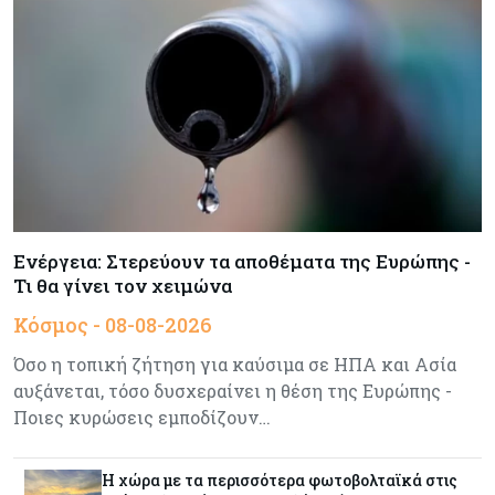
M&A μεσαίας αγοράς
Κύπρος
08-08-2026
Πιο ισχυρό το κυπριακό διαβατήριο το 2026
Ενέργεια
08-08-2026
Meridiam–GSI: Τι προκύπτει – και τι όχι – από
την απάντηση της Κομισιόν
Ενέργεια: Στερεύουν τα αποθέματα της Ευρώπης -
Τι θα γίνει τον χειμώνα
Κόσμος
07-08-2026
Κόσμος - 08-08-2026
Η Τουρκία χτυπάει Ντουμπάι και Λονδίνο:
Φορολογικά κίνητρα για επαναπατρισμό
Όσο η τοπική ζήτηση για καύσιμα σε ΗΠΑ και Ασία
πλούσιων κατοίκων και επενδυτών
αυξάνεται, τόσο δυσχεραίνει η θέση της Ευρώπης -
Ποιες κυρώσεις εμποδίζουν…
Κύπρος
07-08-2026
Από τα €150,6 εκατ. στα €112 εκατ. οι κρατικές
Η χώρα με τα περισσότερα φωτοβολταϊκά στις
πιστώσεις για έρευνα στην Κύπρο