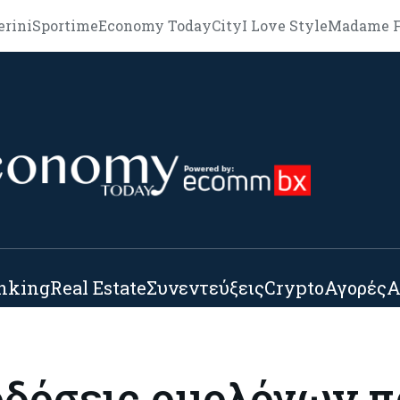
erini
Sportime
Economy Today
City
I Love Style
Madame F
nking
Real Estate
Συνεντεύξεις
Crypto
Αγορές
Α
οδόσεις ομολόγων 