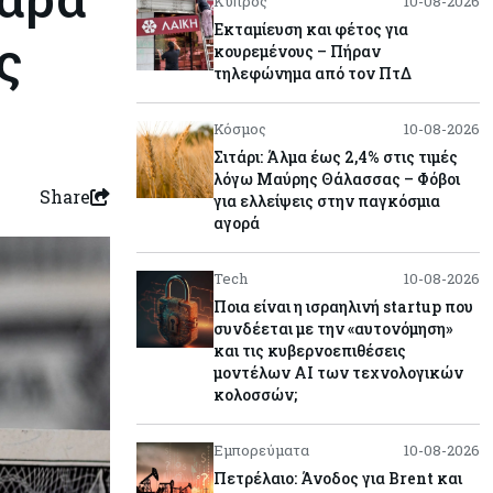
Κύπρος
10-08-2026
Εκταμίευση και φέτος για
ς
κουρεμένους – Πήραν
τηλεφώνημα από τον ΠτΔ
Κόσμος
10-08-2026
Σιτάρι: Άλμα έως 2,4% στις τιμές
λόγω Μαύρης Θάλασσας – Φόβοι
Share
για ελλείψεις στην παγκόσμια
αγορά
Tech
10-08-2026
Ποια είναι η ισραηλινή startup που
συνδέεται με την «αυτονόμηση»
και τις κυβερνοεπιθέσεις
μοντέλων ΑΙ των τεχνολογικών
κολοσσών;
Εμπορεύματα
10-08-2026
Πετρέλαιο: Άνοδος για Brent και