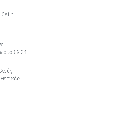
προσελκύουν ξανά τους
επενδυτές
υθεί η
Ενέργεια
09-08-2026
Κλιματιστικά: Η ακραία ζέστη
φέρνει έκρηξη ζήτησης στην
ν
Ευρώπη
 στα 89,24
Κόσμος
09-08-2026
Μαύρη Θάλασσα: Η Τουρκία βάζει
λλούς
«φρένο» στα πλοία μετά το κύμα
ιθετικές
επιθέσεων
ω
Tech
09-08-2026
Τεχνητή νοημοσύνη: Αλλάζει τα
δεδομένα στην επικοινωνία – Μια
επικίνδυνη «τελειότητα»
Κόσμος
09-08-2026