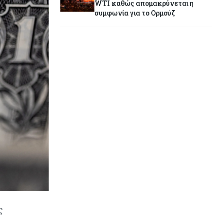
WTI καθώς απομακρύνεται η
συμφωνία για το Ορμούζ
Κόσμος
10-08-2026
Η «απάτη του χάμπουργκερ»
έφτασε στην Ευρώπη – Οι
προειδοποιήσεις
Ενέργεια
10-08-2026
Μ. Δαμιανός: Εντός του 2028 τα
πρώτα έσοδα από το φυσικό αέριο
Κόσμος
10-08-2026
Ινδία: Γιατί αυξάνει τους φόρους
στις εξαγωγές καυσίμων
Κόσμος
10-08-2026
Αγορές: Γιατί οι επενδυτές
ς
εξετάζουν επιστροφή στη