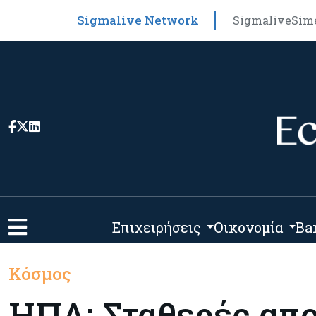
Sigmalive Network
Sigmalive
Sim
Επιχειρήσεις
Οικονομία
Ba
Κόσμος
ΗΠΑ: Σταθερές απ