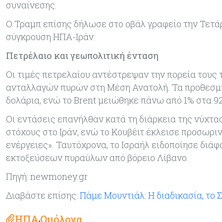
συναίνεσης.
Ο Τραμπ επίσης δήλωσε στο οβάλ γραφείο την Τετάρ
σύγκρουση ΗΠΑ-Ιράν.
Πετρέλαιο και γεωπολιτική ένταση
Οι τιμές πετρελαίου αντέστρεψαν την πορεία τους 
ανταλλαγών πυρών στη Μέση Ανατολή. Τα προθεσμια
δολάρια, ενώ το Brent μειώθηκε πάνω από 1% στα 92
Οι εντάσεις επανήλθαν κατά τη διάρκεια της νύχτ
στόχους στο Ιράν, ενώ το Κουβέιτ έκλεισε προσωριν
ενέργειες». Ταυτόχρονα, το Ισραήλ ειδοποίησε διά
εκτοξεύσεων πυραύλων από βόρειο Λίβανο.
Πηγή: newmoney.gr
Διαβάστε επίσης:
Πάμε Μουντιάλ: Η διαδικασία, το 
ΗΠΑ
Ομόλογα
,