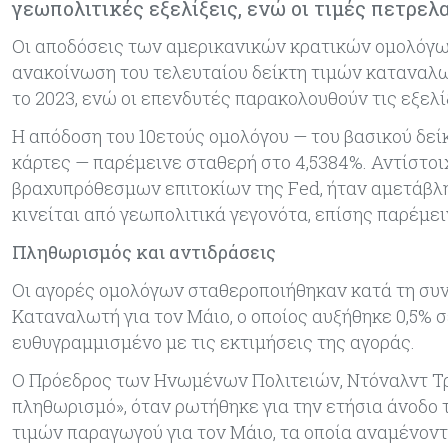
γεωπολιτικές εξελίξεις, ενώ οι τιμές πετρελ
Οι αποδόσεις των αμερικανικών κρατικών ομολόγω
ανακοίνωση του τελευταίου δείκτη τιμών καταναλωτ
το 2023, ενώ οι επενδυτές παρακολουθούν τις εξελ
Η απόδοση του 10ετούς ομολόγου — του βασικού δείκ
κάρτες — παρέμεινε σταθερή στο 4,5384%. Αντίστοι
βραχυπρόθεσμων επιτοκίων της Fed, ήταν αμετάβλη
κινείται από γεωπολιτικά γεγονότα, επίσης παρέμει
Πληθωρισμός και αντιδράσεις
Οι αγορές ομολόγων σταθεροποιήθηκαν κατά τη συν
Καταναλωτή για τον Μάιο, ο οποίος αυξήθηκε 0,5% σε
ευθυγραμμισμένο με τις εκτιμήσεις της αγοράς.
Ο Πρόεδρος των Ηνωμένων Πολιτειών, Ντόναλντ Τρ
πληθωρισμό», όταν ρωτήθηκε για την ετήσια άνοδο 
τιμών παραγωγού για τον Μάιο, τα οποία αναμένοντ