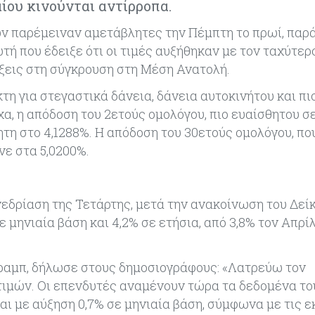
αίου κινούνται αντίρροπα.
ν παρέμειναν αμετάβλητες την Πέμπτη το πρωί, παρά
ή που έδειξε ότι οι τιμές αυξήθηκαν με τον ταχύτερ
ίξεις στη σύγκρουση στη Μέση Ανατολή.
τη για στεγαστικά δάνεια, δάνεια αυτοκινήτου και π
χα, η απόδοση του 2ετούς ομολόγου, πιο ευαίσθητου 
τη στο 4,1288%. Η απόδοση του 30ετούς ομολόγου, π
νε στα 5,0200%.
εδρίαση της Τετάρτης, μετά την ανακοίνωση του Δεί
 μηνιαία βάση και 4,2% σε ετήσια, από 3,8% τον Απρίλ
αμπ, δήλωσε στους δημοσιογράφους: «Λατρεύω τον
τιμών. Οι επενδυτές αναμένουν τώρα τα δεδομένα το
αι με αύξηση 0,7% σε μηνιαία βάση, σύμφωνα με τις ε