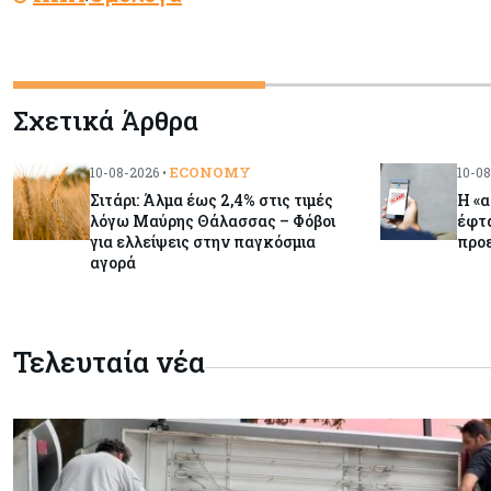
Σχετικά Άρθρα
ECONOMY
10-08-2026 •
10-08
Σιτάρι: Άλμα έως 2,4% στις τιμές
Η «
λόγω Μαύρης Θάλασσας – Φόβοι
έφτα
για ελλείψεις στην παγκόσμια
προε
αγορά
Τελευταία νέα