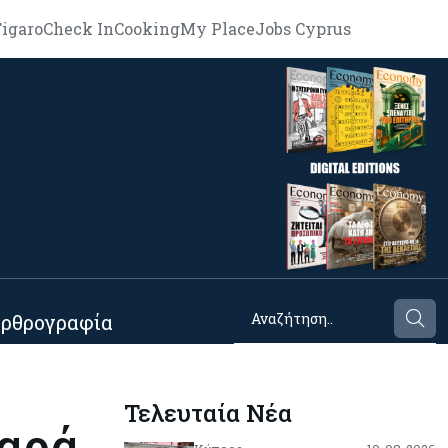
igaro
Check In
Cooking
My Place
Jobs Cyprus
ρθρογραφία
Τελευταία Νέα
παρά