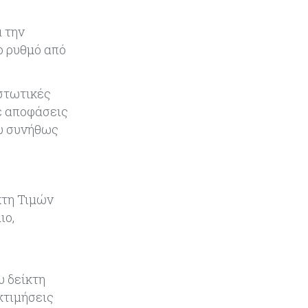
στρατηγική «Sell America»
 την
Κύπρος
10-08-2026
ο ρυθμό από
Η Κύπρος το μόνο ευρωπαϊκό
κράτος που αύξησε τις εκπομπές
αερίων του θερμοκηπίου
ιστωτικές
σε αποφάσεις
Κόσμος
09-08-2026
ου συνήθως
Wall Street: Ενέργεια και AI
«απογειώνουν» τα εταιρικά κέρδη
– Αντέχει όμως το ράλι;
κτη Τιμών
Tech
09-08-2026
ιο,
Η τεχνητή νοημοσύνη δημιούργησε
για πρώτη φορά λειτουργικούς ιούς
που δεν υπάρχουν στη φύση
υ δείκτη
Κόσμος
09-08-2026
κτιμήσεις
Γιατί οι ευρωπαϊκές μετοχές