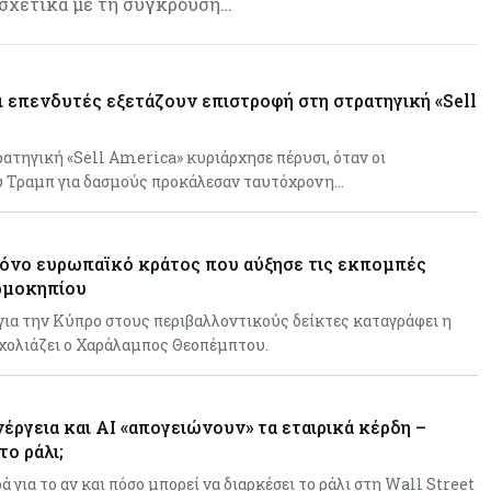
 σχετικά με τη σύγκρουση…
οι επενδυτές εξετάζουν επιστροφή στη στρατηγική «Sell
ατηγική «Sell America» κυριάρχησε πέρυσι, όταν οι
υ Τραμπ για δασμούς προκάλεσαν ταυτόχρονη…
όνο ευρωπαϊκό κράτος που αύξησε τις εκπομπές
ρμοκηπίου
ια την Κύπρο στους περιβαλλοντικούς δείκτες καταγράφει η
σχολιάζει ο Χαράλαμπος Θεοπέμπτου.
νέργεια και AI «απογειώνουν» τα εταιρικά κέρδη –
ο ράλι;
 για το αν και πόσο μπορεί να διαρκέσει το ράλι στη Wall Street