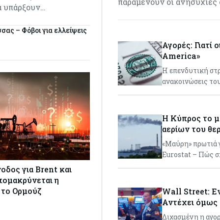
παραμένουν οι ανησυχίες
α υπάρξουν…
σας – Φόβοι για ελλείψεις
Αγορές: Γιατί 
America»
Η επενδυτική στρ
ανακοινώσεις το
Η Κύπρος το μ
αερίων του θε
«Μαύρη» πρωτιά γ
Eurostat – Πώς 
οδος για Brent και
ομακρύνεται η
 το Ορμούζ
Wall Street: Ε
Αντέχει όμως τ
Διχασμένη η αγορά