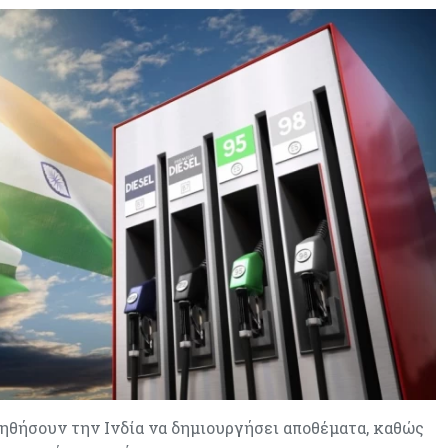
Πώς οι big tech εκτόξευσαν την
κεφαλαιοποίηση του Nasdaq 100
κατά $3,5 τρισ.
οηθήσουν την Ινδία να δημιουργήσει αποθέματα, καθώς