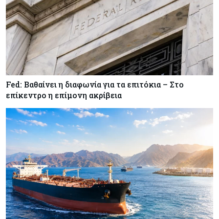
Κύπρος
07-08-2026
34.787 νέες εγγραφές οχημάτων στο επτάμηνο
- Άνοδος 11,5% σε σχέση με πέρσι
Κόσμος
07-08-2026
Fed: Βαθαίνει η διαφωνία για τα επιτόκια – Στο
ΕΚΤ: Αιφνιδιάστηκε από την πώληση ευρώ από
επίκεντρο η επίμονη ακρίβεια
τις ΗΠΑ
Κύπρος
07-08-2026
Χορηγία €10.000 για υποτροφίες σε φοιτητές του
ΤΕΠΑΚ