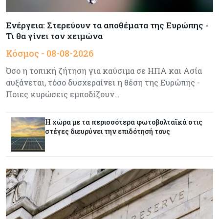
Ενέργεια: Στερεύουν τα αποθέματα της Ευρώπης -
Κόσμος
07-08-2026
Τι θα γίνει τον χειμώνα
Η Τουρκία χτυπάει Ντουμπάι και Λονδίνο:
Φορολογικά κίνητρα για επαναπατρισμό
Κόσμος - 08-08-2026
πλούσιων κατοίκων και επενδυτών
Όσο η τοπική ζήτηση για καύσιμα σε ΗΠΑ και Ασία
αυξάνεται, τόσο δυσχεραίνει η θέση της Ευρώπης -
Κύπρος
07-08-2026
Ποιες κυρώσεις εμποδίζουν…
Από τα €150,6 εκατ. στα €112 εκατ. οι κρατικές
πιστώσεις για έρευνα στην Κύπρο
Η χώρα με τα περισσότερα φωτοβολταϊκά στις
στέγες διευρύνει την επιδότησή τους
Κόσμος
07-08-2026
Παγκόσμιος συναγερμός για τις τιμές των
τροφίμων
Κύπρος
07-08-2026
Οι τιμές καθορίζουν την επιλογή παρόχου
κινητής στην Κύπρο