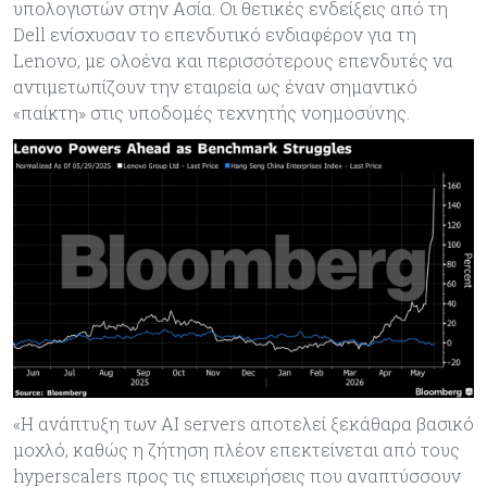
υπολογιστών στην Ασία. Οι θετικές ενδείξεις από τη
Dell ενίσχυσαν το επενδυτικό ενδιαφέρον για τη
Lenovo, με ολοένα και περισσότερους επενδυτές να
αντιμετωπίζουν την εταιρεία ως έναν σημαντικό
«παίκτη» στις υποδομές τεχνητής νοημοσύνης.
«Η ανάπτυξη των AI servers αποτελεί ξεκάθαρα βασικό
μοχλό, καθώς η ζήτηση πλέον επεκτείνεται από τους
hyperscalers προς τις επιχειρήσεις που αναπτύσσουν