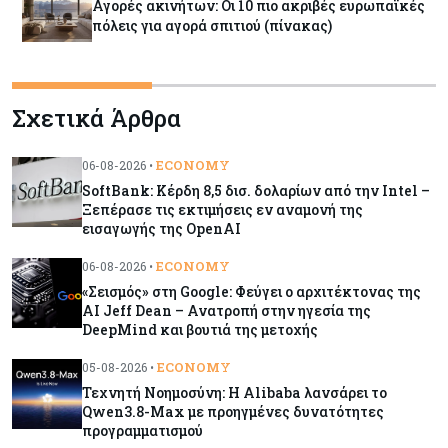
Αγορές ακινήτων: Οι 10 πιο ακριβές ευρωπαϊκές
πόλεις για αγορά σπιτιού (πίνακας)
Κόσμος
08-08-2026
Σχετικά Άρθρα
Οι πυρκαγιές κατακαίνε την Ευρώπη, αλλά οι
ζημιές δεν είναι ασφαλισμένες
ECONOMY
06-08-2026 •
SoftBank: Κέρδη 8,5 δισ. δολαρίων από την Intel –
Κόσμος
08-08-2026
Ξεπέρασε τις εκτιμήσεις εν αναμονή της
Γιατί οι κεντρικές τράπεζες αφήνουν τις αγορές
εισαγωγής της OpenAI
να «παίξουν μπάλα»
ECONOMY
06-08-2026 •
«Σεισμός» στη Google: Φεύγει ο αρχιτέκτονας της
Κόσμος
08-08-2026
AI Jeff Dean – Ανατροπή στην ηγεσία της
Ποιες χώρες έχουν τα περισσότερα ρομπότ
DeepMind και βουτιά της μετοχής
ECONOMY
05-08-2026 •
Τεχνητή Νοημοσύνη: Η Alibaba λανσάρει το
Κόσμος
08-08-2026
Qwen3.8-Max με προηγμένες δυνατότητες
προγραμματισμού
Κρίσιμες πρώτες ύλες: Ο ευρωπαϊκός χάρτης