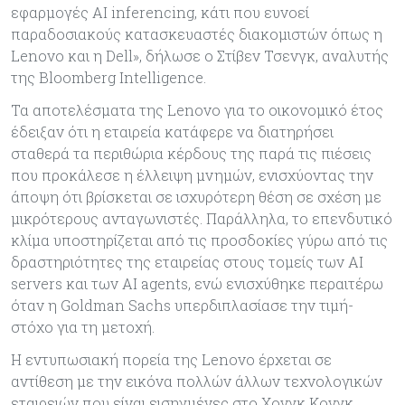
εφαρμογές AI inferencing, κάτι που ευνοεί
παραδοσιακούς κατασκευαστές διακομιστών όπως η
Lenovo και η Dell», δήλωσε ο Στίβεν Τσενγκ, αναλυτής
της Bloomberg Intelligence.
Τα αποτελέσματα της Lenovo για το οικονομικό έτος
έδειξαν ότι η εταιρεία κατάφερε να διατηρήσει
σταθερά τα περιθώρια κέρδους της παρά τις πιέσεις
που προκάλεσε η έλλειψη μνημών, ενισχύοντας την
άποψη ότι βρίσκεται σε ισχυρότερη θέση σε σχέση με
μικρότερους ανταγωνιστές. Παράλληλα, το επενδυτικό
κλίμα υποστηρίζεται από τις προσδοκίες γύρω από τις
δραστηριότητες της εταιρείας στους τομείς των AI
servers και των AI agents, ενώ ενισχύθηκε περαιτέρω
όταν η Goldman Sachs υπερδιπλασίασε την τιμή-
στόχο για τη μετοχή.
Η εντυπωσιακή πορεία της Lenovo έρχεται σε
αντίθεση με την εικόνα πολλών άλλων τεχνολογικών
εταιρειών που είναι εισηγμένες στο Χονγκ Κονγκ.