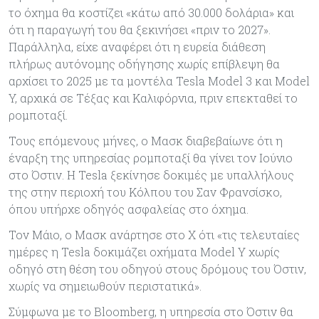
το όχημα θα κοστίζει «κάτω από 30.000 δολάρια» και
ότι η παραγωγή του θα ξεκινήσει «πριν το 2027».
Παράλληλα, είχε αναφέρει ότι η ευρεία διάθεση
πλήρως αυτόνομης οδήγησης χωρίς επίβλεψη θα
αρχίσει το 2025 με τα μοντέλα Tesla Model 3 και Model
Y, αρχικά σε Τέξας και Καλιφόρνια, πριν επεκταθεί το
ρομποταξί.
Τους επόμενους μήνες, ο Μασκ διαβεβαίωνε ότι η
έναρξη της υπηρεσίας ρομποταξί θα γίνει τον Ιούνιο
στο Όστιν. Η Tesla ξεκίνησε δοκιμές με υπαλλήλους
της στην περιοχή του Κόλπου του Σαν Φρανσίσκο,
όπου υπήρχε οδηγός ασφαλείας στο όχημα.
Τον Μάιο, ο Μασκ ανάρτησε στο X ότι «τις τελευταίες
ημέρες η Tesla δοκιμάζει οχήματα Model Y χωρίς
οδηγό στη θέση του οδηγού στους δρόμους του Όστιν,
χωρίς να σημειωθούν περιστατικά».
Σύμφωνα με το Bloomberg, η υπηρεσία στο Όστιν θα