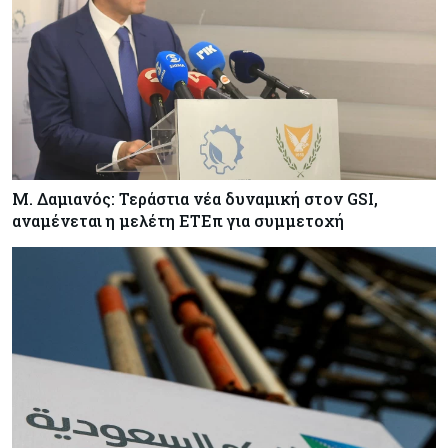
Κύπρος
06-08-2026
ΠτΔ: Υπεράνω όλων το δημόσιο συμφέρον – Όλα
όσα έγιναν στην τελετή διαβεβαίωσης των
νέων μελών της κυβέρνησης
Μ. Δαμιανός: Τεράστια νέα δυναμική στον GSI,
αναμένεται η μελέτη ΕΤΕπ για συμμετοχή