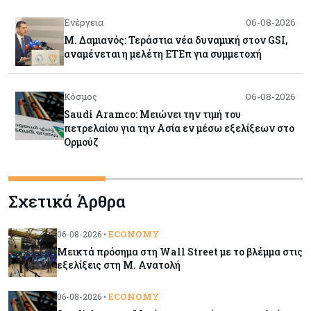
Ενέργεια
06-08-2026
Μ. Δαμιανός: Τεράστια νέα δυναμική στον GSI,
αναμένεται η μελέτη ΕΤΕπ για συμμετοχή
Κόσμος
06-08-2026
Saudi Aramco: Μειώνει την τιμή του
πετρελαίου για την Ασία εν μέσω εξελίξεων στο
Ορμούζ
Κύπρος
06-08-2026
Σχετικά Άρθρα
Πιάνει δουλειά ο Κυπριακός Οργανισμός
Ανάπτυξης Επιχειρήσεων – Διορίστηκε το δ.σ.,
ενεργοποιήθηκε ο νόμος
ECONOMY
06-08-2026 •
Μεικτά πρόσημα στη Wall Street με το βλέμμα στις
Κόσμος
06-08-2026
εξελίξεις στη Μ. Ανατολή
Warner Bros: "Φρένο" στα έσοδα εξαιτίας των
κινηματογραφικών επιδόσεων και της
ECONOMY
06-08-2026 •
απουσίας του NBA