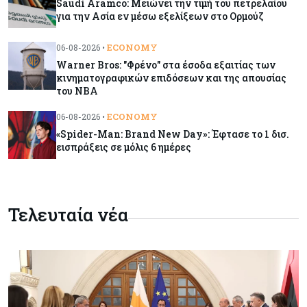
Saudi Aramco: Μειώνει την τιμή του πετρελαίου
για την Ασία εν μέσω εξελίξεων στο Ορμούζ
Banking
06-08-2026
ECONOMY
06-08-2026 •
Commerzbank: Η Όρλοπ αλλάζει στάση
Warner Bros: "Φρένο" στα έσοδα εξαιτίας των
απέναντι στη UniCredit ενόψει κρίσιμων
κινηματογραφικών επιδόσεων και της απουσίας
διαπραγματεύσεων
του NBA
ECONOMY
06-08-2026 •
Κόσμος
06-08-2026
«Spider-Man: Brand New Day»: Έφτασε το 1 δισ.
«Spider-Man: Brand New Day»: Έφτασε το 1
εισπράξεις σε μόλις 6 ημέρες
δισ. εισπράξεις σε μόλις 6 ημέρες
Κύπρος
06-08-2026
Eurostat: Ετήσια αύξηση 5% του όγκου λιανικού
Τελευταία νέα
εμπορίου στην Κύπρο τον Ιούνιο
Κύπρος
06-08-2026
Στην κυκλοφορία ο νέος δρόμος Λάρνακας –
Δεκέλειας μετά από 26 χρόνια