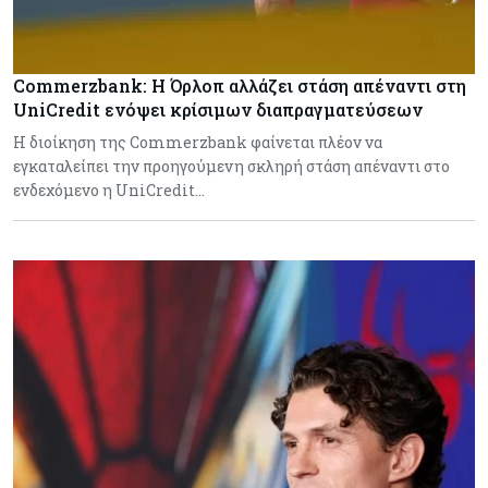
Commerzbank: Η Όρλοπ αλλάζει στάση απέναντι στη
UniCredit ενόψει κρίσιμων διαπραγματεύσεων
H διοίκηση της Commerzbank φαίνεται πλέον να
εγκαταλείπει την προηγούμενη σκληρή στάση απέναντι στο
ενδεχόμενο η UniCredit…