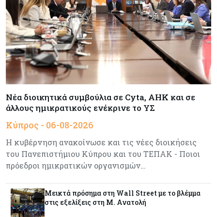
Tech
06-08-2026
SoftBank: Κέρδη 8,5 δισ. δολαρίων από την
Intel – Ξεπέρασε τις εκτιμήσεις εν αναμονή της
εισαγωγής της OpenAI
Κύπρος
06-08-2026
Καύσιμα και στέγαση κράτησαν τον πληθωρισμό
Νέα διοικητικά συμβούλια σε Cyta, AHK και σε
στο 2,9%
άλλους ημικρατικούς ενέκρινε το ΥΣ
Κύπρος - 06-08-2026
Κύπρος
06-08-2026
Η κυβέρνηση ανακοίνωσε και τις νέες διοικήσεις
Δήμος Λευκωσίας: Νέα εποχή για το Παλιό ΓΣΠ
– Ολοκληρώθηκε η διαδικασία ανάθεσης των
του Πανεπιστήμιου Κύπρου και του ΤΕΠΑΚ - Ποιοι
υποστατικών
πρόεδροι ημικρατικών οργανισμών…
Κύπρος
06-08-2026
Μεικτά πρόσημα στη Wall Street με το βλέμμα
Ούτε άσπρος ούτε μαύρος καπνός για
στις εξελίξεις στη Μ. Ανατολή
κουρεμένους - Δεν έκλεισε η πόρτα για δεύτερη