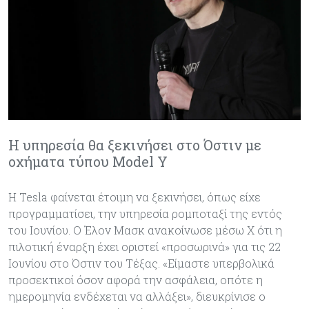
Η υπηρεσία θα ξεκινήσει στο Όστιν με
οχήματα τύπου Model Y
Η Tesla φαίνεται έτοιμη να ξεκινήσει, όπως είχε
προγραμματίσει, την υπηρεσία ρομποταξί της εντός
του Ιουνίου. Ο Έλον Μασκ ανακοίνωσε μέσω X ότι η
πιλοτική έναρξη έχει οριστεί «προσωρινά» για τις 22
Ιουνίου στο Όστιν του Τέξας. «Είμαστε υπερβολικά
προσεκτικοί όσον αφορά την ασφάλεια, οπότε η
ημερομηνία ενδέχεται να αλλάξει», διευκρίνισε ο