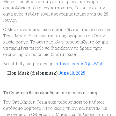
Μασκ. Πρόσθεσε ακόμη ότι το πρώτο αυτόνομο
δρομολόγιο από το εργοστάσιο της Tesla μέχρι την
οικία ενός πελάτη είναι προγραμματισμένο για τις 28
Ιουνίου.
Ο Μασκ αναδημοσίευσε επίσης βίντεο που δείχνει ένα
Tesla Model Y να κινείται στους δρόμους του Όστιν
χωρίς οδηγό. Το σύντομο κλιπ παρουσιάζει το όχημα
να περιμένει πεζούς να διασχίσουν το δρόμο πριν
στρίψει αριστερά σε μια διασταύρωση.
Beautifully simple design.
https://t.co/eA7QgzW1jh
— Elon Musk (@elonmusk)
June 10, 2025
Το Cybercab θα ακολουθήσει σε επόμενη φάση
Τον Οκτώβριο, η Tesla είχε παρουσιάσει το πλήρως
αυτόνομο ρομποταξί της χωρίς τιμόνι και πεντάλ, με
την ονομασία Cybercab. Ο Μασκ είχε δηλώσει τότε ότι