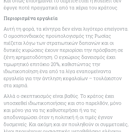
Και όπως επισημαίνει το oilprice.com η Rosneft δεν
έφυγε ποτέ πραγματικά από τα χέρια του κράτους.
Περιορισμένα εργαλεία
Αυτή τη φορά, τα κίνητρα δεν είναι λιγότερο επείγοντα.
Ο ομοσπονδιακός προϋπολογισμός της Ρωσίας
πιέζεται λόγω των στρατιωτικών δαπανών και οι
δυτικές κυρώσεις έχουν περιορίσει την πρόσβαση σε
ξένη χρηματοδότηση. Ο εγχώριος δανεισμός έχει
τιμωρητικό επιτόκιο 20%, καθιστώντας την
ιδιωτικοποίηση ένα από τα λίγα εναπομείναντα
εργαλεία για την άντληση κεφαλαίων – τουλάχιστον
στα χαρτιά.
Αλλά ο σκεπτικισμός είναι βαθύς. Το κράτος έχει
υποσχεθεί ιδιωτικοποιήσεις και στο παρελθόν, μόνο
και μόνο για να τις καθυστερήσει ή να τις
αποδυναμώσει όταν η πολιτική ή οι τιμές έγιναν
δυσμενείς. Και ακόμη και αν πουληθούν οι συμμετοχές,
λίγοι περιμένουν ουσιαστικές μεταβιβάσεις ελέγχου.