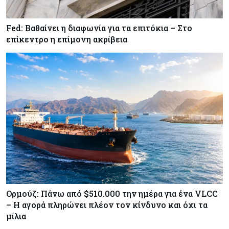
- Άνοδος 11,5% σε σχέση με πέρσι
Fed: Βαθαίνει η διαφωνία για τα επιτόκια – Στο
Κόσμος
07-08-2026
επίκεντρο η επίμονη ακρίβεια
ΕΚΤ: Αιφνιδιάστηκε από την πώληση ευρώ από
τις ΗΠΑ
Κύπρος
07-08-2026
Χορηγία €10.000 για υποτροφίες σε φοιτητές του
ΤΕΠΑΚ
Ορμούζ: Πάνω από $510.000 την ημέρα για ένα VLCC
– Η αγορά πληρώνει πλέον τον κίνδυνο και όχι τα
μίλια