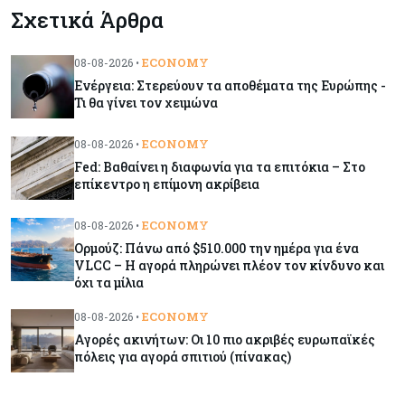
Σχετικά Άρθρα
Οι πυρκαγιές κατακαίνε την Ευρώπη, αλλά οι
ζημιές δεν είναι ασφαλισμένες
ECONOMY
08-08-2026 •
Ενέργεια: Στερεύουν τα αποθέματα της Ευρώπης -
Κόσμος
08-08-2026
Τι θα γίνει τον χειμώνα
Γιατί οι κεντρικές τράπεζες αφήνουν τις αγορές
να «παίξουν μπάλα»
ECONOMY
08-08-2026 •
Fed: Βαθαίνει η διαφωνία για τα επιτόκια – Στο
επίκεντρο η επίμονη ακρίβεια
Κόσμος
08-08-2026
Ποιες χώρες έχουν τα περισσότερα ρομπότ
ECONOMY
08-08-2026 •
Ορμούζ: Πάνω από $510.000 την ημέρα για ένα
VLCC – Η αγορά πληρώνει πλέον τον κίνδυνο και
όχι τα μίλια
Κόσμος
08-08-2026
Κρίσιμες πρώτες ύλες: Ο ευρωπαϊκός χάρτης
ECONOMY
08-08-2026 •
και οι προκλήσεις
Αγορές ακινήτων: Οι 10 πιο ακριβές ευρωπαϊκές
πόλεις για αγορά σπιτιού (πίνακας)
Κόσμος
08-08-2026
Πόσα ξοδεύει ο Λευκός Οίκος – Το κόστος