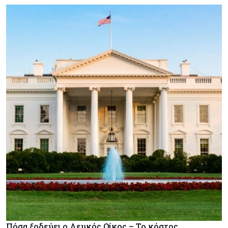
Πόσα ξοδεύει ο Λευκός Οίκος – Το κόστος