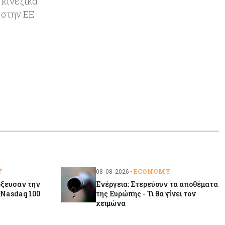
 κινεζικά
αγοράς
 στην ΕΕ
Κύπρος
08-08-2026
Πιο ισχυρό το κυπριακό διαβατήριο
το 2026
Ενέργεια
08-08-2026
Meridiam–GSI: Τι προκύπτει – και
τι όχι – από την απάντηση της
Κομισιόν
Κόσμος
07-08-2026
Η Τουρκία χτυπάει Ντουμπάι και
Λονδίνο: Φορολογικά κίνητρα για
Y
ECONOMY
08-08-2026 •
επαναπατρισμό πλούσιων
όξευσαν την
Ενέργεια: Στερεύουν τα αποθέματα
κατοίκων και επενδυτών
 Nasdaq 100
της Ευρώπης - Τι θα γίνει τον
χειμώνα
Κύπρος
07-08-2026
Από τα €150,6 εκατ. στα €112 εκατ.