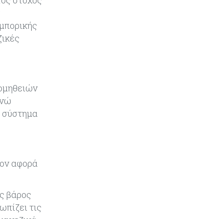
τος στόχος
Κόσμος
08-08-2026
εμπορικής
Ποιες χώρες έχουν τα
ζικές
περισσότερα ρομπότ
Κόσμος
08-08-2026
Κρίσιμες πρώτες ύλες: Ο
ρομηθειών
ευρωπαϊκός χάρτης και οι
ενώ
προκλήσεις
ο σύστημα
Κόσμος
08-08-2026
Πόσα ξοδεύει ο Λευκός Οίκος – Το
κόστος λειτουργίας για
προσωπικό, υποδομές και
σον αφορά
ασφάλεια
ις βάρος
Market News
08-08-2026
ωπίζει τις
Baker Tilly: Στην 7η θέση
παγκοσμίως στις M&A μεσαίας