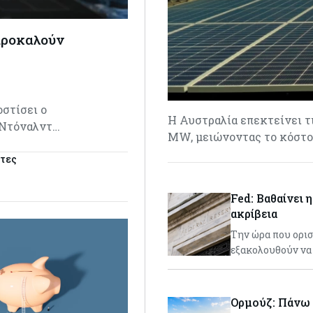
 προκαλούν
οστίσει ο
Η Αυστραλία επεκτείνει τ
 Ντόναλντ…
MW, μειώνοντας το κόστο
στες
Fed: Βαθαίνει 
ακρίβεια
Την ώρα που ορισ
εξακολουθούν να 
Ορμούζ: Πάνω 