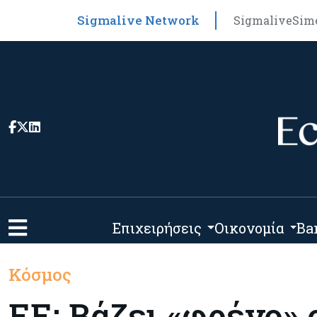
Sigmalive Network
Sigmalive
Sim
Επιχειρήσεις
Οικονομία
Ba
Κόσμος
EE: Βάζει «φρένο» 