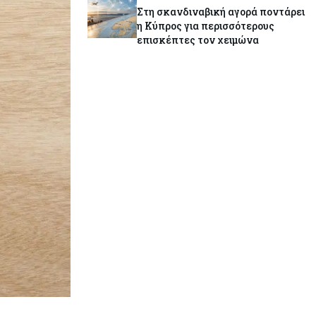
Στη σκανδιναβική αγορά ποντάρει
η Κύπρος για περισσότερους
επισκέπτες τον χειμώνα
Κόσμος
08-08-2026
Ενέργεια: Στερεύουν τα
αποθέματα της Ευρώπης - Τι θα
γίνει τον χειμώνα
Ενέργεια
08-08-2026
Η χώρα με τα περισσότερα
φωτοβολταϊκά στις στέγες
διευρύνει την επιδότησή τους
Κόσμος
08-08-2026
Fed: Βαθαίνει η διαφωνία για τα
επιτόκια – Στο επίκεντρο η
επίμονη ακρίβεια