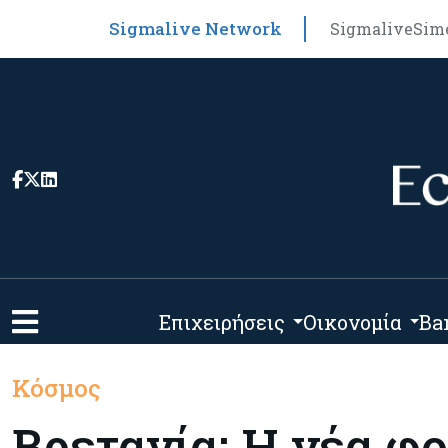
Sigmalive Network
Sigmalive
Sim
Επιχειρήσεις
Οικονομία
Ba
Κόσμος
Βρετανία: Η νέα φ