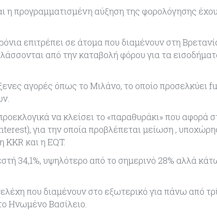
ι η προγραμματισμένη αύξηση της φορολόγησης έχου
όνια επιτρέπει σε άτομα που διαμένουν στη Βρετανί
λλάσσονται από την καταβολή φόρου για τα εισοδήματ
ξενες αγορές όπως το Μιλάνο, το οποίο προσελκύει f
ών.
προεκλογικά να κλείσει το «παραθυράκι» που αφορά σ
nterest), για την οποία προβλέπεται μείωση , υποχώρ
η KKR και η EQT.
στή 34,1%, υψηλότερο από το σημερινό 28% αλλά κάτ
τελέχη που διαμένουν στο εξωτερικό για πάνω από τρ
στο Ηνωμένο Βασίλειο.