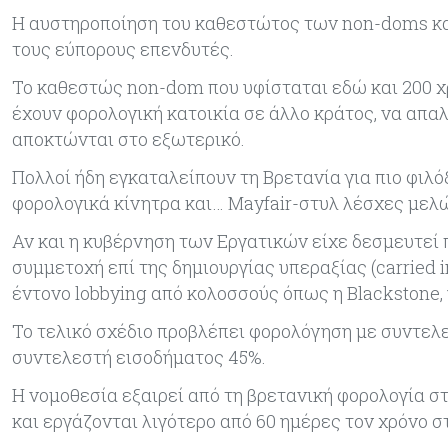
Η αυστηροποίηση του καθεστώτος των non-doms κα
τους εύπορους επενδυτές.
Το καθεστώς non-dom που υφίσταται εδώ και 200 χρ
έχουν φορολογική κατοικία σε άλλο κράτος, να απα
αποκτώνται στο εξωτερικό.
Πολλοί ήδη εγκαταλείπουν τη Βρετανία για πιο φιλό
φορολογικά κίνητρα και… Mayfair-στυλ λέσχες μελ
Αν και η κυβέρνηση των Εργατικών είχε δεσμευτεί 
συμμετοχή επί της δημιουργίας υπεραξίας (carried i
έντονο lobbying από κολοσσούς όπως η Blackstone, 
Το τελικό σχέδιο προβλέπει φορολόγηση με συντελε
συντελεστή εισοδήματος 45%.
Η νομοθεσία εξαιρεί από τη βρετανική φορολογία σ
και εργάζονται λιγότερο από 60 ημέρες τον χρόνο 