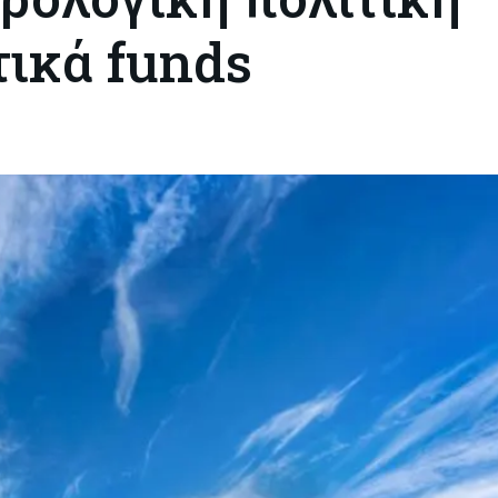
τικά funds