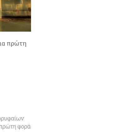
Τραμπ: Νέοι δασμοί 15% στο
πολυπυρίτιο για ημιαγωγούς και
φωτοβολταϊκά με στόχο την
ενίσχυση της βιομηχανίας
Κύπρος
07-08-2026
ια πρώτη
Τσολάκη: Προτεραιότητα η
βελτίωση της καθημερινότητας
μέσω οδικών έργων και
συγκοινωνιών
Ενέργεια
07-08-2026
Δαμιανός για GSI: Θετική εξέλιξη η
είσοδος της Meridiam - Σειρά έχει
η μελέτη της ΕΤΕπ
Crypto
07-08-2026
κορυφαίων
Γιατί το Bitcoin διχάζει αναλυτές
 πρώτη φορά
και αγορά