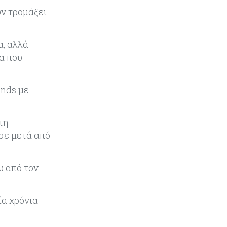
ν τρομάξει
Ελλάδα
07-08-2026
Καλπάζουν τα Airbnb στην
Ελλάδα - Σχεδόν sold out τα νησιά
α, αλλά
α που
Εμπορεύματα
07-08-2026
Goldman Sachs: Το Brent θα
unds με
κυμανθεί στα $80-90/βαρέλι μέχρι
να υπάρξουν εξελίξεις στη Μέση
Ανατολή
τη
ησε μετά από
Κόσμος
07-08-2026
Σαουδική Αραβία, Πακιστάν και
Τουρκία υπογράφουν συμφωνία
ω από τον
για αμοιβαία άμυνα
Εμπορεύματα
07-08-2026
ία χρόνια
Πετρέλαιο: Πιάνει και πάλι τα 83
δολάρια το Brent μετά το σχέδιο