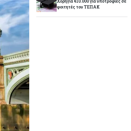
Χορηγία €10.000 για υποτροφίες σε
φοιτητές του ΤΕΠΑΚ
Κύπρος
07-08-2026
Επαναλειτουργεί η οδική
πρόσβαση στις αφίξεις του
αεροδρομίου Λάρνακας
Εμπορεύματα
07-08-2026
Χρυσός: Καλπάζει προς την
καλύτερη εβδομάδα από τον
Ιανουάριο – Μια ανάσα από τα
$4.300
Κύπρος
07-08-2026
Συντεχνία της Cyta ζητά να
ανακληθεί διορισμός στο νέο ΔΣ
Κόσμος
07-08-2026