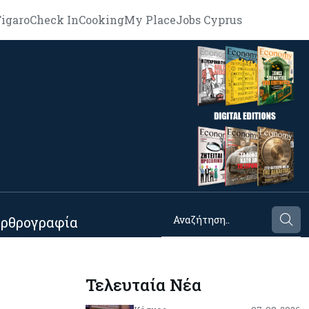
igaro
Check In
Cooking
My Place
Jobs Cyprus
ρθρογραφία
Τελευταία Νέα