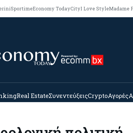
erini
Sportime
Economy Today
City
I Love Style
Madame F
nking
Real Estate
Συνεντεύξεις
Crypto
Αγορές
Α
ορολογική πολιτική