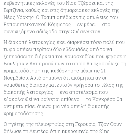
κυβερνητικές εκλογές του Νιου Τζέρσεϊ και της
Βιρτζίνια, καθώς και στις δημαρχιακές εκλογές της
Νέας Υόρκης. Ο Τραμπ απέδωσε τις απώλειες του
Ρεπουμπλικανικού Κόμματος — εν μέρει — στο
συνεχιζόμενο αδιέξοδο στην Ουάσινγκτον.
Η διακοπή λειτουργίας έχει διαρκέσει τόσο πολύ που
τώρα απέχει περίπου δύο εβδομάδες από το να
ξεπεράσει τη διάρκεια του νομοσχεδίου που ψήφισε η
Βουλή των Αντιπροσώπων το οποίο θα εξασφάλιζε τη
χρηματοδότηση της κυβέρνησης μέχρι τις 21
Νοεμβρίου. Αυτό σημαίνει ότι ακόμη και αν οι
νομοθέτες διαπραγματευτούν γρήγορα το τέλος της
διακοπής λειτουργίας — ένα αποτέλεσμα που
εξακολουθεί να φαίνεται απίθανο — το Κογκρέσο θα
αντιμετωπίσει άμεσα μια νέα απειλή διακοπής
χρηματοδότησης.
Ο ηγέτης της πλειοψηφίας στη Γερουσία, Τζον Θουν,
δήλωσε τη Δευτέρα ότι η ημερομηνία της 21ης