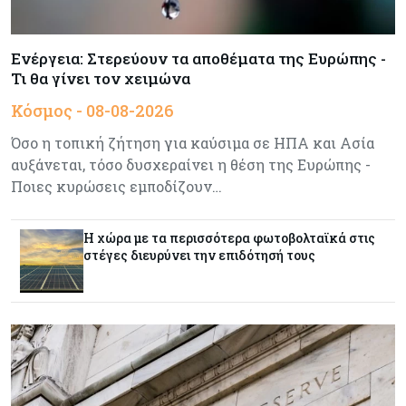
Meridiam–GSI: Τι προκύπτει – και τι όχι – από
την απάντηση της Κομισιόν
Ενέργεια: Στερεύουν τα αποθέματα της Ευρώπης -
Τι θα γίνει τον χειμώνα
Κόσμος
07-08-2026
Κόσμος - 08-08-2026
Η Τουρκία χτυπάει Ντουμπάι και Λονδίνο:
Φορολογικά κίνητρα για επαναπατρισμό
Όσο η τοπική ζήτηση για καύσιμα σε ΗΠΑ και Ασία
πλούσιων κατοίκων και επενδυτών
αυξάνεται, τόσο δυσχεραίνει η θέση της Ευρώπης -
Ποιες κυρώσεις εμποδίζουν…
Κύπρος
07-08-2026
Από τα €150,6 εκατ. στα €112 εκατ. οι κρατικές
πιστώσεις για έρευνα στην Κύπρο
Η χώρα με τα περισσότερα φωτοβολταϊκά στις
στέγες διευρύνει την επιδότησή τους
Κόσμος
07-08-2026
Παγκόσμιος συναγερμός για τις τιμές των
τροφίμων
Κύπρος
07-08-2026