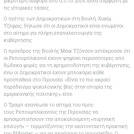
μικρότερη διαφορά από ό,τι το 2019, αλλά σύμφωνη με
τις ιστορικές τάσεις.
Ο ηγέτης των Δημοκρατικών στη Βουλή, Χακίμ
Τζέφρις, δήλωσε ότι οι Δημοκρατικοί είναι ενωμένοι
στο αίτημα για πλήρη επαναλειτουργία της
κυβέρνησης.
Ο πρόεδρος της Βουλής Μάικ Τζόνσον αντέκρουσε ότι
οι Ρεπουμπλικανοί έχουν ψηφίσει περισσότερες από
δώδεκα φορές για τη χρηματοδότηση της κυβέρνησης,
ενώ οι Δημοκρατικοί έχουν μπλοκάρει κάθε
προσπάθεια στο Γερουσία. «Είναι το πιο ακραίο
παράδειγμα ψυχολογικής βίας στην ιστορία της
αμερικανικής πολιτικής», είπε.
Ο Τραμπ ανανέωσε το αίτημά του προς
τους Ρεπουμπλικανούς της Γερουσίας να
χρησιμοποιήσουν την αποκαλούμενη «πυρηνική
επιλογή» — τερματίζοντας την εκατονταετή πρακτική
του filibuster — για να περάσουν το νομοσχέδιο. Ο