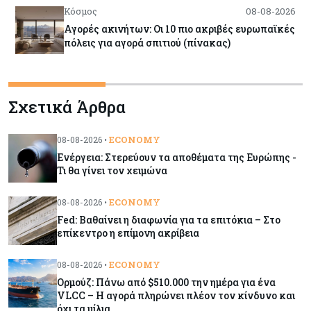
Κόσμος
08-08-2026
Αγορές ακινήτων: Οι 10 πιο ακριβές ευρωπαϊκές
πόλεις για αγορά σπιτιού (πίνακας)
Κόσμος
08-08-2026
Σχετικά Άρθρα
Οι πυρκαγιές κατακαίνε την Ευρώπη, αλλά οι
ζημιές δεν είναι ασφαλισμένες
ECONOMY
08-08-2026 •
Ενέργεια: Στερεύουν τα αποθέματα της Ευρώπης -
Κόσμος
08-08-2026
Τι θα γίνει τον χειμώνα
Γιατί οι κεντρικές τράπεζες αφήνουν τις αγορές
να «παίξουν μπάλα»
ECONOMY
08-08-2026 •
Fed: Βαθαίνει η διαφωνία για τα επιτόκια – Στο
επίκεντρο η επίμονη ακρίβεια
Κόσμος
08-08-2026
Ποιες χώρες έχουν τα περισσότερα ρομπότ
ECONOMY
08-08-2026 •
Ορμούζ: Πάνω από $510.000 την ημέρα για ένα
VLCC – Η αγορά πληρώνει πλέον τον κίνδυνο και
όχι τα μίλια
Κόσμος
08-08-2026