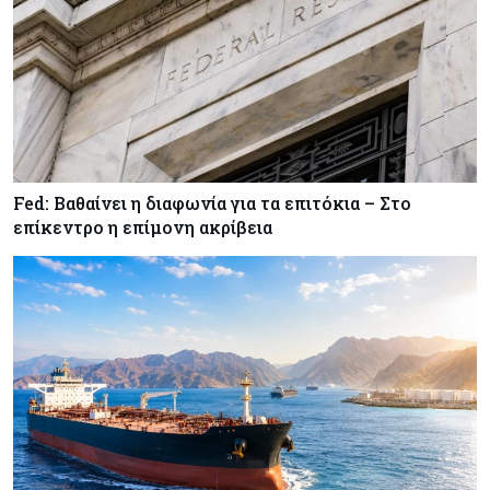
Οι τιμές καθορίζουν την επιλογή παρόχου
κινητής στην Κύπρο
Κύπρος
07-08-2026
34.787 νέες εγγραφές οχημάτων στο επτάμηνο
- Άνοδος 11,5% σε σχέση με πέρσι
Fed: Βαθαίνει η διαφωνία για τα επιτόκια – Στο
Κόσμος
07-08-2026
επίκεντρο η επίμονη ακρίβεια
ΕΚΤ: Αιφνιδιάστηκε από την πώληση ευρώ από
τις ΗΠΑ
Κύπρος
07-08-2026
Χορηγία €10.000 για υποτροφίες σε φοιτητές του
ΤΕΠΑΚ