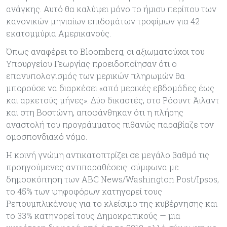
ανάγκης. Αυτό θα καλύψει μόνο το ήμισυ περίπου των
κανονικών μηνιαίων επιδομάτων τροφίμων για 42
εκατομμύρια Αμερικανούς.
Όπως αναφέρει το Bloomberg, οι αξιωματούχοι του
Υπουργείου Γεωργίας προειδοποίησαν ότι ο
επανυπολογισμός των μερικών πληρωμών θα
μπορούσε να διαρκέσει «από μερικές εβδομάδες έως
και αρκετούς μήνες». Δύο δικαστές, στο Ρόουντ Άιλαντ
και στη Βοστώνη, αποφάνθηκαν ότι η πλήρης
αναστολή του προγράμματος πιθανώς παραβίαζε τον
ομοσπονδιακό νόμο.
Η κοινή γνώμη αντικατοπτρίζει σε μεγάλο βαθμό τις
προηγούμενες αντιπαραθέσεις: σύμφωνα με
δημοσκόπηση των ABC News/Washington Post/Ipsos,
το 45% των ψηφοφόρων κατηγορεί τους
Ρεπουμπλικάνους για το κλείσιμο της κυβέρνησης και
το 33% κατηγορεί τους Δημοκρατικούς — μια