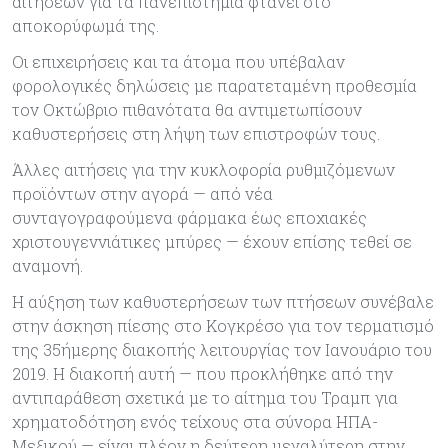
αιτήσεων για τα πανεπιστήμια φτάνει στο
αποκορύφωμά της.
Οι επιχειρήσεις και τα άτομα που υπέβαλαν
φορολογικές δηλώσεις με παρατεταμένη προθεσμία
τον Οκτώβριο πιθανότατα θα αντιμετωπίσουν
καθυστερήσεις στη λήψη των επιστροφών τους.
Άλλες αιτήσεις για την κυκλοφορία ρυθμιζόμενων
προϊόντων στην αγορά — από νέα
συνταγογραφούμενα φάρμακα έως εποχιακές
χριστουγεννιάτικες μπύρες — έχουν επίσης τεθεί σε
αναμονή.
Η αύξηση των καθυστερήσεων των πτήσεων συνέβαλε
στην άσκηση πίεσης στο Κογκρέσο για τον τερματισμό
της 35ήμερης διακοπής λειτουργίας τον Ιανουάριο του
2019. Η διακοπή αυτή — που προκλήθηκε από την
αντιπαράθεση σχετικά με το αίτημα του Τραμπ για
χρηματοδότηση ενός τείχους στα σύνορα ΗΠΑ-
Μεξικού — είναι πλέον η δεύτερη μεγαλύτερη στην