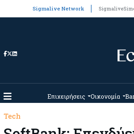
Sigmalive Network
Sigmalive
Sim
Επιχειρήσεις
Οικονομία
Ba
Tech
SoftBank: Επενδύει