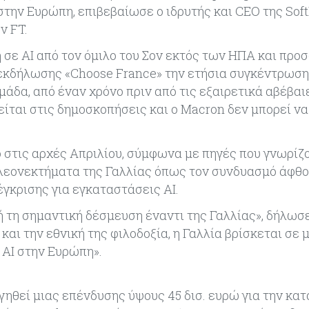
στην Ευρώπη, επιβεβαίωσε ο ιδρυτής και CEO της Sof
ν FT.
σε AI από τον όμιλο του Σον εκτός των ΗΠΑ και προσ
 εκδήλωσης «Choose France» την ετήσια συγκέντρωσ
μάδα, από έναν χρόνο πριν από τις εξαιρετικά αβέβαι
είται στις δημοσκοπήσεις και ο Macron δεν μπορεί να
 στις αρχές Απριλίου, σύμφωνα με πηγές που γνωρίζο
πλεονεκτήματα της Γαλλίας όπως τον συνδυασμό άφθ
έγκρισης για εγκαταστάσεις AI.
 τη σημαντική δέσμευση έναντι της Γαλλίας», δήλωσε
και την εθνική της φιλοδοξία, η Γαλλία βρίσκεται σε 
 AI στην Ευρώπη».
γηθεί μιας επένδυσης ύψους 45 δισ. ευρώ για την κα