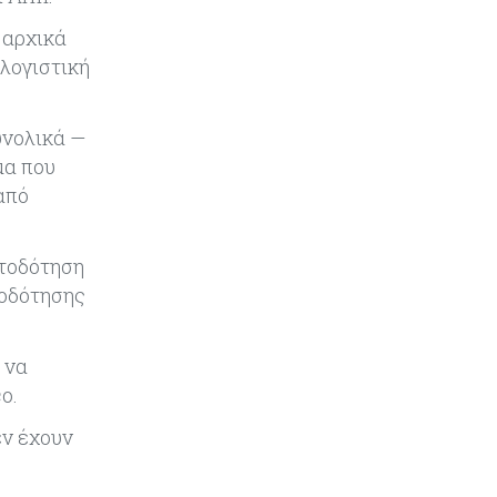
Παγκόσμιος συναγερμός για τις
τιμές των τροφίμων
 αρχικά
ολογιστική
Κύπρος
07-08-2026
Οι τιμές καθορίζουν την επιλογή
υνολικά —
παρόχου κινητής στην Κύπρο
μα που
από
Κύπρος
07-08-2026
34.787 νέες εγγραφές οχημάτων
στο επτάμηνο - Άνοδος 11,5% σε
ατοδότηση
σχέση με πέρσι
τοδότησης
Κόσμος
07-08-2026
 να
ΕΚΤ: Αιφνιδιάστηκε από την
πώληση ευρώ από τις ΗΠΑ
o.
εν έχουν
Κύπρος
07-08-2026
Χορηγία €10.000 για υποτροφίες σε