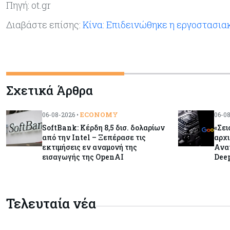
Πηγή: ot.gr
Διαβάστε επίσης:
Κίνα: Επιδεινώθηκε η εργοστασι
Σχετικά Άρθρα
ECONOMY
06-08-2026 •
06-08
SoftBank: Κέρδη 8,5 δισ. δολαρίων
«Σει
από την Intel – Ξεπέρασε τις
αρχι
εκτιμήσεις εν αναμονή της
Ανατ
εισαγωγής της OpenAI
Deep
Τελευταία νέα