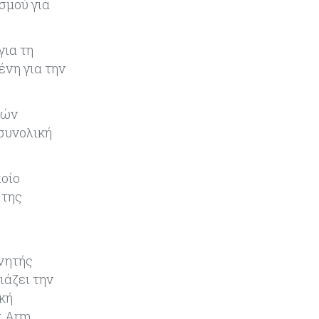
σμού για
το 2026
Ενέργεια
08-08-2026
για τη
Meridiam–GSI: Τι προκύπτει – και
ένη για την
τι όχι – από την απάντηση της
Κομισιόν
κών
Κόσμος
07-08-2026
 συνολική
Η Τουρκία χτυπάει Ντουμπάι και
Λονδίνο: Φορολογικά κίνητρα για
επαναπατρισμό πλούσιων
ποίο
κατοίκων και επενδυτών
 της
Κύπρος
07-08-2026
Από τα €150,6 εκατ. στα €112 εκατ.
οι κρατικές πιστώσεις για έρευνα
χνητής
στην Κύπρο
ιάζει την
κή
Κόσμος
07-08-2026
π Arm.