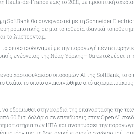
χή Hauts-de-France έως το 2031, με προοπτική σχεδια
 η SoftBank θα συνεργαστεί με τη Schneider Electric 
ευή ρομποτικής, σε μια τοποθεσία ιδανικά τοποθετημ
αι το Άμστερνταμ.
το οποίο ισοδυναμεί με την παραγωγή πέντε πυρηνι
ρικής ενέργειας της Νέας Υόρκης— θα εκτοξεύσει τη
ενου χαρτοφυλακίου υποδομών AI της SoftBank, το ο
ο Οχάιο, το οποίο ανακοινώθηκε από αξιωματούχους
α να εδραιωθεί στην καρδιά της επανάστασης της τε
πό 60 δισ. δολάρια σε επενδύσεις στην OpenAI, σχεδ
χρηματιστήρια των ΗΠΑ και αναπτύσσει την παραγωγι
μματός» της, τη βρετανική εταιρεία σχεδιασμού τσι