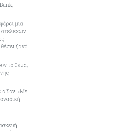
tBank,
Κόσμος
08-08-2026
Κρίσιμες πρώτες ύλες: Ο
φέρει μια
ευρωπαϊκός χάρτης και οι
η στελεχών
προκλήσεις
ες
 θέσει ξανά
Κόσμος
08-08-2026
Πόσα ξοδεύει ο Λευκός Οίκος – Το
κόστος λειτουργίας για
υν το θέμα,
προσωπικό, υποδομές και
ασφάλεια
ονης
Market News
08-08-2026
 ο Σον. «Με
Baker Tilly: Στην 7η θέση
μοναδική
παγκοσμίως στις M&A μεσαίας
αγοράς
Κύπρος
08-08-2026
τασκευή
Πιο ισχυρό το κυπριακό διαβατήριο