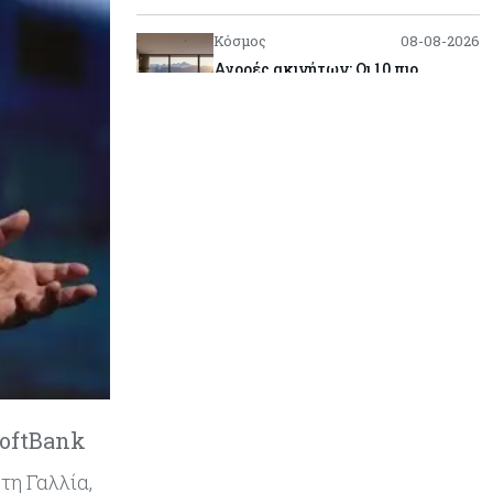
Κόσμος
08-08-2026
Αγορές ακινήτων: Οι 10 πιο
ακριβές ευρωπαϊκές πόλεις για
αγορά σπιτιού (πίνακας)
Κόσμος
08-08-2026
Οι πυρκαγιές κατακαίνε την
Ευρώπη, αλλά οι ζημιές δεν είναι
ασφαλισμένες
Κόσμος
08-08-2026
Γιατί οι κεντρικές τράπεζες
αφήνουν τις αγορές να «παίξουν
μπάλα»
Κόσμος
08-08-2026
SoftBank
Ποιες χώρες έχουν τα
περισσότερα ρομπότ
τη Γαλλία,