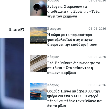
Κόσμος
08-08-2026
Ενέργεια: Στερεύουν τα
αποθέματα της Ευρώπης - Τι θα
γίνει τον χειμώνα
Ενέργεια
08-08-2026
Share
Η χώρα με τα περισσότερα
φωτοβολταϊκά στις στέγες
διευρύνει την επιδότησή τους
Κόσμος
08-08-2026
Fed: Βαθαίνει η διαφωνία για τα
επιτόκια – Στο επίκεντρο η
επίμονη ακρίβεια
Κόσμος
08-08-2026
Ορμούζ: Πάνω από $510.000 την
ημέρα για ένα VLCC – Η αγορά
πληρώνει πλέον τον κίνδυνο και
όχι τα μίλια