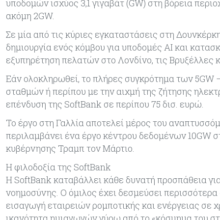
υποδομών ισχύος 3,1 γιγαβάτ (GW) στη βόρεια περιο
ακόμη 2GW.
Σε μία από τις κύριες εγκαταστάσεις στη Δουνκέρκη,
δημιουργία ενός κόμβου για υποδομές AI και κατασκ
εξυπηρέτηση πελατών στο Λονδίνο, τις Βρυξέλλες κ
Εάν ολοκληρωθεί, το πλήρες συγκρότημα των 5GW —
σταθμών ή περίπου με την αιχμή της ζήτησης ηλεκτ
επένδυση της SoftBank σε περίπου 75 δισ. ευρώ.
Το έργο στη Γαλλία αποτελεί μέρος του αναπτυσσόμ
περιλαμβάνει ένα έργο κέντρου δεδομένων 10GW στ
κυβέρνησης Τραμπ τον Μάρτιο.
Η φιλοδοξία της SoftBank
Η SoftBank καταβάλλει κάθε δυνατή προσπάθεια γι
νοημοσύνης. Ο όμιλος έχει δεσμεύσει περισσότερα α
εισαγωγή εταιρειών ρομποτικής και ενέργειας σε 
ικανότητα ημιαγωγών γύρω από το «κόσμημα του στέ