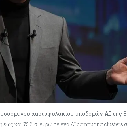
πτυσσόμενου χαρτοφυλακίου υποδομών AI της 
ως και 75 δισ. ευρώ σε ένα AI computing clusters σ