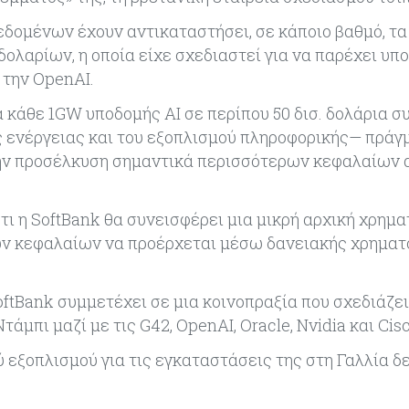
δεδομένων έχουν αντικαταστήσει, σε κάποιο βαθμό, τα
 δολαρίων, η οποία είχε σχεδιαστεί για να παρέχει υπ
 την OpenAI.
α κάθε 1GW υποδομής AI σε περίπου 50 δισ. δολάρια σ
ς ενέργειας και του εξοπλισμού πληροφορικής— πράγ
 στην προσέλκυση σημαντικά περισσότερων κεφαλαίων 
τι η SoftBank θα συνεισφέρει μια μικρή αρχική χρημ
 των κεφαλαίων να προέρχεται μέσω δανειακής χρημα
oftBank συμμετέχει σε μια κοινοπραξία που σχεδιάζει
μπι μαζί με τις G42, OpenAI, Oracle, Nvidia και Cisc
ύ εξοπλισμού για τις εγκαταστάσεις της στη Γαλλία δ