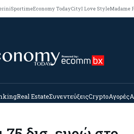
erini
Sportime
Economy Today
City
I Love Style
Madame F
nking
Real Estate
Συνεντεύξεις
Crypto
Αγορές
Α
 75 δισ. ευρώ στο