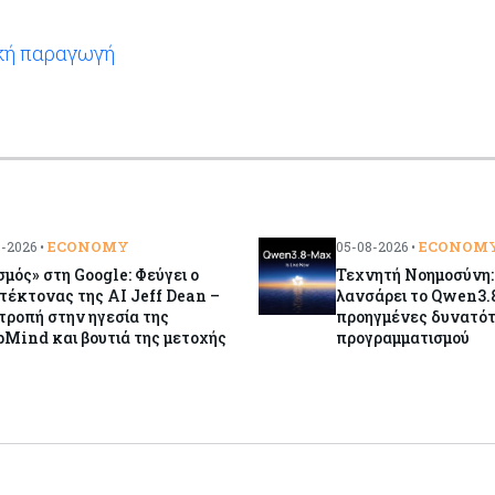
ακή παραγωγή
ECONOMY
ECONOM
-2026 •
05-08-2026 •
σμός» στη Google: Φεύγει ο
Τεχνητή Νοημοσύνη:
τέκτονας της AI Jeff Dean –
λανσάρει το Qwen3.
ροπή στην ηγεσία της
προηγμένες δυνατό
Mind και βουτιά της μετοχής
προγραμματισμού