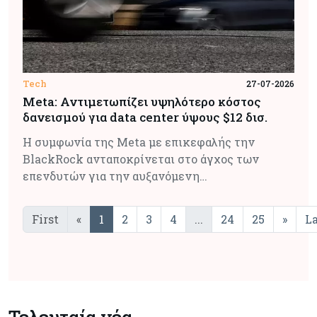
Tech
27-07-2026
Meta: Αντιμετωπίζει υψηλότερο κόστος
δανεισμού για data center ύψους $12 δισ.
Η συμφωνία της Meta με επικεφαλής την
BlackRock ανταποκρίνεται στο άγχος των
επενδυτών για την αυξανόμενη…
First
«
1
2
3
4
...
24
25
»
La
Τελευταία νέα